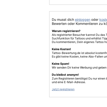
Du musst dich
einloggen
oder
koste
Bewerten oder Kommentieren zu k
Warum registrieren?
Als registrierter Besucher kannst Du das 
Suchfunktion für Tattoos und erhältst T
Du kommentieren, Dein eigenes Tattoo h
Keine Kosten!
Tattoo-Bewertung.de ist absolut kostenf
Es gibt keine Kosten, keine Abo-Fallen u
Keine Spam!
Wir senden Dir keine Werbung und geben D
Du bleibst anonym!
Zum Registrieren benötigst Du nur einen
und eine E-Mail-Adresse.
Jetzt registrieren