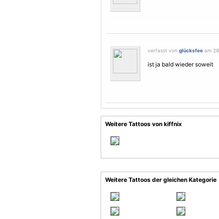
verfasst von
glücksfee
am 28.
ist ja bald wieder soweit
Weitere Tattoos von kiffnix
Weitere Tattoos der gleichen Kategorie