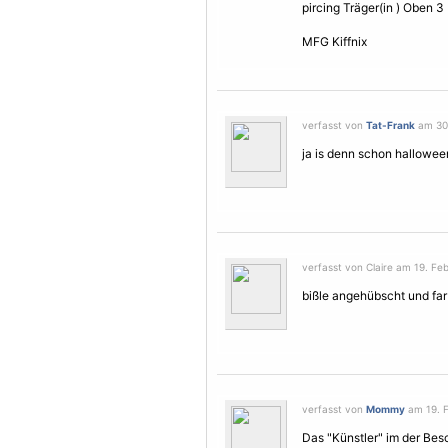
pircing Träger(in ) Oben 3
MFG Kiffnix
verfasst von
Tat-Frank
am 30.
ja is denn schon hallowee
verfasst von Claire am 19. Fe
bißle angehübscht und far
verfasst von
Mommy
am 19. F
Das "Künstler" im der Besch