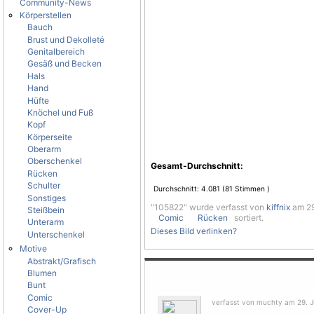
Community-News
Körperstellen
Bauch
Brust und Dekolleté
Genitalbereich
Gesäß und Becken
Hals
Hand
Hüfte
Knöchel und Fuß
Kopf
Körperseite
Oberarm
Oberschenkel
Gesamt-Durchschnitt:
Rücken
Schulter
Durchschnitt:
4.081
(
81
Stimmen )
Sonstiges
"105822" wurde verfasst von
kiffnix
am 29.
Steißbein
Comic
Rücken
sortiert.
Unterarm
Dieses Bild verlinken?
Unterschenkel
Motive
Abstrakt/Grafisch
Blumen
Bunt
Comic
verfasst von muchty am 29. Ju
Cover-Up