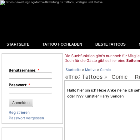
Tattoo-Bewertung für Tattoos, Vorlagen und Motive
STARTSEITE
TATTOO HOCHLADEN
BESTE TATTOOS
Die Suchfunktion gibt's nur noch für Mitglie
Benutzeranmeldung
Doch für die Gäste gibt es hier eine
Seite m
Startseite
»
Motive
»
Comic
Benutzername:
*
: Tattoos »
kiffnix
Comic
R
Passwort:
*
Hallo hier bin ich Hexe Anke ne ne ich se
oder ???? Künstler Harry Senden
Registrieren
Passwort vergessen
Tattoo-Kategorien