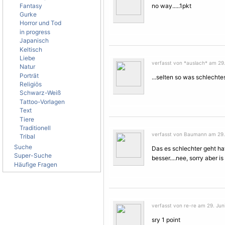
Fantasy
no way.....1pkt
Gurke
Horror und Tod
in progress
Japanisch
Keltisch
Liebe
verfasst von *auslach* am 29.
Natur
Porträt
...selten so was schlecht
Religiös
Schwarz-Weiß
Tattoo-Vorlagen
Text
Tiere
Traditionell
verfasst von Baumann am 29. 
Tribal
Suche
Das es schlechter geht ha
Super-Suche
besser....nee, sorry aber is
Häufige Fragen
verfasst von re-re am 29. Juni
sry 1 point