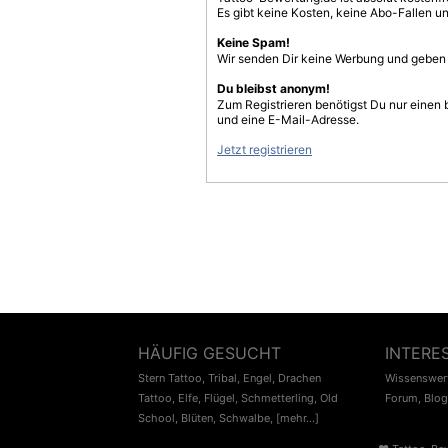
Es gibt keine Kosten, keine Abo-Fallen u
Keine Spam!
Wir senden Dir keine Werbung und geben D
Du bleibst anonym!
Zum Registrieren benötigst Du nur einen
und eine E-Mail-Adresse.
Jetzt registrieren
HÄUFIG GESUCHT
INTERE
Stern Tattoo
,
Tribal
,
Engel
,
Drachen
Wissenswert
Tattoo
,
Elfe
,
Flügel
,
Schmetterling
,
Old
Forum
,
Blog
School
,
Blüten
,
Schwalbe
,
[mehr...]