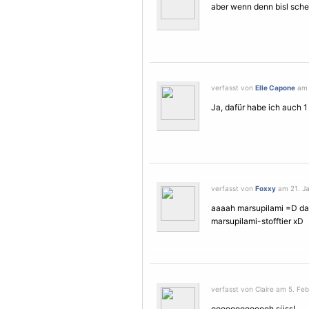
aber wenn denn bisl schee
verfasst von
Elle Capone
am 
Ja, dafür habe ich auch 1
verfasst von
Foxxy
am 21. Ja
aaaah marsupilami =D das 
marsupilami-stofftier xD
verfasst von Claire am 5. Feb
ooooooooooooh süss!