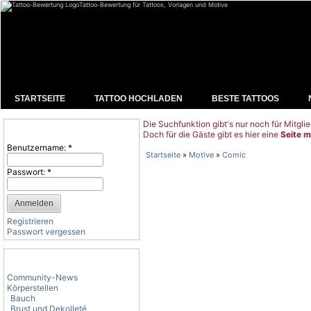
Tattoo-Bewertung für Tattoos, Vorlagen und Motive
STARTSEITE
TATTOO HOCHLADEN
BESTE TATTOOS
Die Suchfunktion gibt's nur noch für Mitglie
Benutzeranmeldung
Doch für die Gäste gibt es hier eine
Seite m
Benutzername:
*
Startseite
»
Motive
»
Comic
Passwort:
*
Registrieren
Passwort vergessen
Tattoo-Kategorien
Community-News
Körperstellen
Bauch
Brust und Dekolleté