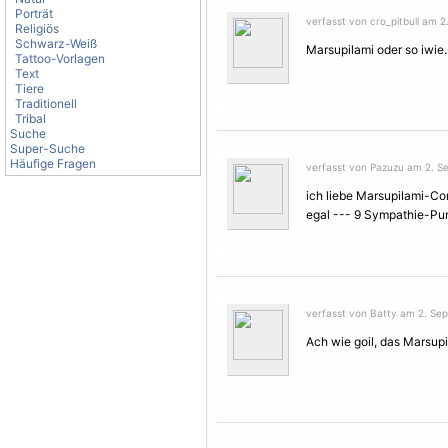
Porträt
verfasst von cro_pitbull am 
Religiös
Schwarz-Weiß
Marsupilami oder so iwie..
Tattoo-Vorlagen
Text
Tiere
Traditionell
Tribal
Suche
Super-Suche
Häufige Fragen
verfasst von Pazuzu am 2. S
ich liebe Marsupilami-Co
egal --- 9 Sympathie-Pun
verfasst von Batty am 2. Se
Ach wie goil, das Marsupi