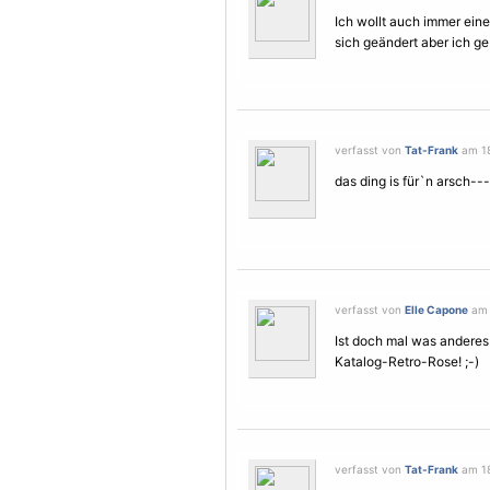
Ich wollt auch immer eine
sich geändert aber ich g
verfasst von
Tat-Frank
am 18
das ding is für`n arsch--
verfasst von
Elle Capone
am 
Ist doch mal was andere
Katalog-Retro-Rose! ;-)
verfasst von
Tat-Frank
am 18