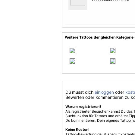
Weitere Tattoos der gleichen Kategorie
Du musst dich
einloggen
oder
koste
Bewerten oder Kommentieren zu k
Warum registrieren?
Als registrierter Besucher kannst Du das 
Suchfunktion für Tattoos und erhältst T
Du kommentieren, Dein eigenes Tattoo h
Keine Kosten!
Tattoo-Bewertung.de ist absolut kostenf