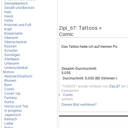
Genitalbereich
Gesäß und Becken
Hals
Hand
Hüfte
Knöchel und Fuß
: Tattoos »
Zipi_67
Kopf
Körperseite
Comic
Oberarm
Oberschenkel
Rücken
Das Tattoo habe ich auf meinen Po.
Schulter
Sonstiges
Steißbein
Unterarm
Unterschenkel
Gesamt-Durchschnitt:
Motive
5.055
Abstrakt/Grafisch
Durchschnitt:
5.055
(
80
Stimmen )
Blumen
Bunt
"106503" wurde verfasst von
Zipi_67
am 2
Comic
Kategorien
Cover-Up
Comic
Fantasy
sortiert.
Gurke
Dieses Bild verlinken?
Horror und Tod
in progress
Japanisch
Keltisch
Liebe
Natur