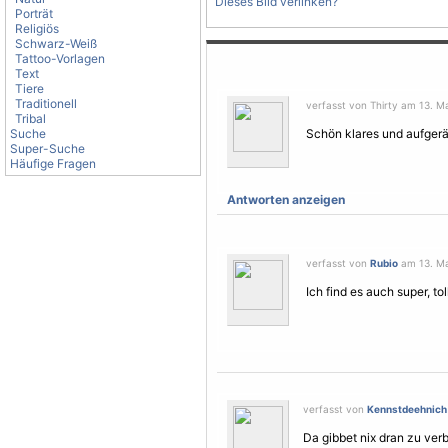
Dieses Bild verlinken?
Porträt
Religiös
Schwarz-Weiß
Tattoo-Vorlagen
Text
Tiere
Traditionell
verfasst von Thirty am 13. Ma
Tribal
Suche
Schön klares und aufgerä
Super-Suche
Häufige Fragen
Antworten anzeigen
verfasst von
Rubio
am 13. Ma
Ich find es auch super, 
verfasst von
Kennstdeehnich
Da gibbet nix dran zu verb