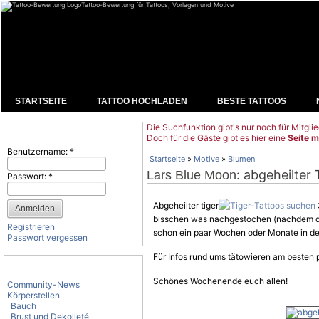
Tattoo-Bewertung für Tattoos, Vorlagen und Motive
STARTSEITE
TATTOO HOCHLADEN
BESTE TATTOOS
Die Suchfunktion gibt's nur noch für Mitglie
Benutzeranmeldung
Doch für die Gäste gibt es hier eine
Seite m
Benutzername:
*
Startseite
»
Motive
»
Blumen
: abgeheilter 
Lars Blue Moon
Passwort:
*
Abgeheilter tiger
bisschen was nachgestochen (nachdem die 
Registrieren
schon ein paar Wochen oder Monate in de
Passwort vergessen
Für Infos rund ums
tätowieren
am besten 
Tattoo-Kategorien
Schönes Wochenende euch allen!
Community-News
Körperstellen
Bauch
Brust und Dekolleté