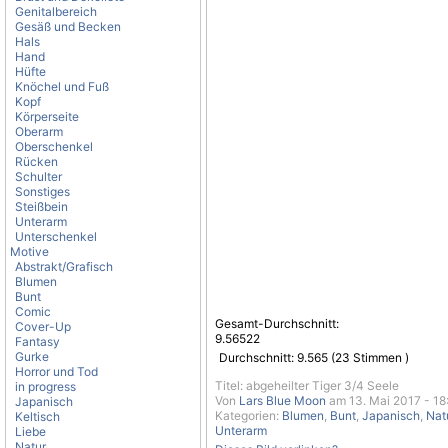
Genitalbereich
Gesäß und Becken
Hals
Hand
Hüfte
Knöchel und Fuß
Kopf
Körperseite
Oberarm
Oberschenkel
Rücken
Schulter
Sonstiges
Steißbein
Unterarm
Unterschenkel
Motive
Abstrakt/Grafisch
Blumen
Bunt
Comic
Gesamt-Durchschnitt:
Cover-Up
9.56522
Fantasy
Gurke
Durchschnitt:
9.565
(
23
Stimmen )
Horror und Tod
Titel: abgeheilter Tiger 3/4 Seele
in progress
Von
Lars Blue Moon
am 13. Mai 2017 - 18
Japanisch
Kategorien:
Blumen
,
Bunt
,
Japanisch
,
Nat
Keltisch
Unterarm
Liebe
Natur