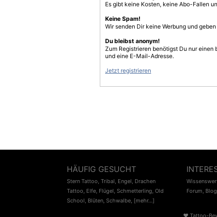
Es gibt keine Kosten, keine Abo-Fallen u
Keine Spam!
Wir senden Dir keine Werbung und geben D
Du bleibst anonym!
Zum Registrieren benötigst Du nur einen
und eine E-Mail-Adresse.
Jetzt registrieren
HÄUFIG GESUCHT
INTERE
Stern Tattoo
,
Tribal
,
Engel
,
Drachen
Wissenswert
Tattoo
,
Elfe
,
Flügel
,
Schmetterling
,
Old
Forum
,
Blog
School
,
Blüten
,
Schwalbe
,
[mehr...]
♥
Tattoo-Be