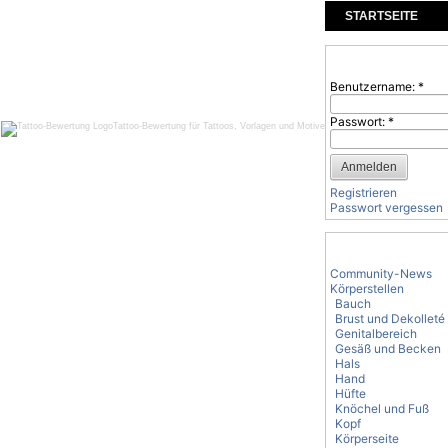
STARTSEITE
KOMMENTARE
Benutzeranmeld
Benutzername:
*
Passwort:
*
Tattoo-Bewertung für Tattoos, Vorlagen und Motive
Registrieren
Passwort vergessen
Tattoo-Kategorie
Community-News
Körperstellen
Bauch
Brust und Dekolleté
Genitalbereich
Gesäß und Becken
Hals
Hand
Hüfte
Knöchel und Fuß
Kopf
Körperseite