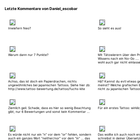
Letzte Kommentare von Daniel_escobar
Inwiefern Neo?
So sieht es aus!
Warum dann nur 7 Punkte?
Mit Tätowierern über den Pr
Wissens nach ein No-Go ....
wohl auch gar nicht einlass
Achso, das ist doch ein Papierdrachen, nichts
Hä? Kannst du evtl etwas g
ungewöhnliches bei japanischen Tattoos. Siehe hier zb:
meinst? Welche grafischen E
http://www.tattoo-bewertung.de/tattoo/fuchs-kite
nicht zu japanischen Tatto
Ziemlich geil. Schade, dass es hier so wenig Beachtung
Für ein erstes Tattoo: wirkli
gibt, nur 6 Bewertungen und sonst kein Kommentar ...
Es würde nicht nur ein "n" vor dem "or" fehlen, sondern
Das wollte ich auch noch er
auch ein ganzes Wort "neither/nor" vor dem "in" ... das
schreibst in deiner Überset