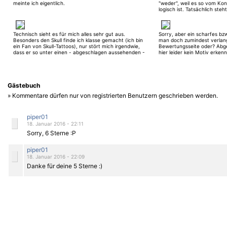
meinte ich eigentlich.
"weder", weil es so vom Kon
logisch ist. Tatsächlich steh
sterben nie im Himmel oder i
meiner Meinung auch der Ge
"nor", um dem Ganzen einen
geben. Es sei denn, ich vers
Technisch sieht es für mich alles sehr gut aus.
Sorry, aber ein scharfes bz
Besonders den Skull finde ich klasse gemacht (ich bin
man doch zumindest verlang
ein Fan von Skull-Tattoos), nur stört mich irgendwie,
Bewertungsseite oder? Abges
dass er so unter einen - abgeschlagen aussehenden -
hier leider kein Motiv erkenn
Kopf gequetscht wurde. Leider macht es die
Bildkomposition für mich insgesamt unbewertbar. Ein
Auge zwischen Flügeln, ein Engelskopf zwischen
Flügeln, dann noch das Einrahmen eines sauber
ausgeführten Motivs mit diesen Letterings, ich weiß
Gästebuch
nicht ... schwierige Kiste. [edit]- bearbeitet am
» Kommentare dürfen nur von registrierten Benutzern geschrieben werden.
29.08.2016 um 15:56 -[/edit]
piper01
18. Januar 2016 - 22:11
Sorry, 6 Sterne :P
piper01
18. Januar 2016 - 22:09
Danke für deine 5 Sterne :)