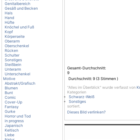
Genitalbereich
Gesäß und Becken
Hals
Hand
Hüfte
Knöchel und Fuß
Kopf
Körperseite
Oberarm
Oberschenkel
Rücken
Schulter
Sonstiges
Steißbein
Gesamt-Durchschnitt:
Unterarm
9
Unterschenkel
Motive
Durchschnitt:
9
(
3
Stimmen )
Abstrakt/Grafisch
"Alles im Überblick" wurde verfasst von
K
Blumen
Kategorien
Bunt
Schwarz-Weiß
Comic
Sonstiges
Cover-Up
sortiert.
Fantasy
Gurke
Dieses Bild verlinken?
Horror und Tod
in progress
Japanisch
Keltisch
Liebe
Natur