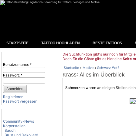
Tattoo-Bewertung für Tattoos, Vorlagen und Motive
STARTSEITE
TATTOO HOCHLADEN
BESTE TATTOOS
Die Suchfunktion gibt's nur noch für Mitglie
Benutzeranmeldung
Doch für die Gäste gibt es hier eine
Seite m
Benutzername:
*
Startseite
»
Motive
»
Schwarz-Weiß
: Alles im Überblick
Krass
Passwort:
*
Schmerzen waren an einigen Stellen nicht
Registrieren
Passwort vergessen
Tattoo-Kategorien
Community-News
Körperstellen
Bauch
Brust und Dekolleté