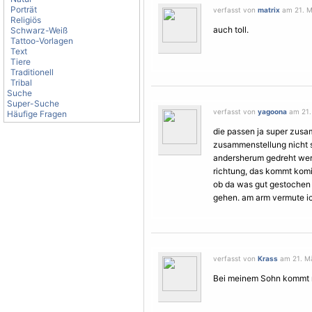
Porträt
verfasst von
matrix
am 21. M
Religiös
auch toll.
Schwarz-Weiß
Tattoo-Vorlagen
Text
Tiere
Traditionell
Tribal
Suche
Super-Suche
verfasst von
yagoona
am 21. 
Häufige Fragen
die passen ja super zusamm
zusammenstellung nicht so
andersherum gedreht wer
richtung, das kommt kom
ob da was gut gestochen i
gehen. am arm vermute ic
verfasst von
Krass
am 21. Mä
Bei meinem Sohn kommt n