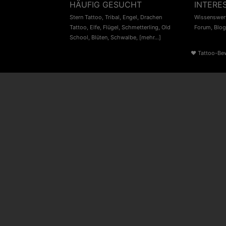
HÄUFIG GESUCHT
INTERE
Stern Tattoo
,
Tribal
,
Engel
,
Drachen
Wissenswert
Tattoo
,
Elfe
,
Flügel
,
Schmetterling
,
Old
Forum
,
Blog
School
,
Blüten
,
Schwalbe
,
[mehr...]
♥
Tattoo-Be