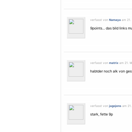
verfasst von
Namaya
am 21. 
9points... das bild link
verfasst von
matrix
am 21. M
habtder noch alk von ge
verfasst von
jagojens
am 21. 
stark, fette 9p