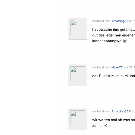
verfasst von
Amazing666
am
hauptsache ihm gefällts...
gut das jeder nen eigene
laaaaaaaaangweilig!
verfasst von
Hexe72
am 21. M
das Bild ist zu dunkel un
verfasst von
Amazing666
am
wir warten mal ab was no
zählt...:-)