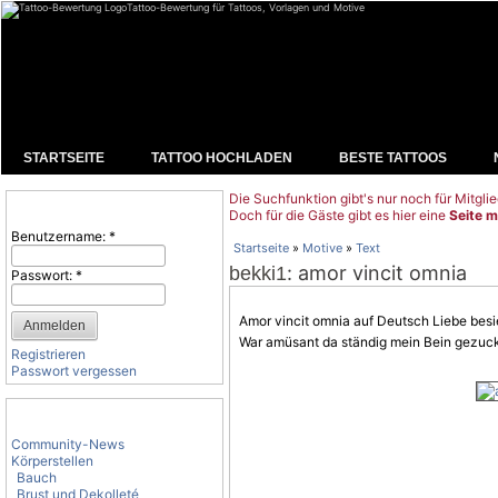
Tattoo-Bewertung für Tattoos, Vorlagen und Motive
STARTSEITE
TATTOO HOCHLADEN
BESTE TATTOOS
Die Suchfunktion gibt's nur noch für Mitglie
Benutzeranmeldung
Doch für die Gäste gibt es hier eine
Seite m
Benutzername:
*
Startseite
»
Motive
»
Text
: amor vincit omnia
bekki1
Passwort:
*
Amor vincit omnia auf Deutsch Liebe besie
War amüsant da ständig mein Bein gezuckt
Registrieren
Passwort vergessen
Tattoo-Kategorien
Community-News
Körperstellen
Bauch
Brust und Dekolleté