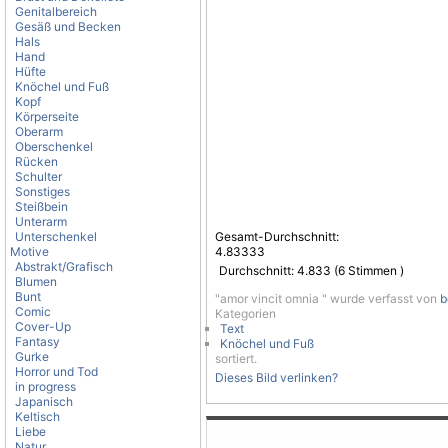
Genitalbereich
Gesäß und Becken
Hals
Hand
Hüfte
Knöchel und Fuß
Kopf
Körperseite
Oberarm
Oberschenkel
Rücken
Schulter
Sonstiges
Steißbein
Unterarm
Unterschenkel
Gesamt-Durchschnitt:
Motive
4.83333
Abstrakt/Grafisch
Durchschnitt:
4.833
(
6
Stimmen )
Blumen
Bunt
"amor vincit omnia " wurde verfasst von
b
Comic
Kategorien
Cover-Up
Text
Fantasy
Knöchel und Fuß
Gurke
sortiert.
Horror und Tod
Dieses Bild verlinken?
in progress
Japanisch
Keltisch
Liebe
Natur