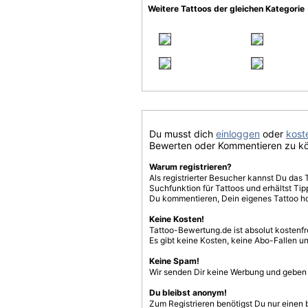
Weitere Tattoos der gleichen Kategorie
Du musst dich
einloggen
oder
koste
Bewerten oder Kommentieren zu k
Warum registrieren?
Als registrierter Besucher kannst Du das 
Suchfunktion für Tattoos und erhältst T
Du kommentieren, Dein eigenes Tattoo h
Keine Kosten!
Tattoo-Bewertung.de ist absolut kostenf
Es gibt keine Kosten, keine Abo-Fallen u
Keine Spam!
Wir senden Dir keine Werbung und geben D
Du bleibst anonym!
Zum Registrieren benötigst Du nur einen