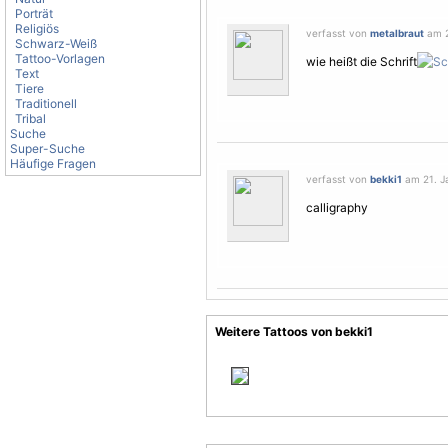
Porträt
Religiös
verfasst von
metalbraut
am 2
Schwarz-Weiß
Tattoo-Vorlagen
wie heißt die Schrift
Text
Tiere
Traditionell
Tribal
Suche
Super-Suche
Häufige Fragen
verfasst von
bekki1
am 21. Ja
calligraphy
Weitere Tattoos von bekki1