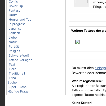
Comic
wirken,
Cover-Up
Pfingstr
Fantasy
Gurke
Horror und Tod
in progress
Japanisch
Weitere Tattoos der gl
Keltisch
Liebe
Natur
Porträt
Religiös
Schwarz-Weiß
Tattoo-Vorlagen
Text
Du musst dich
einlog
Tiere
Bewerten oder Komme
Traditionell
Tribal
Warum registrieren?
Suche
Als registrierter Besu
Super-Suche
Tattoos und erhältst 
Häufige Fragen
eigenes Tattoo hochla
Keine Kosten!