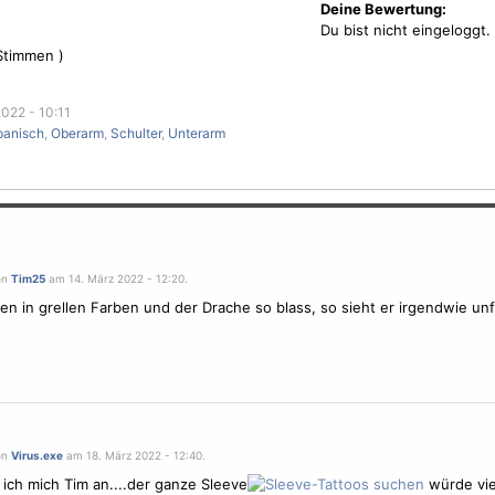
Deine Bewertung:
Du bist nicht eingeloggt.
timmen )
022 - 10:11
panisch
,
Oberarm
,
Schulter
,
Unterarm
on
Tim25
am 14. März 2022 - 12:20.
men
in grellen Farben und der
Drache
so blass, so sieht er irgendwie unf
on
Virus.exe
am 18. März 2022 - 12:40.
 ich mich Tim an....der ganze Sleeve
würde vie