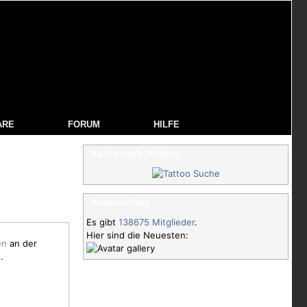
ARE
FORUM
HILFE
Suche nach Tattoos
Neueste User
Es gibt
138675 Mitglieder
.
Hier sind die Neuesten:
an der
.