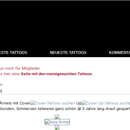
ESTE TATTOOS
NEUESTE TATTOOS
KOMMENT
ur noch für Mitglieder.
es hier eine
Seite mit den meistgesuchten Tattoos
.
Up
l
 Ärmels mit Cover
Up
 Stunden,
Schmerzen
teilweise ganz schön 😬 3 Jahre lang drauf gespart