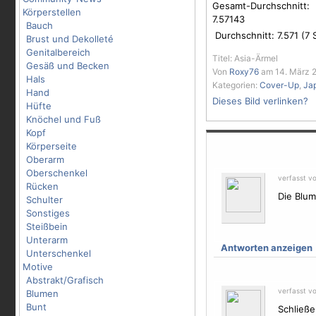
Gesamt-Durchschnitt:
Körperstellen
7.57143
Bauch
Durchschnitt:
7.571
(
7
S
Brust und Dekolleté
Genitalbereich
Titel: Asia-Ärmel
Gesäß und Becken
Von
Roxy76
am 14. März 2
Hals
Kategorien:
Cover-Up
,
Ja
Hand
Dieses Bild verlinken?
Hüfte
Knöchel und Fuß
Kopf
Körperseite
Oberarm
Oberschenkel
verfasst v
Rücken
Die
Blu
Schulter
Sonstiges
Steißbein
Unterarm
Antworten anzeigen
Unterschenkel
Motive
Abstrakt/Grafisch
verfasst v
Blumen
Bunt
Schließe