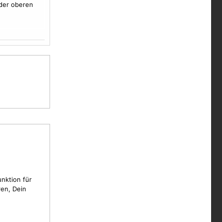
der oberen
unktion für
en, Dein