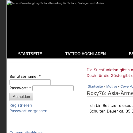
Tattoo-Bewertung für Tattoos, Vorlagen und Motive
STARTSEITE
TATTOO HOCHLADEN
B
Benutzeranmeldung
Die Suchfunktion gibt's n
Doch für die Gäste gibt 
Benutzername:
*
Startseite
»
Motive
»
Cover-
Passwort:
*
: Asia-Ärme
Roxy76
Registrieren
Ich bin Besitzer dieses
Passwort vergessen
Schulter, Dauer ca. 35
Tattoo-Kategorien
Community-News