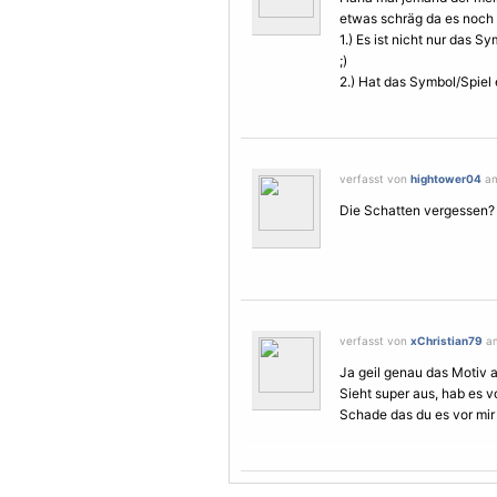
etwas schräg da es noch 
1.) Es ist nicht nur das
;)
2.) Hat das Symbol/Spiel 
verfasst von
hightower04
am
Die Schatten vergessen?
verfasst von
xChristian79
am
Ja geil genau das
Motiv
a
Sieht super aus, hab es 
Schade das du es vor mir 