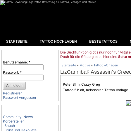
Tattoo-Bewertung für Tattoos, Vorlagen und Motive
STARTSEITE
TATTOO HOCHLADEN
BESTE TATTOOS
Die Suchfunktion gibt's nur noch für Mitglie
Benutzeranmeldung
Doch für die Gäste gibt es hier eine
Seite m
Benutzername:
*
Startseite
»
Motive
»
Tattoo-Vorlagen
: Assassin's Cree
LizCannibal
Passwort:
*
Peter Blim, Crazy Greg
Tattoo 5 h alt, nebendran Tattoo Vorlage
Registrieren
Passwort vergessen
Tattoo-Kategorien
Community-News
Körperstellen
Bauch
Brust und Dekolleté