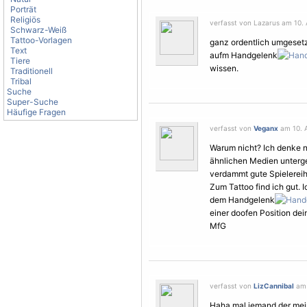
Porträt
Religiös
verfasst von Lazarus am 10. A
Schwarz-Weiß
Tattoo-Vorlagen
ganz ordentlich umgesetzt
Text
aufm Handgelenk
Tiere
wissen.
Traditionell
Tribal
Suche
Super-Suche
Häufige Fragen
verfasst von
Veganx
am 10. A
Warum nicht? Ich denke n
ähnlichen Medien untergeo
verdammt gute Spielereihe
Zum Tattoo find ich gut. 
dem Handgelenk
einer doofen Position dein
MfG
verfasst von
LizCannibal
am 
Haha mal jemand der meiner