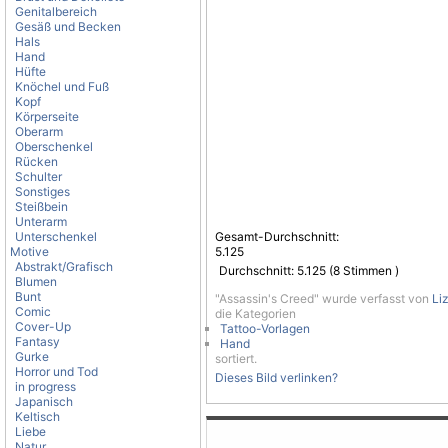
Genitalbereich
Gesäß und Becken
Hals
Hand
Hüfte
Knöchel und Fuß
Kopf
Körperseite
Oberarm
Oberschenkel
Rücken
Schulter
Sonstiges
Steißbein
Unterarm
Unterschenkel
Gesamt-Durchschnitt:
Motive
5.125
Abstrakt/Grafisch
Durchschnitt:
5.125
(
8
Stimmen )
Blumen
Bunt
"Assassin's Creed" wurde verfasst von
Li
Comic
die Kategorien
Cover-Up
Tattoo-Vorlagen
Fantasy
Hand
Gurke
sortiert.
Horror und Tod
Dieses Bild verlinken?
in progress
Japanisch
Keltisch
Liebe
Natur