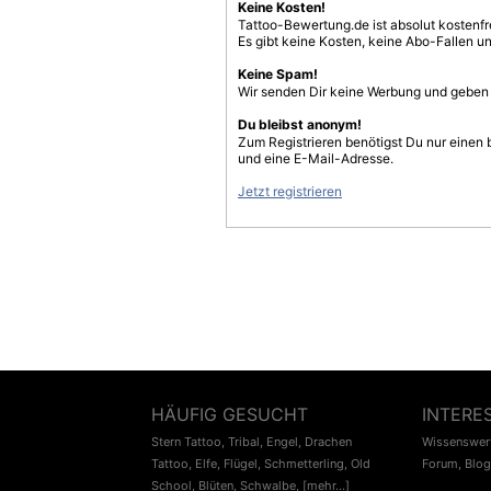
Keine Kosten!
Tattoo-Bewertung.de ist absolut kostenf
Es gibt keine Kosten, keine Abo-Fallen u
Keine Spam!
Wir senden Dir keine Werbung und geben D
Du bleibst anonym!
Zum Registrieren benötigst Du nur einen
und eine E-Mail-Adresse.
Jetzt registrieren
HÄUFIG GESUCHT
INTERE
Stern Tattoo
,
Tribal
,
Engel
,
Drachen
Wissenswert
Tattoo
,
Elfe
,
Flügel
,
Schmetterling
,
Old
Forum
,
Blog
School
,
Blüten
,
Schwalbe
,
[mehr...]