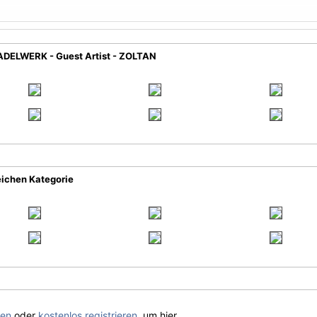
ADELWERK - Guest Artist - ZOLTAN
eichen Kategorie
gen
oder
kostenlos registrieren
, um hier