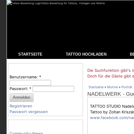
Tattoo-Bewertung für Tattoos, Vorlagen und Motive
STARTSEITE
TATTOO HOCHLADEN
B
Benutzeranmeldung
Die Suchfunktion gibt's n
Doch für die Gäste gibt 
Benutzername:
*
Startseite
»
Motive
»
Porträt
Passwort:
*
NADELWERK - Gue
Registrieren
TATTOO STUDIO Nadel
Passwort vergessen
Tattoo by Zoltan Kriszá
www.facebook.com/na
Tattoo-Kategorien
Community-News