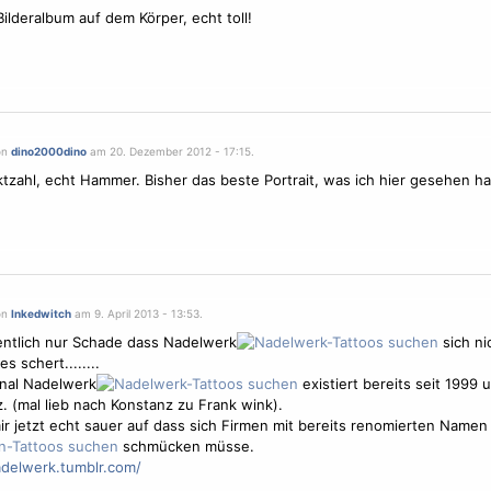
Bilderalbum auf dem Körper, echt toll!
on
dino2000dino
am 20. Dezember 2012 - 17:15.
ktzahl, echt Hammer. Bisher das beste Portrait, was ich hier gesehen h
on
Inkedwitch
am 9. April 2013 - 13:53.
gentlich nur Schade dass Nadelwerk
sich ni
es schert........
inal Nadelwerk
existiert bereits seit 1999 
. (mal lieb nach Konstanz zu Frank wink).
ir jetzt echt sauer auf dass sich Firmen mit bereits renomierten Namen
schmücken müsse.
adelwerk.tumblr.com/