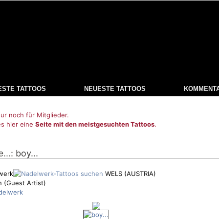
ESTE TATTOOS
NEUESTE TATTOOS
KOMMENT
ur noch für Mitglieder.
es hier eine
Seite mit den meistgesuchten Tattoos
.
: boy...
...
werk
WELS (AUSTRIA)
n (Guest Artist)
delwerk