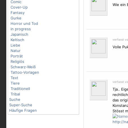
Comic
Wie ein 
Cover-Up
Fantasy
Gurke
Horror und Tod
in progress
Japanisch
Keltisch
verfasst v
Liebe
Volle Pu
Natur
Porträt
Religiös
Schwarz-Weiß
Tattoo-Vorlagen
Text
verfasst v
Tiere
Traditionell
Tja.. Ei
Tribal
rechtlich
Suche
das orig
Super-Suche
Konstanz
Häufige Fragen
Stösst m
http://n