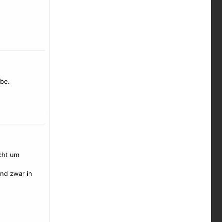
abe.
cht um
und zwar in