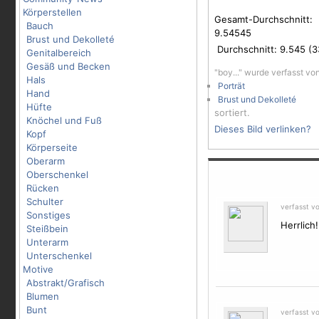
Körperstellen
Gesamt-Durchschnitt:
Bauch
9.54545
Brust und Dekolleté
Durchschnitt:
9.545
(
3
Genitalbereich
Gesäß und Becken
"boy..." wurde verfasst vo
Hals
Porträt
Hand
Brust und Dekolleté
Hüfte
sortiert.
Knöchel und Fuß
Dieses Bild verlinken?
Kopf
Körperseite
Oberarm
Oberschenkel
Rücken
Schulter
verfasst v
Sonstiges
Herrlich!
Steißbein
Unterarm
Unterschenkel
Motive
Abstrakt/Grafisch
Blumen
Bunt
verfasst v