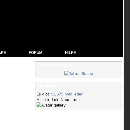
ARE
FORUM
HILFE
Suche nach Tattoos
Neueste User
Es gibt
138675 Mitglieder
.
Hier sind die Neuesten: