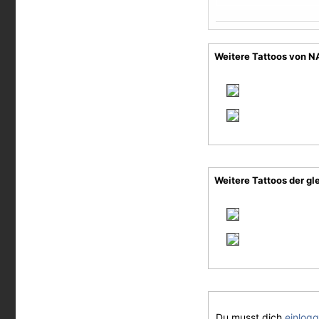
Weitere Tattoos von N
Weitere Tattoos der gl
Du musst dich
einlog