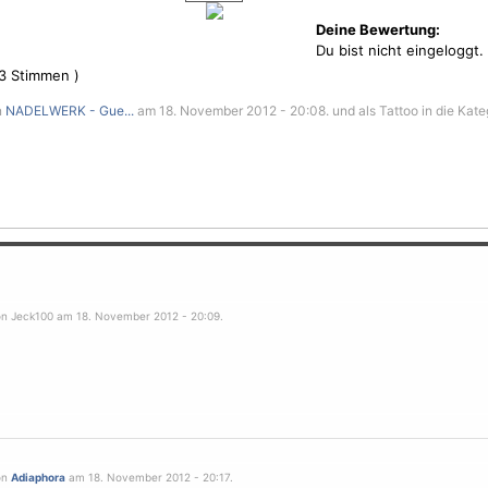
Deine Bewertung:
Du bist nicht eingeloggt.
3
Stimmen )
n
NADELWERK - Gue...
am 18. November 2012 - 20:08. und als Tattoo in die Kate
on Jeck100 am 18. November 2012 - 20:09.
on
Adiaphora
am 18. November 2012 - 20:17.