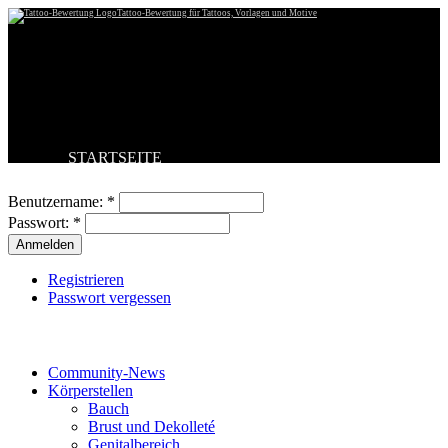
Tattoo-Bewertung für Tattoos, Vorlagen und Motive
STARTSEITE
Benutzeranmeldung
TATTOO HOCHLADEN
BESTE TATTOOS
Benutzername:
*
NEUESTE TATTOOS
Passwort:
*
KOMMENTARE
FORUM
HILFE
Registrieren
Passwort vergessen
Tattoo-Kategorien
Community-News
Körperstellen
Bauch
Brust und Dekolleté
Genitalbereich