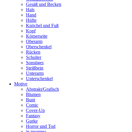
Gesäß und Becken
Hals
Hand
Hüfte
Knöchel und Fuß
Kopf
Körperseite
Oberarm
Oberschenkel
Rücken
Schulter
Sonstiges
Steißbein
Unterarm
Unterschenkel
Motive
Abstrakt/Grafisch
Blumen
Bunt
Comic
Cover-Up
Fantasy
Gurke
Horror und Tod
in progress