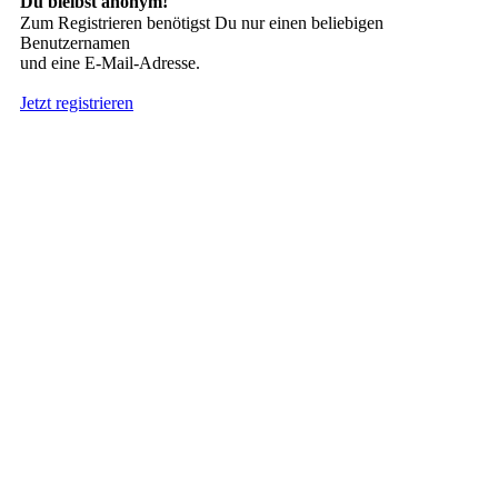
Du bleibst anonym!
Zum Registrieren benötigst Du nur einen beliebigen
Benutzernamen
und eine E-Mail-Adresse.
Jetzt registrieren
Suche nach Tattoos
Neueste User
Es gibt
138674 Mitglieder
.
Hier sind die Neuesten:
nach oben
HÄUFIG GESUCHT
Stern Tattoo
,
Tribal
,
Engel
,
Drachen
INTERESSANTES