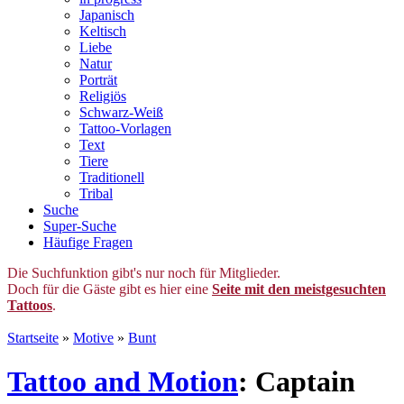
Japanisch
Keltisch
Liebe
Natur
Porträt
Religiös
Schwarz-Weiß
Tattoo-Vorlagen
Text
Tiere
Traditionell
Tribal
Suche
Super-Suche
Häufige Fragen
Die Suchfunktion gibt's nur noch für Mitglieder.
Doch für die Gäste gibt es hier eine
Seite mit den meistgesuchten
Tattoos
.
Startseite
»
Motive
»
Bunt
Tattoo and Motion
: Captain