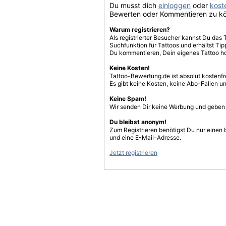
Du musst dich
einloggen
oder
koste
Bewerten oder Kommentieren zu k
Warum registrieren?
Als registrierter Besucher kannst Du das 
Suchfunktion für Tattoos und erhältst T
Du kommentieren, Dein eigenes Tattoo h
Keine Kosten!
Tattoo-Bewertung.de ist absolut kostenf
Es gibt keine Kosten, keine Abo-Fallen u
Keine Spam!
Wir senden Dir keine Werbung und geben D
Du bleibst anonym!
Zum Registrieren benötigst Du nur einen
und eine E-Mail-Adresse.
Jetzt registrieren