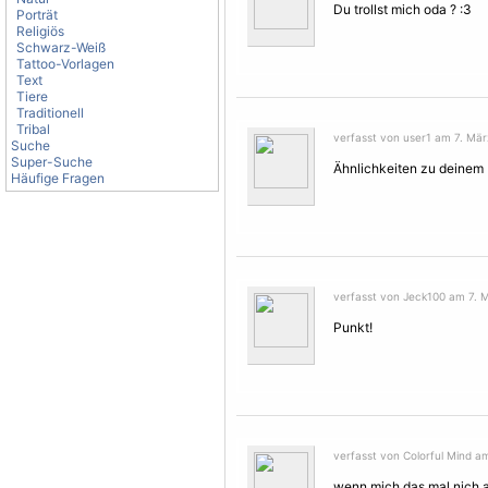
Du trollst mich oda ? :3
Porträt
Religiös
Schwarz-Weiß
Tattoo-Vorlagen
Text
Tiere
Traditionell
Tribal
verfasst von user1 am 7. Mär
Suche
Super-Suche
Ähnlichkeiten zu deinem Pr
Häufige Fragen
verfasst von Jeck100 am 7. M
Punkt!
verfasst von Colorful Mind am
wenn mich das mal nich 