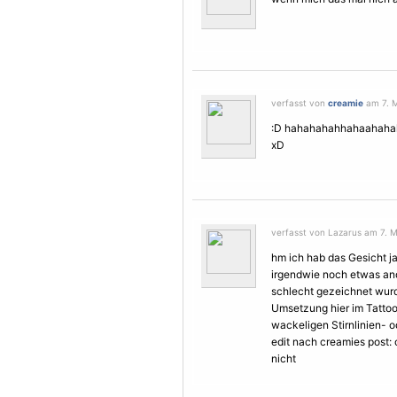
verfasst von
creamie
am 7. M
:D hahahahahhahaahahaha
xD
verfasst von Lazarus am 7. M
hm ich hab das Gesicht j
irgendwie noch etwas an
schlecht gezeichnet wurde.
Umsetzung hier im Tattoo
wackeligen Stirnlinien- od
edit nach creamies post: 
nicht