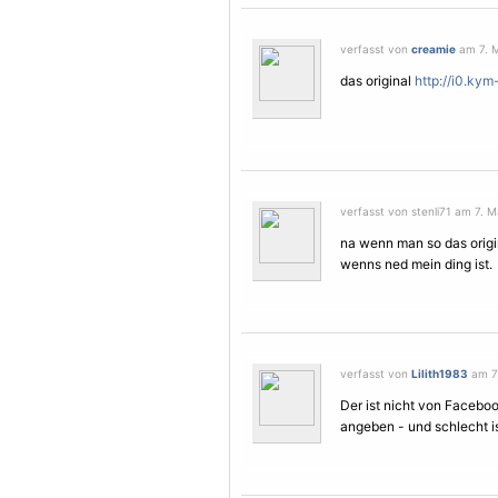
verfasst von
creamie
am 7. M
das original
http://i0.ky
verfasst von stenli71 am 7. M
na wenn man so das origin
wenns ned mein ding ist.
verfasst von
Lilith1983
am 7.
Der ist nicht von Facebo
angeben - und schlecht i