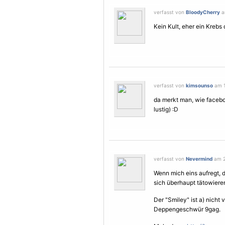
verfasst von
BloodyCherry
am
Kein Kult, eher ein Krebs 
verfasst von
kimsounso
am 1
da merkt man, wie facebo
lustig) :D
verfasst von
Nevermind
am 2.
Wenn mich eins aufregt, 
sich überhaupt
tätowiere
Der "Smiley" ist a) nich
Deppengeschwür 9gag.