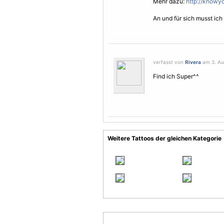
Mehr dazu:
http://knowy
An und für sich musst ic
verfasst von
Rivera
am 3. Au
Find ich Super^^
Weitere Tattoos der gleichen Kategorie