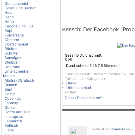
Genitalbereich
Gesäß und Becken
Hals
Hand
Hüfte
Knöchel und Fuß
: Der Facebook "Prob
Bensch
Kopf
Körperseite
Oberarm
Oberschenkel
Rücken
Schulter
Gesamt-Durchschnitt:
Sonstiges
5.25
Steißbein
Durchschnitt:
5.25
(
16
Stimmen )
Unterarm
Unterschenkel
"Der Facebook "Problem" Smiley " wurde
Motive
Tattoo in die Kategorien
Abstrakt/Grafisch
Gurke
Blumen
Unterschenkel
Bunt
sortiert.
Comic
Dieses Bild verlinken?
Cover-Up
Fantasy
Gurke
Horror und Tod
in progress
Japanisch
Keltisch
verfasst von
memerze
am 7. 
Liebe
Natur