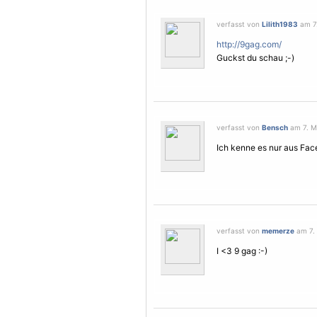
verfasst von
Lilith1983
am 7.
http://9gag.com/
Guckst du schau ;-)
verfasst von
Bensch
am 7. Mä
Ich kenne es nur aus Fac
verfasst von
memerze
am 7. 
I <3 9 gag :-)