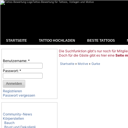
Tattoo-Bewertung für Tattoos, Vorlagen und Motive
STARTSEITE
TATTOO HOCHLADEN
BESTE TATTOOS
Die Suchfunktion gibt's nur noch für Mitglie
Benutzeranmeldung
Doch für die Gäste gibt es hier eine
Seite m
Benutzername:
*
Startseite
»
Motive
»
Gurke
Passwort:
*
Registrieren
Passwort vergessen
Tattoo-Kategorien
Community-News
Körperstellen
Bauch
Brust und Dekolleté