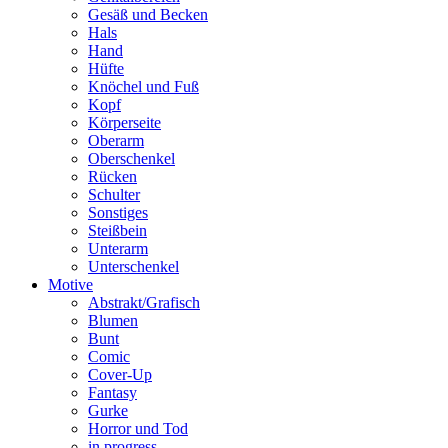
Gesäß und Becken
Hals
Hand
Hüfte
Knöchel und Fuß
Kopf
Körperseite
Oberarm
Oberschenkel
Rücken
Schulter
Sonstiges
Steißbein
Unterarm
Unterschenkel
Motive
Abstrakt/Grafisch
Blumen
Bunt
Comic
Cover-Up
Fantasy
Gurke
Horror und Tod
in progress