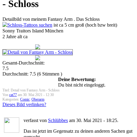
- Schloss
Detailbild von meinem Fantasy Arm . Das Schloss
ist ca 5 cm groß (hoch bzw breit)
Sonny Traitors Island München
2 Jahre alt ca
Gesamt-Durchschnitt:
7.5
Durchschnitt:
7.5
(
6
Stimmen )
Deine Bewertung:
Du bist nicht eingeloggt.
Titel: Detail von Fantasy Arm - Schloss
Von
cat77
am 30. Mai 2021 - 12:30
Kategorien:
Comic
,
Oberarm
Dieses Bild verlinken?
verfasst von
Schlübbes
am 30. Mai 2021 - 18:25.
Das ist jetzt im Gegensatz zu deinen anderen Sachen gut
gemacht.