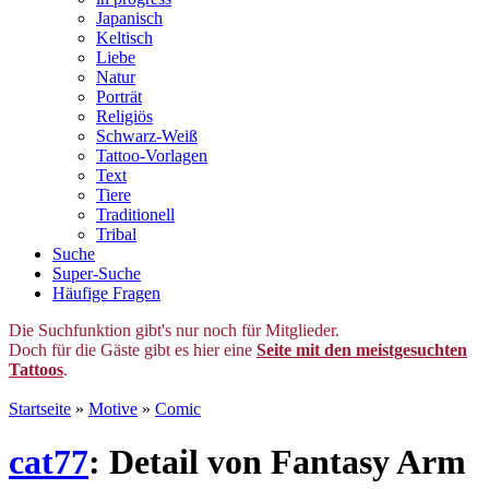
Japanisch
Keltisch
Liebe
Natur
Porträt
Religiös
Schwarz-Weiß
Tattoo-Vorlagen
Text
Tiere
Traditionell
Tribal
Suche
Super-Suche
Häufige Fragen
Die Suchfunktion gibt's nur noch für Mitglieder.
Doch für die Gäste gibt es hier eine
Seite mit den meistgesuchten
Tattoos
.
Startseite
»
Motive
»
Comic
cat77
: Detail von Fantasy Arm