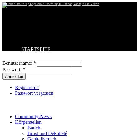
Tattoo-Bewertung für Tattoos, Vorlagen und Motive
STARTSEITE
Benutzeranmeldung
TATTOO HOCHLADEN
BESTE TATTOOS
Benutzername:
*
NEUESTE TATTOOS
Passwort:
*
KOMMENTARE
FORUM
HILFE
Registrieren
Passwort vergessen
Tattoo-Kategorien
Community-News
Körperstellen
Bauch
Brust und Dekolleté
Genitalbereich