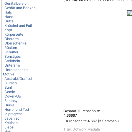
Genitalbereich
Gesäß und Becken
Hals
Hand
Hüfte
Knöchel und Fuß
Kopf
Körperseite
Oberarm
Oberschenkel
Rücken
Schulter
Sonstiges
Steißbein
Unterarm
Unterschenkel
Motive
Abstrakt/Grafisch
Blumen
Bunt
Comic
Cover-Up
Fantasy
Gurke
Horror und Tod
Gesamt-Durchschnitt:
in progress
4.66667
Japanisch
Durchschnitt:
4.667
(
3
Stimmen )
Keltisch
Liebe
Titel: Dotwork Madala
Natur