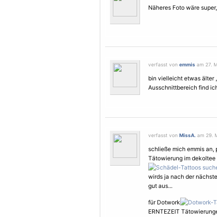
Näheres Foto wäre super, 
verfasst von
emmis
am 27. M
bin vielleicht etwas älter
Ausschnittbereich find ich
verfasst von
MissA.
am 29. M
schließe mich emmis an, 
Tätowierung
im dekoltee 
wirds ja nach der nächste
gut aus...
für Dotwork
ERNTEZEIT
Tätowierung