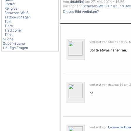
Von
tinahöhö
am 27. Mai 2014 - 16:56
Porträt
Kategorien:
Schwarz-Weiß
,
Brust und Dek
Religiös
Dieses Bild verlinken?
Schwarz-Weiß
Tattoo-Vorlagen
Text
Tiere
Traditionell
Tribal
Suche
verfasst von Stoeck am 27. M
Super-Suche
Häufige Fragen
Sollte etwas näher ran.
verfasst von dadman69 am 27
pn
verfasst von
Lonesome Ride