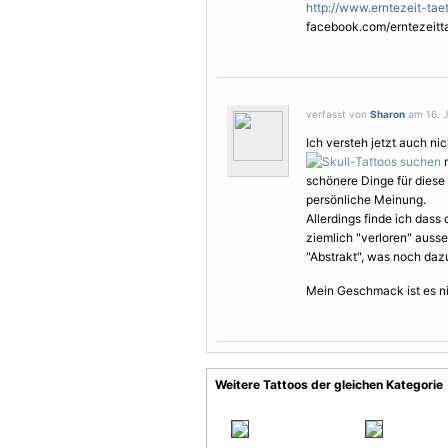
http://www.erntezeit-ta
facebook.com/erntezeitt
verfasst von
Sharon
am 16. J
Ich versteh jetzt auch ni
m
schönere Dinge für diese 
persönliche Meinung.
Allerdings finde ich dass 
ziemlich "verloren" ausse
"Abstrakt", was noch dazu
Mein Geschmack ist es nic
Weitere Tattoos der gleichen Kategorie