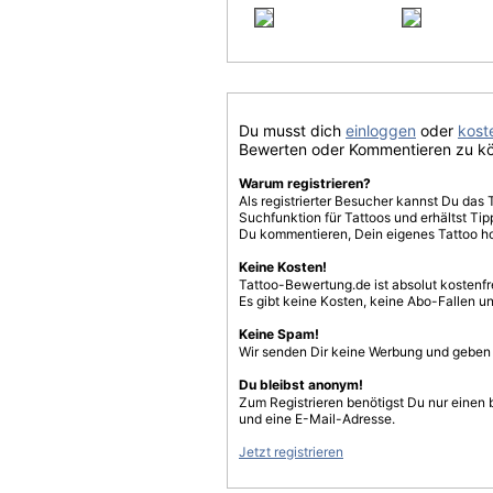
Du musst dich
einloggen
oder
koste
Bewerten oder Kommentieren zu k
Warum registrieren?
Als registrierter Besucher kannst Du das 
Suchfunktion für Tattoos und erhältst T
Du kommentieren, Dein eigenes Tattoo h
Keine Kosten!
Tattoo-Bewertung.de ist absolut kostenf
Es gibt keine Kosten, keine Abo-Fallen u
Keine Spam!
Wir senden Dir keine Werbung und geben D
Du bleibst anonym!
Zum Registrieren benötigst Du nur einen
und eine E-Mail-Adresse.
Jetzt registrieren