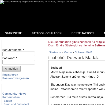
Tattoo-Bewertung für Tattoos, Vorlagen und Motive
STARTSEITE
TATTOO HOCHLADEN
BESTE TATTOOS
Die Suchfunktion gibt's nur noch für Mitglie
Benutzeranmeldung
Doch für die Gäste gibt es hier eine
Seite m
Benutzername:
*
Startseite
»
Motive
»
Schwarz-Weiß
: Dotwork Madala
tinahöhö
Passwort:
*
Besitzer!
Motiv: Naja man sieht es ja. Eine Mischu
Registrieren
Abstrakt kommt später noch hinzu :D
Passwort vergessen
Sitzungen: Das war meine erste (4h) und 
Tattoo-Kategorien
meine Tattoowiererin relativ spontan wie
Community-News
Schmerzen: Für mein erstes Tattoo, naja..
Körperstellen
Bauch
Brust und Dekolleté
(Und wie Ihr es sehen könnt ist es noch ni