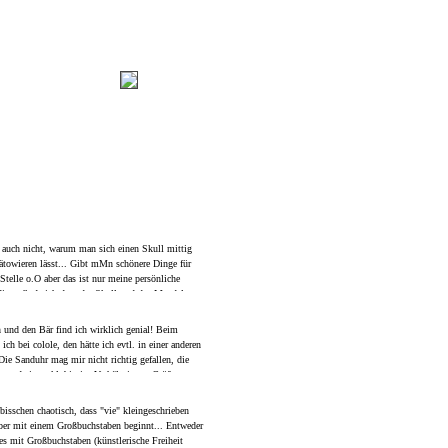
zt auch nicht, warum man sich einen Skull mittig
tätowieren lässt... Gibt mMn schönere Dinge für
Stelle o.O aber das ist nur meine persönliche
ings finde ich dass der Skull und das Mandala
ren" aussehen in dieser Platzierung. Weiß auch
Abstrakt", was noch dazukommen soll, da viel dran
h und den Bär find ich wirklich genial! Beim
schmack ist es nicht. Aber ich warte mal auf das
ich bei colole, den hätte ich evtl. in einer anderen
Die Sanduhr mag mir nicht richtig gefallen, die
irgendwie so klobig im Verhältnis zur Größe vom
Uhr sieht sehr unrund aus, liegt aber
wirklich nur an der Armkrümmung... Aber der Bär
 bisschen chaotisch, dass "vie" kleingeschrieben
aber mit einem Großbuchstaben beginnt... Entweder
es mit Großbuchstaben (künstlerische Freiheit