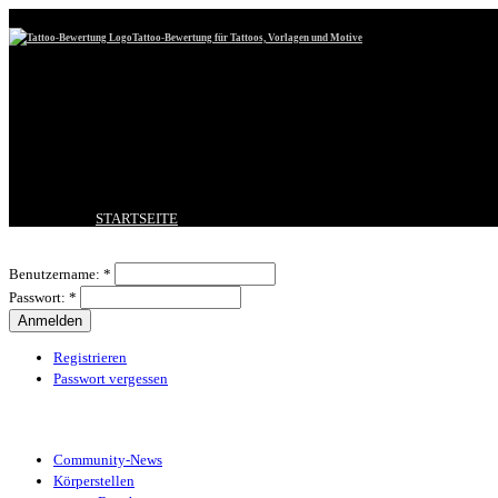
Tattoo-Bewertung für Tattoos, Vorlagen und Motive
STARTSEITE
TATTOO HOCHLADEN
Benutzeranmeldung
BESTE TATTOOS
Benutzername:
*
NEUESTE TATTOOS
Passwort:
*
KOMMENTARE
FORUM
HILFE
Registrieren
Passwort vergessen
Tattoo-Kategorien
Community-News
Körperstellen