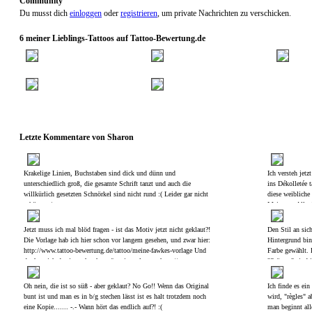
Community
Du musst dich
einloggen
oder
registrieren
, um private Nachrichten zu verschicken.
6 meiner Lieblings-Tattoos auf Tattoo-Bewertung.de
Letzte Kommentare von Sharon
Krakelige Linien, Buchstaben sind dick und dünn und
Ich versteh jet
unterschiedlich groß, die gesamte Schrift tanzt und auch die
ins Dékolletée 
willkürlich gesetzten Schnörkel sind nicht rund :( Leider gar nicht
diese weibliche 
schön... :(
Meinung. Allerd
ziemlich "verlo
nicht, ob das "
Jetzt muss ich mal blöd fragen - ist das Motiv jetzt nicht geklaut?!
Den Stil an sic
ändert. Mein Ge
Die Vorlage hab ich hier schon vor langem gesehen, und zwar hier:
Hintergrund bin 
"Abstrakt".
http://www.tattoo-bewertung.de/tattoo/meine-fawkes-vorlage Und
Farbe gewählt. 
der hat sich das ja auch schon tätowieren lassen: http://www.tattoo-
"Stützen" sind 
bewertung.de/tattoo/fawkesder-aus-der-asche-kam Ich muss zwar
Glas... Und die 
sagen, dass ich deine Ausführung um einiges, einiges besser und
wahrscheinlich 
Oh nein, die ist so süß - aber geklaut? No Go!! Wenn das Original
Ich finde es ein
schöner finde, als das "Original", aber es ist und bleibt doch ein
ist geil! :D
bunt ist und man es in b/g stechen lässt ist es halt trotzdem noch
wird, "règles" 
Copy Cat, oder nicht?! Falls es nicht als Kopie gilt wegen
eine Kopie....... -.- Wann hört das endlich auf?! :(
man beginnt all