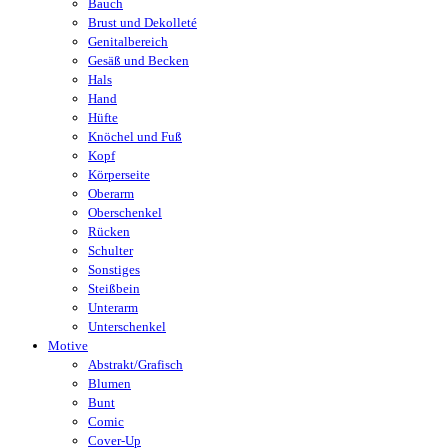
Bauch
Brust und Dekolleté
Genitalbereich
Gesäß und Becken
Hals
Hand
Hüfte
Knöchel und Fuß
Kopf
Körperseite
Oberarm
Oberschenkel
Rücken
Schulter
Sonstiges
Steißbein
Unterarm
Unterschenkel
Motive
Abstrakt/Grafisch
Blumen
Bunt
Comic
Cover-Up