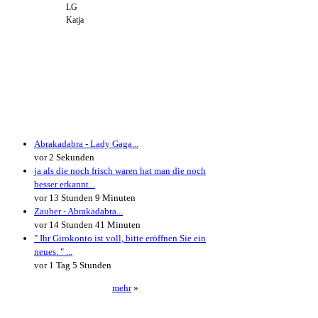
LG
Katja
Neueste Kommentare
Abrakadabra - Lady Gaga...
vor 2 Sekunden
ja als die noch frisch waren hat man die noch
besser erkannt...
vor 13 Stunden 9 Minuten
Zauber - Abrakadabra...
vor 14 Stunden 41 Minuten
" Ihr Girokonto ist voll, bitte eröffnen Sie ein
neues. " ...
vor 1 Tag 5 Stunden
mehr
»
Neueste User