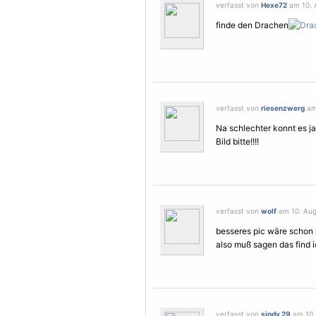
verfasst von
Hexe72
am 10. 
finde den Drachen
verfasst von
riesenzwerg
am 
Na schlechter konnt es ja 
Bild bitte!!!!
verfasst von
wolf
am 10. Aug
besseres pic wäre schon hi
also muß sagen das find i
verfasst von
sindy 29
am 10. 