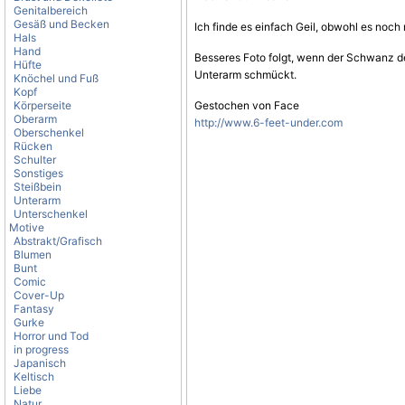
Genitalbereich
Gesäß und Becken
Ich finde es einfach Geil, obwohl es noch n
Hals
Hand
Besseres Foto folgt, wenn der Schwanz 
Hüfte
Unterarm schmückt.
Knöchel und Fuß
Kopf
Körperseite
Gestochen von Face
Oberarm
http://www.6-feet-under.com
Oberschenkel
Rücken
Schulter
Sonstiges
Steißbein
Unterarm
Unterschenkel
Motive
Abstrakt/Grafisch
Blumen
Bunt
Comic
Cover-Up
Fantasy
Gurke
Horror und Tod
in progress
Japanisch
Keltisch
Liebe
Natur