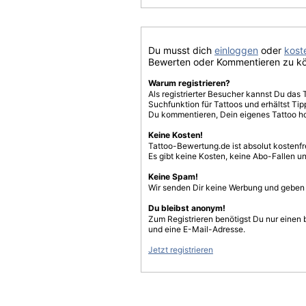
Du musst dich
einloggen
oder
koste
Bewerten oder Kommentieren zu k
Warum registrieren?
Als registrierter Besucher kannst Du das 
Suchfunktion für Tattoos und erhältst T
Du kommentieren, Dein eigenes Tattoo h
Keine Kosten!
Tattoo-Bewertung.de ist absolut kostenf
Es gibt keine Kosten, keine Abo-Fallen u
Keine Spam!
Wir senden Dir keine Werbung und geben D
Du bleibst anonym!
Zum Registrieren benötigst Du nur einen
und eine E-Mail-Adresse.
Jetzt registrieren