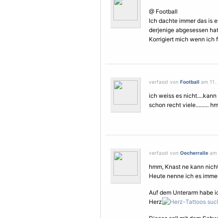
@ Football
Ich dachte immer das is e
derjenige abgesessen hat
Korrigiert mich wenn ich f
verfasst von
Football
am 11. 
ich weiss es nicht....kann
schon recht viele......... 
verfasst von
Oecherralle
am 
hmm, Knast ne kann nicht
Heute nenne ich es imme
Auf dem Unterarm habe i
Herz