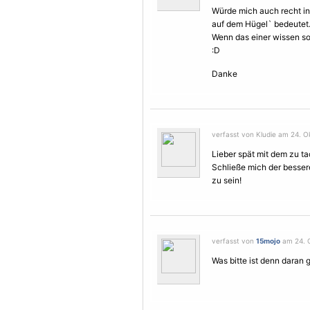
Würde mich auch recht in
auf dem Hügel` bedeutet
Wenn das einer wissen so
:D
Danke
verfasst von Kludie am 24. O
Lieber spät mit dem zu ta
Schließe mich der bessere
zu sein!
verfasst von
15mojo
am 24. O
Was bitte ist denn daran 