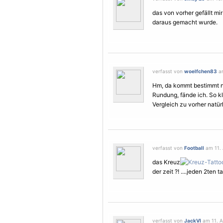
das von vorher gefällt mi
daraus gemacht wurde.
verfasst von
woelfchen83
am
Hm, da kommt bestimmt no
Rundung, fände ich. So kl
Vergleich zu vorher natür
verfasst von
Football
am 11. 
das Kreuz
der zeit ?! ....jeden 2te
verfasst von
JackVI
am 11. A