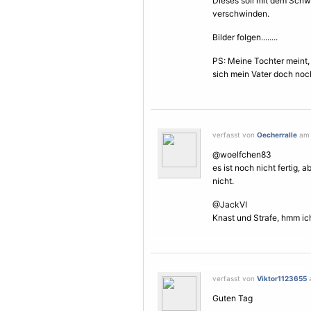
Dieses soll mit dem Sch
verschwinden.
Bilder folgen........
PS: Meine Tochter meint, 
sich mein Vater doch no
verfasst von
Oecherralle
am 
@woelfchen83
es ist noch nicht fertig,
nicht.
@JackVI
Knast und Strafe, hmm ic
verfasst von
Viktor1123655
a
Guten Tag