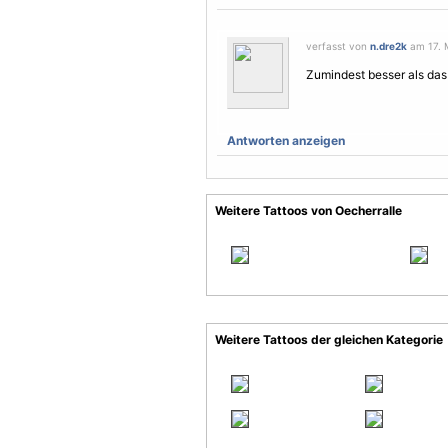
verfasst von
n.dre2k
am 17. M
Zumindest besser als das 
Antworten anzeigen
Weitere Tattoos von Oecherralle
Weitere Tattoos der gleichen Kategorie