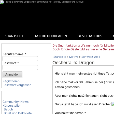
Tattoo-Bewertung für Tattoos, Vorlagen und Motive
STARTSEITE
TATTOO HOCHLADEN
BESTE TATTOOS
Die Suchfunktion gibt's nur noch für Mitglie
Benutzeranmeldung
Doch für die Gäste gibt es hier eine
Seite m
Benutzername:
*
Startseite
»
Motive
»
Schwarz-Weiß
: Dragon
Oecherralle
Passwort:
*
Hier sieht man mein erstes richtiges Tatto
Registrieren
Ich habe mal vor 30 Jahren selber (ihr w
Passwort vergessen
Tattoo gestochen.
Tattoo-Kategorien
Aber man siehts natürlich auch, sieht aus 
Community-News
Nunja jetzt habe ich mir diesen Drachen
Körperstellen
Bauch
Was haltet ihr davon ?
Brust und Dekolleté