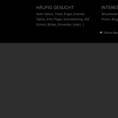
HÄUFIG GESUCHT
INTERE
Stern Tattoo
,
Tribal
,
Engel
,
Drachen
Wissenswert
Tattoo
,
Elfe
,
Flügel
,
Schmetterling
,
Old
Forum
,
Blog
School
,
Blüten
,
Schwalbe
,
[mehr...]
♥
Tattoo-Be