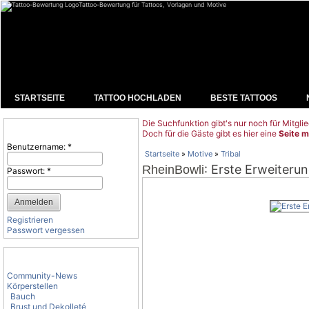
Tattoo-Bewertung für Tattoos, Vorlagen und Motive
STARTSEITE
TATTOO HOCHLADEN
BESTE TATTOOS
Die Suchfunktion gibt's nur noch für Mitglie
Benutzeranmeldung
Doch für die Gäste gibt es hier eine
Seite m
Benutzername:
*
Startseite
»
Motive
»
Tribal
: Erste Erweiter
RheinBowli
Passwort:
*
Registrieren
Passwort vergessen
Tattoo-Kategorien
Community-News
Körperstellen
Bauch
Brust und Dekolleté