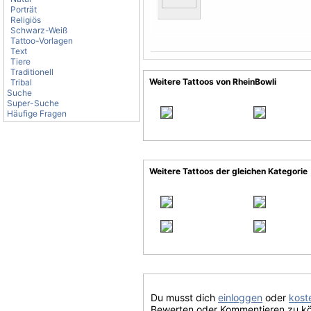
Porträt
Religiös
Schwarz-Weiß
Tattoo-Vorlagen
Text
Tiere
Traditionell
Weitere Tattoos von RheinBowli
Tribal
Suche
Super-Suche
Häufige Fragen
Weitere Tattoos der gleichen Kategorie
Du musst dich
einloggen
oder
koste
Bewerten oder Kommentieren zu k