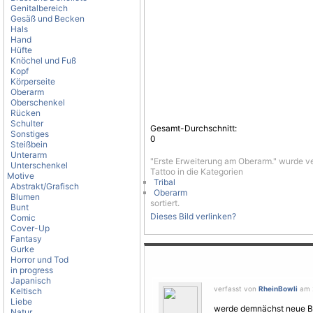
Genitalbereich
Gesäß und Becken
Hals
Hand
Hüfte
Knöchel und Fuß
Kopf
Körperseite
Oberarm
Oberschenkel
Rücken
Schulter
Gesamt-Durchschnitt:
Sonstiges
0
Steißbein
Unterarm
"Erste Erweiterung am Oberarm." wurde v
Unterschenkel
Tattoo in die Kategorien
Motive
Tribal
Abstrakt/Grafisch
Oberarm
Blumen
sortiert.
Bunt
Dieses Bild verlinken?
Comic
Cover-Up
Fantasy
Gurke
Horror und Tod
in progress
Japanisch
verfasst von
RheinBowli
am 2
Keltisch
Liebe
werde demnächst neue Bi
Natur