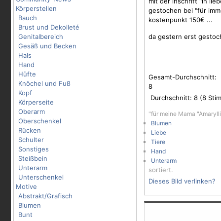
mit der inschrift "in lieb
Körperstellen
gestochen bei "für immer
Bauch
kostenpunkt 150€ ...
Brust und Dekolleté
Genitalbereich
da gestern erst gestoch
Gesäß und Becken
Hals
Hand
Hüfte
Gesamt-Durchschnitt:
Knöchel und Fuß
8
Kopf
Durchschnitt:
8
(
8
Stim
Körperseite
Oberarm
"für meine Mama "Amarylli
Oberschenkel
Blumen
Rücken
Liebe
Schulter
Tiere
Sonstiges
Hand
Steißbein
Unterarm
Unterarm
sortiert.
Unterschenkel
Dieses Bild verlinken?
Motive
Abstrakt/Grafisch
Blumen
Bunt