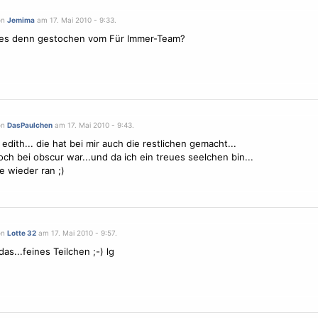
on
Jemima
am 17. Mai 2010 - 9:33.
 es denn gestochen vom Für Immer-Team?
on
DasPaulchen
am 17. Mai 2010 - 9:43.
 edith... die hat bei mir auch die restlichen gemacht...
noch bei obscur war...und da ich ein treues seelchen bin...
e wieder ran ;)
on
Lotte 32
am 17. Mai 2010 - 9:57.
as...feines Teilchen ;-) lg