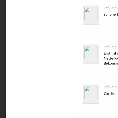
verfasst v
schöne 
verfasst v
Erstmal m
Nette Id
Bekommst
verfasst v
Das tut 