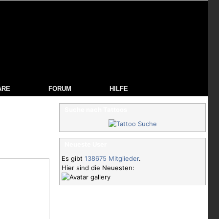
ARE
FORUM
HILFE
Suche nach Tattoos
Neueste User
Es gibt
138675 Mitglieder
.
Hier sind die Neuesten: