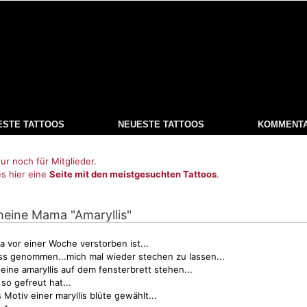
ESTE TATTOOS
NEUESTE TATTOOS
KOMMENT
ur noch für Mitglieder.
es hier eine
Seite mit den meistgesuchten Tattoos
.
 meine Mama "Amaryllis"
 vor einer Woche verstorben ist...
ss genommen...mich mal wieder stechen zu lassen...
 eine amaryllis auf dem fensterbrett stehen...
so gefreut hat...
s
Motiv
einer maryllis blüte gewählt...