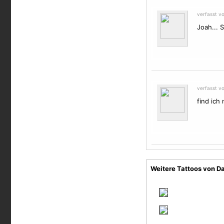
verfasst v
Joah... S
verfasst v
find ich
Weitere Tattoos von D