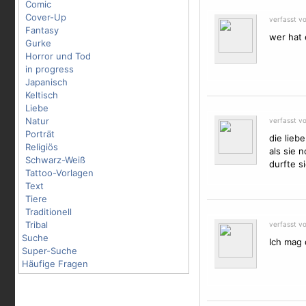
Comic
Cover-Up
verfasst v
Fantasy
wer hat
Gurke
Horror und Tod
in progress
Japanisch
Keltisch
Liebe
Natur
verfasst v
Porträt
die liebe
Religiös
als sie 
Schwarz-Weiß
durfte si
Tattoo-Vorlagen
Text
Tiere
Traditionell
Tribal
verfasst v
Suche
Ich mag d
Super-Suche
Häufige Fragen