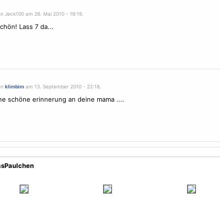
on Jeck100 am 26. Mai 2010 - 19:19.
chön! Lass 7 da...
on
klimbim
am 13. September 2010 - 22:18.
 ne schöne erinnerung an deine mama ....
asPaulchen