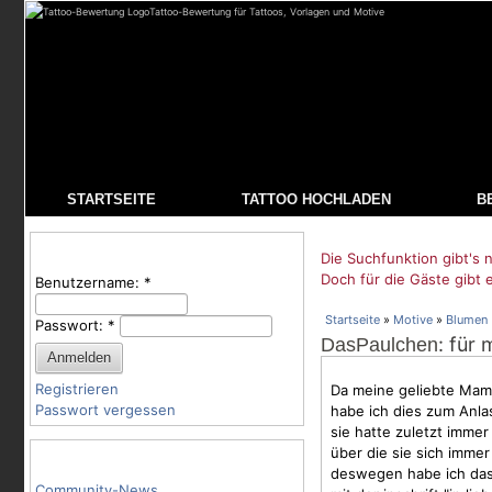
Tattoo-Bewertung für Tattoos, Vorlagen und Motive
STARTSEITE
TATTOO HOCHLADEN
B
Benutzeranmeldung
Die Suchfunktion gibt's n
Doch für die Gäste gibt 
Benutzername:
*
Startseite
»
Motive
»
Blumen
Passwort:
*
: für
DasPaulchen
Registrieren
Da meine geliebte Mama
Passwort vergessen
habe ich dies zum Anla
sie hatte zuletzt immer
über die sie sich immer 
Tattoo-Kategorien
deswegen habe ich da
Community-News