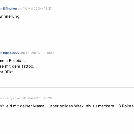
on
Elfinchen
am 17. Mai 2010 - 12:37.
Erinnerung!
on
tupac2009
am 17. Mai 2010 - 18:58.
ein Beileid...
ee mit dem Tattoo...
 9Pkt...
on cherry25 am 18. Mai 2010 - 20:29.
mir leid mit deiner Mama.... aber solides Werk, nix zu meckern - 8 Points