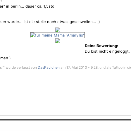
e"
" in berlin... dauer ca. 1,5std.
en wurde... ist die stelle noch etwas geschwollen... ;)
Deine Bewertung:
Du bist nicht eingeloggt.
men )
s"" wurde verfasst von
DasPaulchen
am 17. Mai 2010 - 9:28. und als Tattoo in d