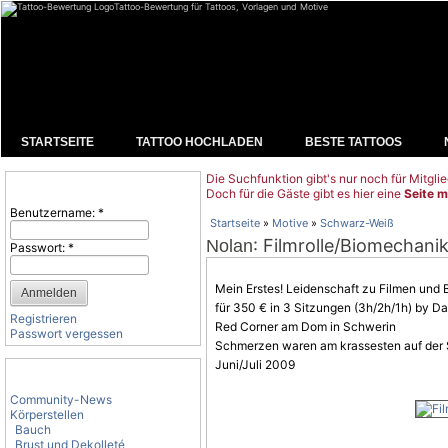
Tattoo-Bewertung für Tattoos, Vorlagen und Motive
STARTSEITE
TATTOO HOCHLADEN
BESTE TATTOOS
Die Suchfunktion gibt's nur noch für Mitglie
Benutzeranmeldung
Doch für die Gäste gibt es hier eine
Seite m
Benutzername:
*
Startseite
»
Motive
»
Schwarz-Weiß
: Filmrolle/Biomechani
Nolan
Passwort:
*
Mein Erstes! Leidenschaft zu Filmen und
für 350 € in 3 Sitzungen (3h/2h/1h) by Da
Registrieren
Red Corner am Dom in Schwerin
Passwort vergessen
Schmerzen waren am krassesten auf der S
Juni/Juli 2009
Tattoo-Kategorien
Community-News
Körperstellen
Bauch
Brust und Dekolleté