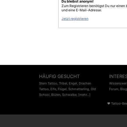
Du bleibst anonym!
Zum Registrieren benötigst Du nur einen
und eine E-Mail-Adresse.
Jetzt registrieren
HÄUFIG GESUCHT
INTERE
Stern Tattoo
,
Tribal
,
Engel
,
Drachen
Wissenswert
Tattoo
,
Elfe
,
Flügel
,
Schmetterling
,
Old
Forum
,
Blog
School
,
Blüten
,
Schwalbe
,
[mehr...]
♥
Tattoo-Be