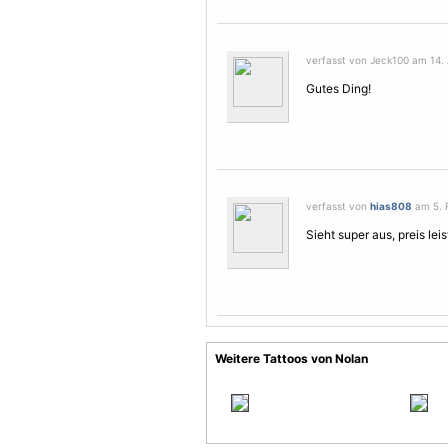
verfasst von Jeck100 am 14. 
Gutes Ding!
verfasst von
hias808
am 5. F
Sieht super aus, preis lei
Weitere Tattoos von Nolan