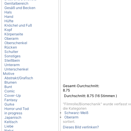
Genitalbereich
Gesäß und Becken
Hals
Hand
Hüfte
Knöchel und Fuß
Kopf
Körperseite
Oberarm
Oberschenkel
Rücken
Schulter
Sonstiges
Steißbein
Unterarm
Unterschenkel
Motive
Abstrakt/Grafisch
Blumen
Gesamt-Durchschnitt:
Bunt
8.75
Comic
Cover-Up
Durchschnitt:
8.75
(
16
Stimmen )
Fantasy
"Filmrolle/Biomechanik" wurde verfasst 
Gurke
die Kategorien
Horror und Tod
Schwarz-Weiß
in progress
Oberarm
Japanisch
sortiert.
Keltisch
Liebe
Dieses Bild verlinken?
Natur