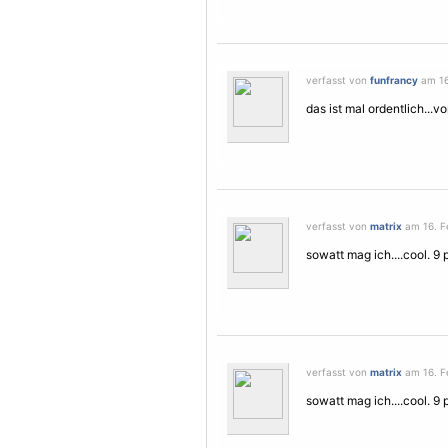
verfasst von
funfrancy
am 16
das ist mal ordentlich...v
verfasst von
matrix
am 16. Fe
sowatt mag ich....cool. 9 
verfasst von
matrix
am 16. Fe
sowatt mag ich....cool. 9 