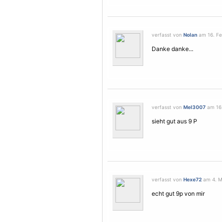
verfasst von
Nolan
am 16. Fe
Danke danke...
verfasst von
Mel3007
am 16.
sieht gut aus 9 P
verfasst von
Hexe72
am 4. Mä
echt gut 9p von mir