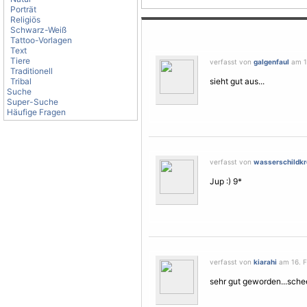
Porträt
Religiös
Schwarz-Weiß
Tattoo-Vorlagen
Text
Tiere
verfasst von
galgenfaul
am 16
Traditionell
Tribal
sieht gut aus...
Suche
Super-Suche
Häufige Fragen
verfasst von
wasserschildkr
Jup :) 9*
verfasst von
kiarahi
am 16. F
sehr gut geworden...schee