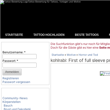
Tattoo-Bewertung für Tattoos, Vorlagen und Motive
STARTSEITE
TATTOO HOCHLADEN
BESTE TATTOOS
Die Suchfunktion gibt's nur noch für Mitglie
Benutzeranmeldung
Doch für die Gäste gibt es hier eine
Seite m
Benutzername:
*
Startseite
»
Motive
»
Horror und Tod
: First of full sleeve 
kohlrabi
Passwort:
*
Registrieren
Passwort vergessen
Tattoo-Kategorien
Community-News
Körperstellen
Bauch
Brust und Dekolleté