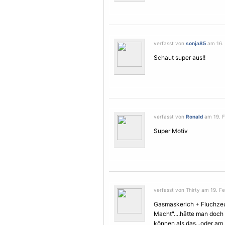
verfasst von
sonja85
am 16. 
Schaut super aus!!
verfasst von
Ronald
am 19. F
Super Motiv
verfasst von Thirty am 19. Fe
Gasmaskerich + Fluchzeu
Macht"....hätte man doch 
können als das...oder am 