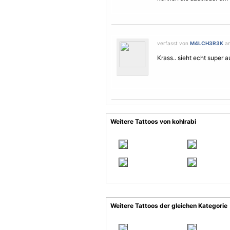
verfasst von
M4LCH3R3K
am
Krass.. sieht echt super au
Weitere Tattoos von kohlrabi
Weitere Tattoos der gleichen Kategorie