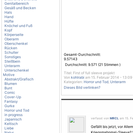
Genitalbereich
Gesäß und Becken
Hals
Hand
Hüfte
Knöchel und Fuß
Kopf
Körperseite
Oberarm
Oberschenkel
Rücken
Schulter
Gesamt-Durchschnitt:
Sonstiges
9.57143
Steißbein
Durchschnitt:
9.571
(
21
Stimmen )
Unterarm
Unterschenkel
Titel: First of full sleeve projekt
Motive
Von
kohlrabi
am 15. Februar 2014 - 13:09
Abstrakt/Grafisch
Kategorien:
Horror und Tod
,
Unterarm
Blumen
Dieses Bild verlinken?
Bunt
Comic
Cover-Up
Fantasy
Gurke
Horror und Tod
in progress
verfasst von
MRCL
am 15. Fe
Japanisch
Keltisch
Gefällt bis jetzt, vor Alle
Liebe
Kriegsmahnmal-Sleeve? W
Natur