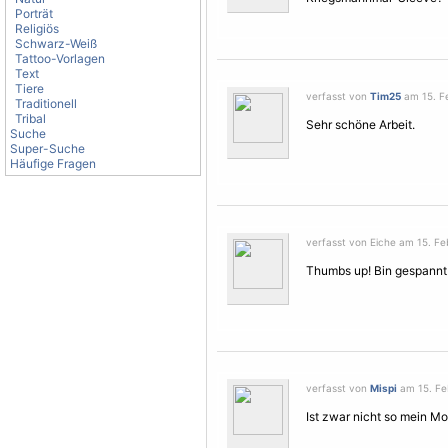
Porträt
Religiös
Schwarz-Weiß
Tattoo-Vorlagen
Text
Tiere
verfasst von
Tim25
am 15. Fe
Traditionell
Tribal
Sehr schöne Arbeit.
Suche
Super-Suche
Häufige Fragen
verfasst von Eiche am 15. Fe
Thumbs up! Bin gespannt w
verfasst von
Mispi
am 15. Feb
Ist zwar nicht so mein Mot