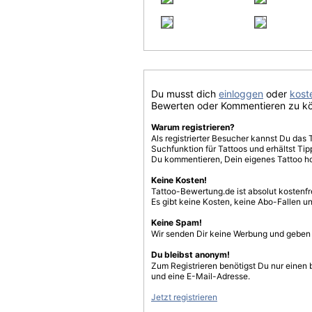
Du musst dich
einloggen
oder
koste
Bewerten oder Kommentieren zu k
Warum registrieren?
Als registrierter Besucher kannst Du das 
Suchfunktion für Tattoos und erhältst T
Du kommentieren, Dein eigenes Tattoo h
Keine Kosten!
Tattoo-Bewertung.de ist absolut kostenf
Es gibt keine Kosten, keine Abo-Fallen u
Keine Spam!
Wir senden Dir keine Werbung und geben D
Du bleibst anonym!
Zum Registrieren benötigst Du nur einen
und eine E-Mail-Adresse.
Jetzt registrieren