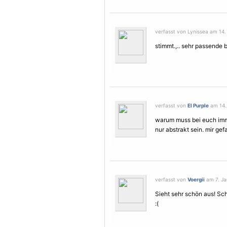
verfasst von Lynissea am 14.
stimmt.,.. sehr passende 
verfasst von
El Purple
am 14.
warum muss bei euch imm
nur abstrakt sein. mir gef
verfasst von
Voergii
am 7. Ja
Sieht sehr schön aus! Sc
:(