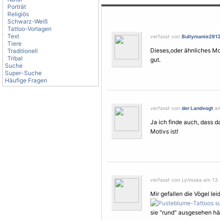
Porträt
Religiös
Schwarz-Weiß
Tattoo-Vorlagen
Text
verfasst von
Bullymanie291
Tiere
Dieses,oder ähnliches
Mo
Traditionell
Tribal
gut.
Suche
Super-Suche
Häufige Fragen
verfasst von
der Landvogt
am
Ja ich finde auch, dass d
Motivs ist!
verfasst von Lynissea am 13.
Mir gefallen die
Vögel
lei
sie "rund" ausgesehen hätt