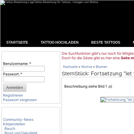
Tattoo-Bewertung für Tattoos, Vorlagen und Motive
STARTSEITE
TATTOO HOCHLADEN
BESTE TATTOOS
Die Suchfunktion gibt's nur noch für Mitglie
Benutzeranmeldung
Doch für die Gäste gibt es hier eine
Seite m
Benutzername:
*
Startseite
»
Motive
»
Blumen
: Fortsetzung "let
SternStück
Passwort:
*
Beschreibung siehe Bild 1 ;o)
Registrieren
Passwort vergessen
Tattoo-Kategorien
Community-News
Körperstellen
Bauch
Brust und Dekolleté