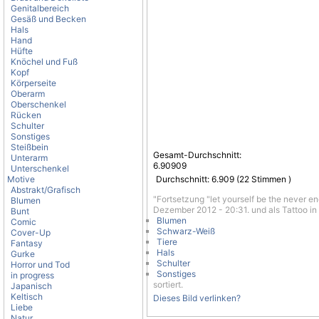
Genitalbereich
Gesäß und Becken
Hals
Hand
Hüfte
Knöchel und Fuß
Kopf
Körperseite
Oberarm
Oberschenkel
Rücken
Schulter
Sonstiges
Steißbein
Gesamt-Durchschnitt:
Unterarm
6.90909
Unterschenkel
Motive
Durchschnitt:
6.909
(
22
Stimmen )
Abstrakt/Grafisch
"Fortsetzung "let yourself be the never e
Blumen
Dezember 2012 - 20:31. und als Tattoo in
Bunt
Blumen
Comic
Schwarz-Weiß
Cover-Up
Tiere
Fantasy
Hals
Gurke
Schulter
Horror und Tod
Sonstiges
in progress
sortiert.
Japanisch
Keltisch
Dieses Bild verlinken?
Liebe
Natur