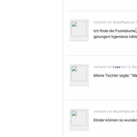
verfasst von MopsiPopsi am 
Ich finde die Pusteblume
gelungen! Irgendwie hät
verfasst von
Laya
am 13. Dez
Meine Tochter sagte: "Wa
verfasst von MopsiPopsi am 
KInder können so wunderb