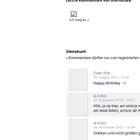
Letzte Kommentare von SternStück
Ich mag es ;)
Gästebuch
» Kommentare dürfen nur von registrierte
Dark-Puh
26. August 2013 - 13:45
Happy Birthday :-)
la kritzi
27. November 2012 - 14:52
Hihi, ja na klar, wir sind j
ein bissl füllen, schick di
la kritzi
26. November 2012 - 16:56
Stalken und nicht grüßen ge