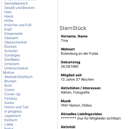
Genitalbereich
Gesäß und Becken
Hals
Hand
Hüfte
Knöchel und Fuß
SternStück
Kopf
Körperseite
Vorname, Name
Oberarm
Tina
Oberschenkel
Rücken
Wohnort
Schulter
Rotenburg an der Fulda
Sonstiges
Steißbein
Geburtstag
Unterarm
26.08.1990
Unterschenkel
Motive
Mitglied seit
Abstrakt/Grafisch
13 Jahre 37 Wochen
Blumen
Bunt
Aktivitäten / Interessen
Comic
Nähen, Fotografie
Cover-Up
Fantasy
Musik
Gurke
VNV-Nation, Oldies
Horror und Tod
in progress
Aktuelles Lieblingsvideo
Japanisch
********* (nur für Mitglieder sichtbar)
Keltisch
Liebe
Aktivität
Natur