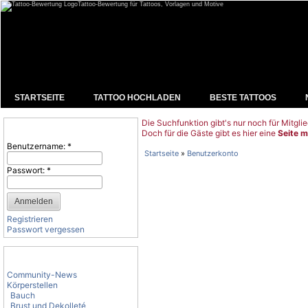
Tattoo-Bewertung für Tattoos, Vorlagen und Motive
STARTSEITE
TATTOO HOCHLADEN
BESTE TATTOOS
Die Suchfunktion gibt's nur noch für Mitglie
Benutzeranmeldung
Doch für die Gäste gibt es hier eine
Seite m
Benutzername:
*
Startseite
»
Benutzerkonto
Passwort:
*
Registrieren
Passwort vergessen
Tattoo-Kategorien
Community-News
Körperstellen
Bauch
Brust und Dekolleté