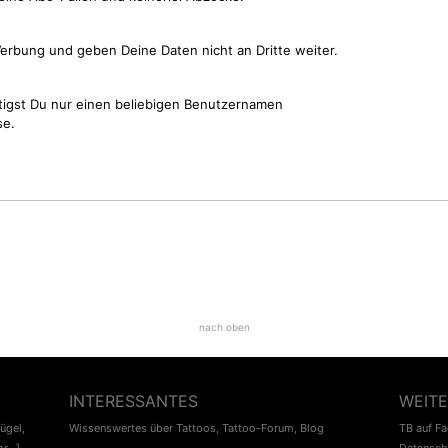
erbung und geben Deine Daten nicht an Dritte weiter.
tigst Du nur einen beliebigen Benutzernamen
se.
nach oben
INTERESSANTES
WEITE
lügel
,
Wissenswertes über Tattoos
,
Tattoo-Forum
,
Blog
TB auf F