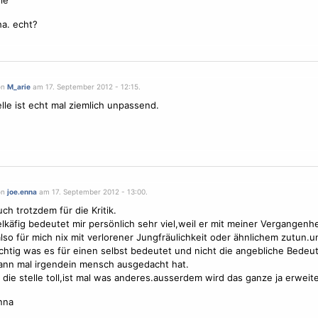
ie
a. echt?
on
M_arie
am 17. September 2012 - 12:15.
elle ist echt mal ziemlich unpassend.
on
joe.enna
am 17. September 2012 - 13:00.
ch trotzdem für die Kritik.
l
käfig bedeutet mir persönlich sehr viel,weil er mit meiner Vergangenhe
also für mich nix mit verlorener Jungfräulichkeit oder ähnlichem zutun.
ichtig was es für einen selbst bedeutet und nicht die angebliche Bedeu
nn mal irgendein mensch ausgedacht hat.
e die stelle toll,ist mal was anderes.ausserdem wird das ganze ja erweite
nna