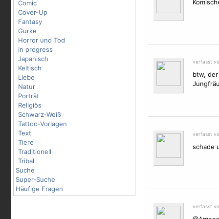
Komische
Comic
Cover-Up
Fantasy
Gurke
Horror und Tod
in progress
Japanisch
verfasst v
Keltisch
btw, der
Liebe
Jungfräul
Natur
Porträt
Religiös
Schwarz-Weiß
Tattoo-Vorlagen
Text
verfasst v
Tiere
schade u
Traditionell
Tribal
Suche
Super-Suche
Häufige Fragen
verfasst v