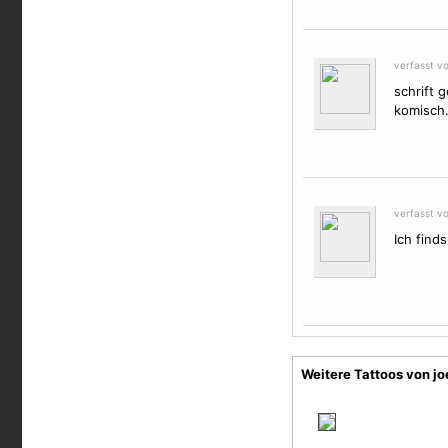
verfasst v
schrift 
komisch.
verfasst v
Ich finds
Weitere Tattoos von j