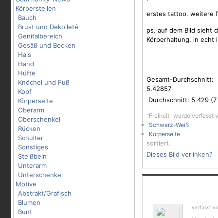
Körperstellen
erstes tattoo. weitere f
Bauch
Brust und Dekolleté
ps. auf dem Bild sieht 
Genitalbereich
Körperhaltung. in echt 
Gesäß und Becken
Hals
Hand
Hüfte
Gesamt-Durchschnitt:
Knöchel und Fuß
5.42857
Kopf
Durchschnitt:
5.429
(
7
Körperseite
Oberarm
"Freiheit" wurde verfasst
Oberschenkel
Schwarz-Weiß
Rücken
Körperseite
Schulter
sortiert.
Sonstiges
Dieses Bild verlinken?
Steißbein
Unterarm
Unterschenkel
Motive
Abstrakt/Grafisch
Blumen
verfasst v
Bunt