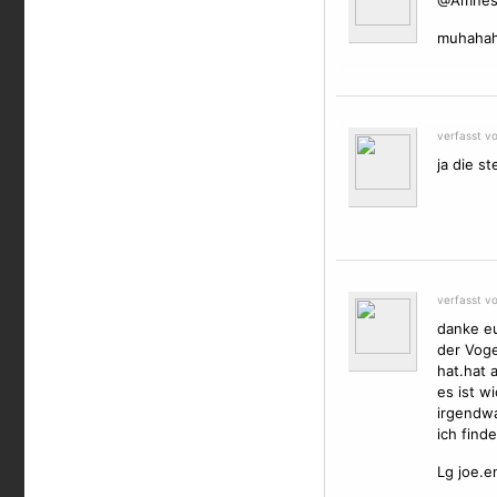
@Amnes
muhahah
verfasst v
ja die st
verfasst v
danke eu
der
Voge
hat.hat 
es ist w
irgendwa
ich find
Lg joe.e