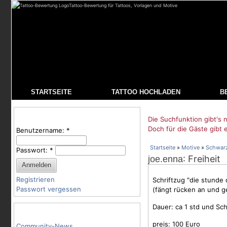
Tattoo-Bewertung für Tattoos, Vorlagen und Motive
STARTSEITE
TATTOO HOCHLADEN
B
Benutzeranmeldung
Die Suchfunktion gibt's n
Doch für die Gäste gibt 
Benutzername:
*
Startseite
»
Motive
»
Schwar
Passwort:
*
: Freiheit
joe.enna
Registrieren
Schriftzug "die stunde 
Passwort vergessen
(fängt rücken an und ge
Dauer: ca 1 std und
Sc
Tattoo-Kategorien
preis: 100 Euro
Community-News