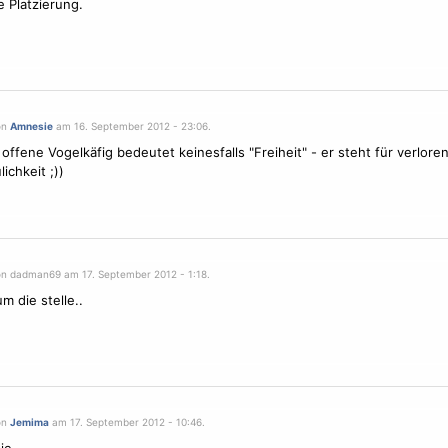
 Platzierung.
on
Amnesie
am 16. September 2012 - 23:06.
 offene
Vogel
käfig bedeutet keinesfalls "Freiheit" - er steht für verlore
ichkeit ;))
on dadman69 am 17. September 2012 - 1:18.
m die stelle..
on
Jemima
am 17. September 2012 - 10:46.