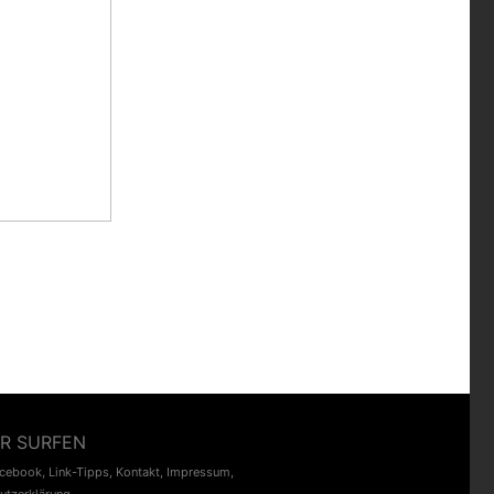
R SURFEN
acebook
,
Link-Tipps
,
Kontakt
,
Impressum
,