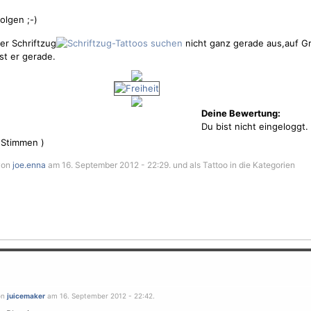
olgen ;-)
der Schriftzug
nicht ganz gerade aus,auf G
ist er gerade.
Deine Bewertung:
Du bist nicht eingeloggt.
Stimmen )
 von
joe.enna
am 16. September 2012 - 22:29. und als Tattoo in die Kategorien
on
juicemaker
am 16. September 2012 - 22:42.