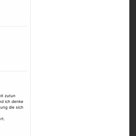
it zutun
und ich denke
tung die sich
rt.