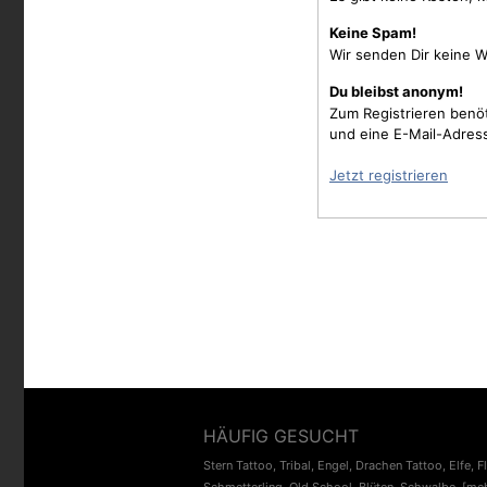
Keine Spam!
Wir senden Dir keine W
Du bleibst anonym!
Zum Registrieren benö
und eine E-Mail-Adres
Jetzt registrieren
HÄUFIG GESUCHT
Stern Tattoo
,
Tribal
,
Engel
,
Drachen Tattoo
,
Elfe
,
F