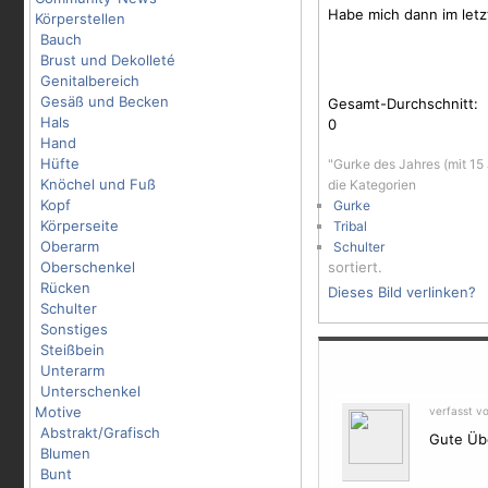
Habe mich dann im letz
Körperstellen
Bauch
Brust und Dekolleté
Genitalbereich
Gesäß und Becken
Gesamt-Durchschnitt:
Hals
0
Hand
Hüfte
"Gurke des Jahres (mit 15
Knöchel und Fuß
die Kategorien
Kopf
Gurke
Körperseite
Tribal
Oberarm
Schulter
Oberschenkel
sortiert.
Rücken
Dieses Bild verlinken?
Schulter
Sonstiges
Steißbein
Unterarm
Unterschenkel
Motive
verfasst v
Abstrakt/Grafisch
Gute Übe
Blumen
Bunt