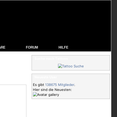
ARE
FORUM
HILFE
Suche nach Tattoos
Neueste User
Es gibt
138675 Mitglieder
.
Hier sind die Neuesten: