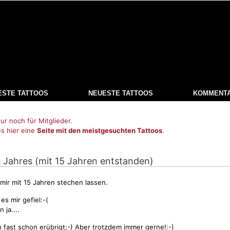
ESTE TATTOOS
NEUESTE TATTOOS
KOMMENT
ur noch für Mitglieder.
es hier eine
Seite mit den meistgesuchten Tattoos
.
s Jahres (mit 15 Jahren entstanden)
mir mit 15 Jahren stechen lassen.
s mir gefiel:-(
 ja....
fast schon erübrigt;-) Aber trotzdem immer gerne!:-)