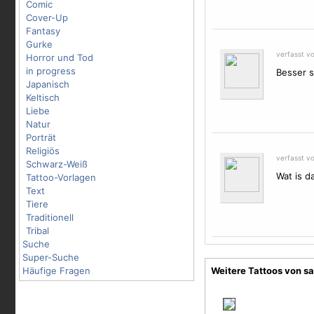
Comic
Cover-Up
Fantasy
Gurke
verfasst v
Horror und Tod
in progress
Besser sp
Japanisch
Keltisch
Liebe
Natur
Porträt
Religiös
verfasst v
Schwarz-Weiß
Wat is d
Tattoo-Vorlagen
Text
Tiere
Traditionell
Tribal
Suche
Super-Suche
Häufige Fragen
Weitere Tattoos von sa