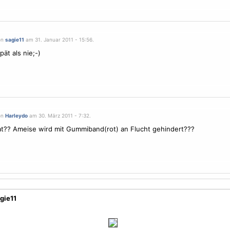
on
sagie11
am 31. Januar 2011 - 15:56.
ät als nie;-)
on
Harleydo
am 30. März 2011 - 7:32.
at?? Ameise wird mit Gummiband(rot) an Flucht gehindert???
gie11