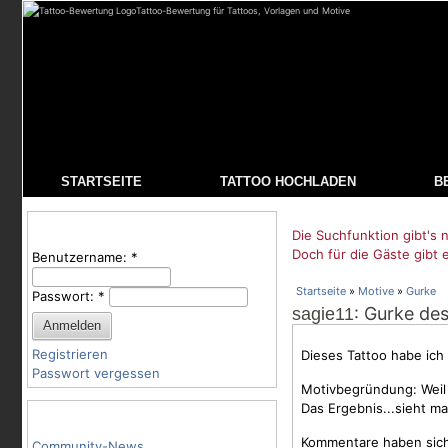
Tattoo-Bewertung für Tattoos, Vorlagen und Motive
STARTSEITE
TATTOO HOCHLADEN
B
Benutzeranmeldung
Die Suchfunktion gibt's n
Doch für die Gäste gibt 
Benutzername:
*
Startseite
»
Motive
»
Gurke
Passwort:
*
: Gurke de
sagie11
Registrieren
Dieses Tattoo habe ich 
Passwort vergessen
Motivbegründung: Weil e
Das Ergebnis...sieht man
Tattoo-Kategorien
Kommentare haben sich 
Community-News