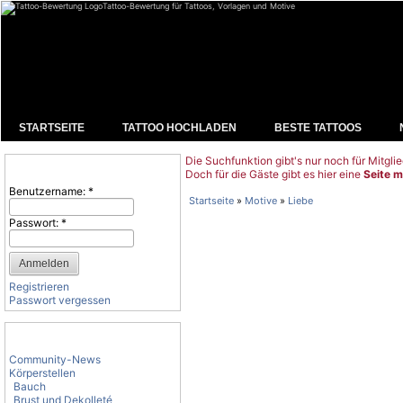
Tattoo-Bewertung für Tattoos, Vorlagen und Motive
STARTSEITE
TATTOO HOCHLADEN
BESTE TATTOOS
Die Suchfunktion gibt's nur noch für Mitglie
Benutzeranmeldung
Doch für die Gäste gibt es hier eine
Seite m
Benutzername:
*
Startseite
»
Motive
»
Liebe
Passwort:
*
Registrieren
Passwort vergessen
Tattoo-Kategorien
Community-News
Körperstellen
Bauch
Brust und Dekolleté