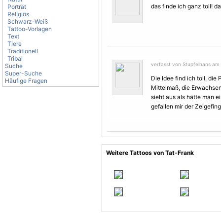
das finde ich ganz toll! d
Porträt
Religiös
Schwarz-Weiß
Tattoo-Vorlagen
Text
Tiere
Traditionell
Tribal
verfasst von Stupfelhans am 
Suche
Super-Suche
Die Idee find ich toll, d
Häufige Fragen
Mittelmaß, die Erwachse
sieht aus als hätte man 
gefallen mir der Zeigefin
Weitere Tattoos von Tat-Frank