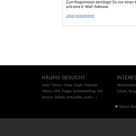
Zum Registrieren benötigst Du nur einen
und eine E-Mail-Adresse.
Jetzt registrieren
HÄUFIG GESUCHT
INTERE
Stern Tattoo
,
Tribal
,
Engel
,
Drachen
Wissenswert
Tattoo
,
Elfe
,
Flügel
,
Schmetterling
,
Old
Forum
,
Blog
School
,
Blüten
,
Schwalbe
,
[mehr...]
♥
Tattoo-Be