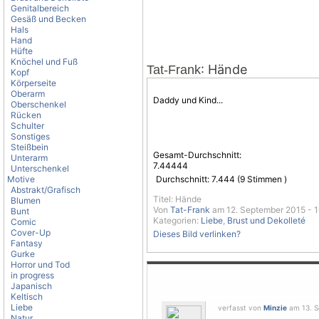
Genitalbereich
Gesäß und Becken
Hals
Hand
Hüfte
Knöchel und Fuß
: Hände
Tat-Frank
Kopf
Körperseite
Oberarm
Daddy und Kind...
Oberschenkel
Rücken
Schulter
Sonstiges
Steißbein
Gesamt-Durchschnitt:
Unterarm
7.44444
Unterschenkel
Motive
Durchschnitt:
7.444
(
9
Stimmen )
Abstrakt/Grafisch
Titel: Hände
Blumen
Von
Tat-Frank
am 12. September 2015 - 1
Bunt
Kategorien:
Liebe
,
Brust und Dekolleté
Comic
Cover-Up
Dieses Bild verlinken?
Fantasy
Gurke
Horror und Tod
in progress
Japanisch
Keltisch
Liebe
verfasst von
Minzie
am 13. S
Natur