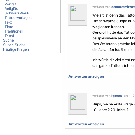
Porträt
verfasst von
dontcommitvom
Religiös
Schwarz-Weiß
Wie alt ist denn das Tatt
Tattoo-Vorlagen
Die schwarze Suppe außen
Text
Tiere
weglassen können.
Traditionell
Generell hätte das Tattoo
Tribal
beispielsweise an den Hö
Suche
Des Weiteren verstehe ic
Super-Suche
Häufige Fragen
ein Ausläufer ist. Symmet
Ich würde dir vielleicht 
das ganze Tattoo sieht un
Antworten anzeigen
verfasst von
Ignotus
am 4. S
Hups, meine erste Frage w
10 Jahre ? 20 Jahre ?
Antworten anzeigen