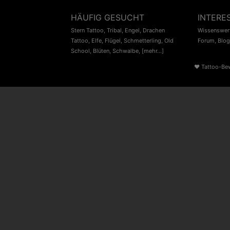
HÄUFIG GESUCHT
INTERE
Stern Tattoo
,
Tribal
,
Engel
,
Drachen
Wissenswert
Tattoo
,
Elfe
,
Flügel
,
Schmetterling
,
Old
Forum
,
Blog
School
,
Blüten
,
Schwalbe
,
[mehr...]
♥
Tattoo-Be