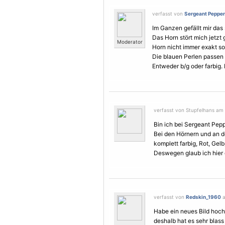
verfasst von
Sergeant Pepper
Im Ganzen gefällt mir das s
Das Horn stört mich jetzt 
Moderator
Horn nicht immer exakt so
Die blauen Perlen passen 
Entweder b/g oder farbig. 
verfasst von Stupfelhans am 
Bin ich bei Sergeant Pepp
Bei den Hörnern und an 
komplett farbig, Rot, Gelb
Deswegen glaub ich hier d
verfasst von
Redskin_1960
a
Habe ein neues Bild hoch
deshalb hat es sehr blas