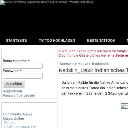
Tattoo-Bewertung für Tattoos, Vorlagen und Motive
STARTSEITE
TATTOO HOCHLADEN
BESTE TATTOOS
Die Suchfunktion gibt's nur noch für Mitglie
Benutzeranmeldung
Doch für die Gäste gibt es hier eine
Seite m
Benutzername:
*
Startseite
»
Motive
»
Traditionell
: Indianisches
Redskin_1960
Passwort:
*
Da ich ein Faible für die Native American
dass mein erstes Tattoo ein indianisches
Registrieren
der Pekkerei in Saalfelden. 2 Sitzungen 
Passwort vergessen
Tattoo-Kategorien
Community-News
Körperstellen
Bauch
Brust und Dekolleté