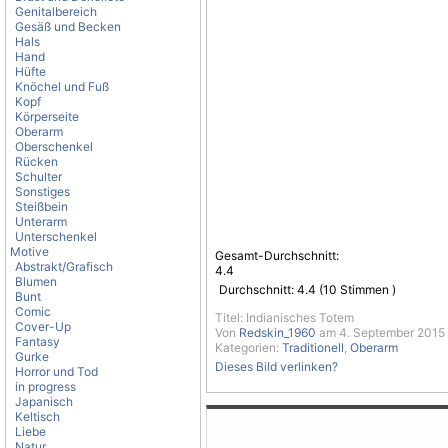
Genitalbereich
Gesäß und Becken
Hals
Hand
Hüfte
Knöchel und Fuß
Kopf
Körperseite
Oberarm
Oberschenkel
Rücken
Schulter
Sonstiges
Steißbein
Unterarm
Unterschenkel
Motive
Gesamt-Durchschnitt:
Abstrakt/Grafisch
4.4
Blumen
Durchschnitt:
4.4
(
10
Stimmen )
Bunt
Comic
Titel: Indianisches Totem
Cover-Up
Von
Redskin_1960
am 4. September 2015 
Fantasy
Kategorien:
Traditionell
,
Oberarm
Gurke
Dieses Bild verlinken?
Horror und Tod
in progress
Japanisch
Keltisch
Liebe
Natur