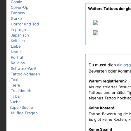
Comic
Cover-Up
Weitere Tattoos der gl
Fantasy
Gurke
Horror und Tod
in progress
Japanisch
Keltisch
Liebe
Natur
Porträt
Religiös
Du musst dich
einlog
Schwarz-Weiß
Bewerten oder Komme
Tattoo-Vorlagen
Text
Warum registrieren?
Tiere
Als registrierter Besu
Traditionell
Tattoos und erhältst 
Tribal
eigenes Tattoo hochla
Suche
Super-Suche
Keine Kosten!
Häufige Fragen
Tattoo-Bewertung.de i
Es gibt keine Kosten, 
Keine Spam!