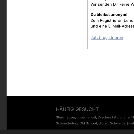
Wir senden Dir keine W
Du bleibst anonym!
Zum Registrieren benö
und eine E-Mail-Adres
Jetzt registrieren
HÄUFIG GESUCHT
Stern Tattoo
,
Tribal
,
Engel
,
Drachen Tattoo
,
Elfe
,
F
Schmetterling
,
Old School
,
Blüten
,
Schwalbe
,
[meh