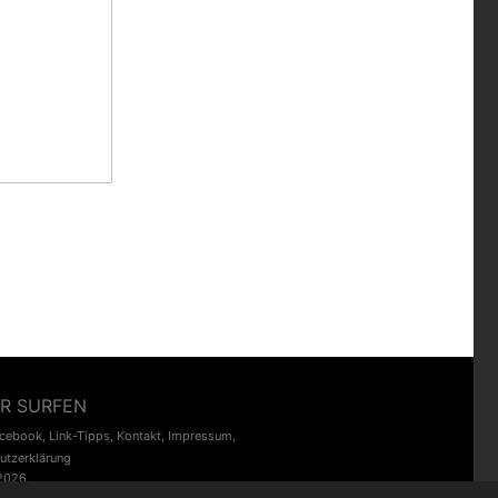
R SURFEN
acebook
,
Link-Tipps
,
Kontakt
,
Impressum
,
utzerklärung
2026.