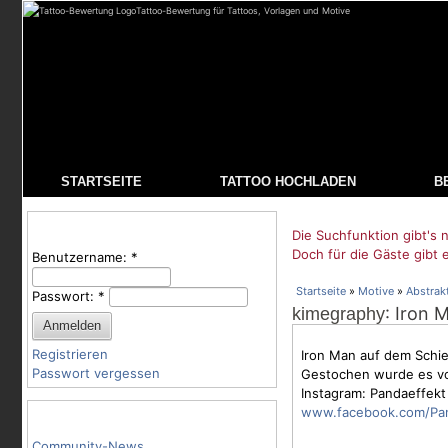
Tattoo-Bewertung für Tattoos, Vorlagen und Motive
STARTSEITE
TATTOO HOCHLADEN
B
Benutzeranmeldung
Die Suchfunktion gibt's n
Doch für die Gäste gibt 
Benutzername:
*
Startseite
»
Motive
»
Abstrak
Passwort:
*
: Iron 
kimegraphy
Registrieren
Iron Man auf dem Schie
Passwort vergessen
Gestochen wurde es von
Instagram: Pandaeffekt
www.facebook.com/Pan
Tattoo-Kategorien
Community-News