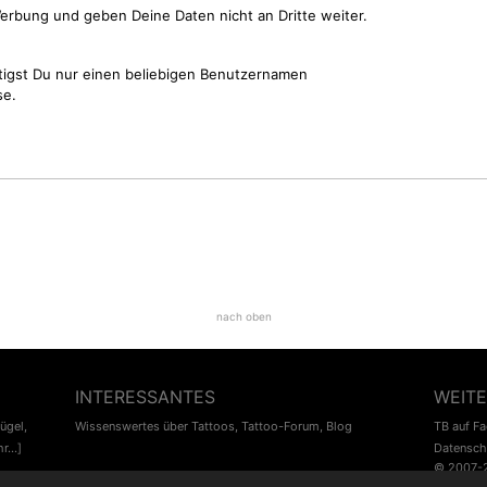
erbung und geben Deine Daten nicht an Dritte weiter.
tigst Du nur einen beliebigen Benutzernamen
se.
nach oben
INTERESSANTES
WEITE
lügel
,
Wissenswertes über Tattoos
,
Tattoo-Forum
,
Blog
TB auf F
r...]
Datensch
© 2007-