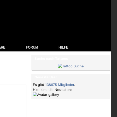
ARE
FORUM
HILFE
Suche nach Tattoos
Neueste User
Es gibt
138675 Mitglieder
.
Hier sind die Neuesten: