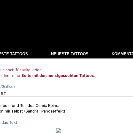
ESTE TATTOOS
NEUESTE TATTOOS
KOMMENT
ur noch für Mitglieder.
es hier eine
Seite mit den meistgesuchten Tattoos
.
t/Grafisch
Man
nbein und Teil des Comic Beins.
 mir selbst (Sandra -Pandaeffekt)
daeffekt