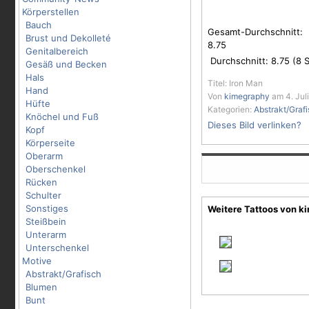
Körperstellen
Bauch
Gesamt-Durchschnitt:
Brust und Dekolleté
8.75
Genitalbereich
Durchschnitt:
8.75
(
8
S
Gesäß und Becken
Hals
Titel: Iron Man
Hand
Von
kimegraphy
am 4. Juli
Hüfte
Kategorien:
Abstrakt/Graf
Knöchel und Fuß
Dieses Bild verlinken?
Kopf
Körperseite
Oberarm
Oberschenkel
Rücken
Schulter
Sonstiges
Weitere Tattoos von k
Steißbein
Unterarm
Unterschenkel
Motive
Abstrakt/Grafisch
Blumen
Bunt