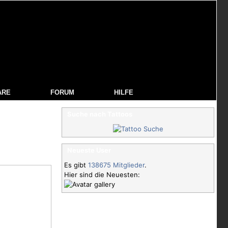
ARE
FORUM
HILFE
Suche nach Tattoos
Neueste User
Es gibt
138675 Mitglieder
.
Hier sind die Neuesten: