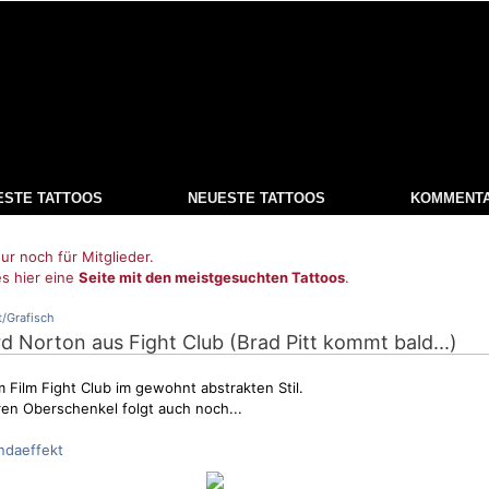
ESTE TATTOOS
NEUESTE TATTOOS
KOMMENT
ur noch für Mitglieder.
es hier eine
Seite mit den meistgesuchten Tattoos
.
t/Grafisch
d Norton aus Fight Club (Brad Pitt kommt bald...)
Film Fight Club im gewohnt abstrakten Stil.
ren Oberschenkel folgt auch noch...
daeffekt