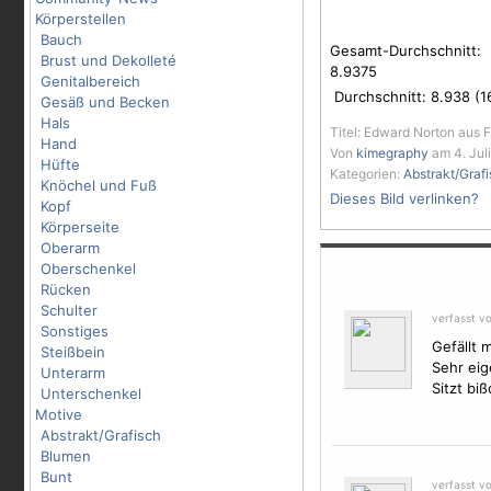
Körperstellen
Bauch
Gesamt-Durchschnitt:
Brust und Dekolleté
8.9375
Genitalbereich
Durchschnitt:
8.938
(
1
Gesäß und Becken
Hals
Titel: Edward Norton aus F
Hand
Von
kimegraphy
am 4. Juli
Hüfte
Kategorien:
Abstrakt/Graf
Knöchel und Fuß
Dieses Bild verlinken?
Kopf
Körperseite
Oberarm
Oberschenkel
Rücken
Schulter
verfasst v
Sonstiges
Gefällt m
Steißbein
Sehr eige
Unterarm
Sitzt bi
Unterschenkel
Motive
Abstrakt/Grafisch
Blumen
Bunt
verfasst v