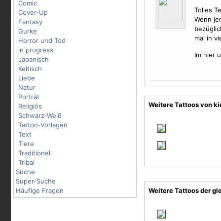
Comic
Tolles T
Cover-Up
Wenn je
Fantasy
bezüglic
Gurke
mal in v
Horror und Tod
in progress
Im hier 
Japanisch
Keltisch
Liebe
Natur
Porträt
Weitere Tattoos von k
Religiös
Schwarz-Weiß
Tattoo-Vorlagen
Text
Tiere
Traditionell
Tribal
Suche
Super-Suche
Häufige Fragen
Weitere Tattoos der gl