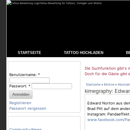
Tattoo-Bewertung für Tattoos, Vorlagen und Motive
STARTSEITE
TATTOO HOCHLADEN
B
Benutzeranmeldung
Die Suchfunktion gibt's n
Doch für die Gäste gibt 
Benutzername:
*
Startseite
»
Motive
»
Abstrak
Passwort:
*
: Edwar
kimegraphy
Registrieren
Edward Norton aus dem 
Passwort vergessen
Brad Pitt auf dem ande
Instagram: Pandaeffekt
www.facebook.com/Pan
Tattoo-Kategorien
Community-News