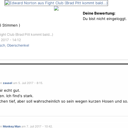
Deine Bewertung:
Du bist nicht eingeloggt.
6
Stimmen )
ight Club (Brad Pitt kommt bald...)
 2017 - 14:12
isch
,
Oberschenkel
on
zausel
am 5. Juli 2017 - 8:15.
ir echt gut.
n. Ich find's stark.
ßchen tief, aber soll wahrscheinlich so sein wegen kurzen Hosen und so
on
Monkey Man
am 7. Juli 2017 - 10:42.