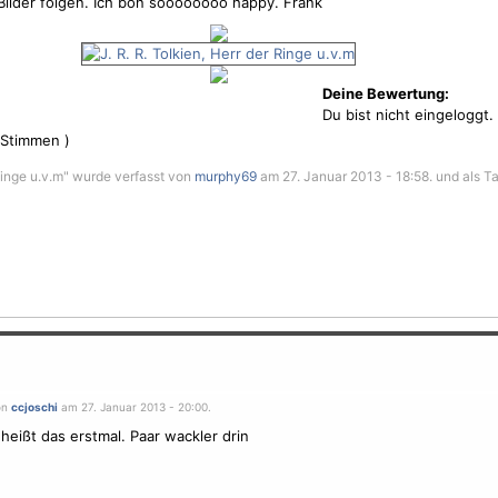
Bilder folgen. Ich bon soooooooo happy. Frank
Deine Bewertung:
Du bist nicht eingeloggt.
Stimmen )
r Ringe u.v.m" wurde verfasst von
murphy69
am 27. Januar 2013 - 18:58. und als Ta
on
ccjoschi
am 27. Januar 2013 - 20:00.
eißt das erstmal. Paar wackler drin