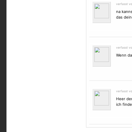
verfasst v
na kanns
das dein
verfasst v
Wenn dan
verfasst v
Heer der
ich finde