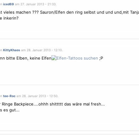
on
iced69
am 27. Januar 2013 - 21:33.
t vieles machen ??? Sauron/Elfen den ring selbst und und und,mit Tanja
e inkerin?
on
KittyKhaos
am 28. Januar 2013 - 12:10.
n bitte Elben, keine Elfen
;P
on
tee-Roc
am 28. Januar 2013 - 12:50.
 Ringe Backpiece....ohhh shittttt das wäre mal fresh...
s es gut...