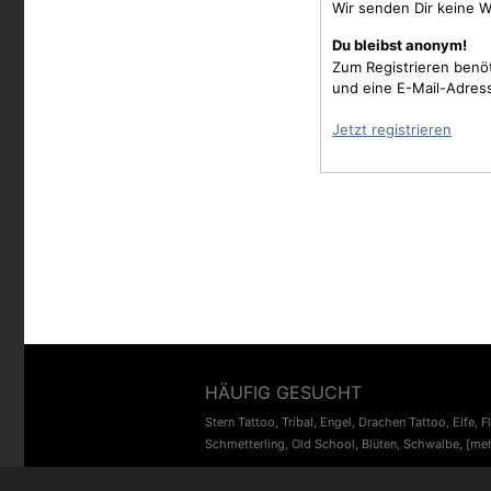
Wir senden Dir keine W
Du bleibst anonym!
Zum Registrieren benö
und eine E-Mail-Adres
Jetzt registrieren
HÄUFIG GESUCHT
Stern Tattoo
,
Tribal
,
Engel
,
Drachen Tattoo
,
Elfe
,
F
Schmetterling
,
Old School
,
Blüten
,
Schwalbe
,
[meh