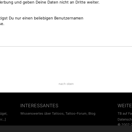
erbung und geben Deine Daten nicht an Dritte weiter.
tigst Du nur einen beliebigen Benutzernamen
se.
nach oben
INTERESSANTES
WEITE
lügel
,
Wissenswertes über Tattoos
,
Tattoo-Forum
,
Blog
TB auf F
r...]
Datensch
© 2007-