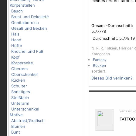
meines ersten Tatoos. 
Körperstellen
Bauch
Brust und Dekolleté
Genitalbereich
Gesamt-Durchschnitt:
Gesäß und Becken
5.77778
Hals
Durchschnitt:
5.778
(
9
Hand
Hüfte
"J. R. R. Tolkien, Herr de
Knöchel und Fuß
Kategorien
Kopf
Fantasy
Körperseite
Rücken
Oberarm
sortiert.
Oberschenkel
Dieses Bild verlinken?
Rücken
Schulter
Sonstiges
Steißbein
Unterarm
Unterschenkel
verfasst v
Motive
TATTOO h
Abstrakt/Grafisch
Blumen
Bunt