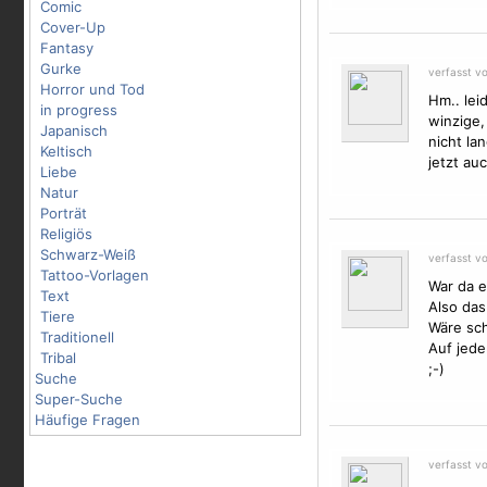
Comic
Cover-Up
Fantasy
Gurke
verfasst v
Horror und Tod
Hm.. lei
in progress
winzige,
Japanisch
nicht la
Keltisch
jetzt auc
Liebe
Natur
Porträt
Religiös
Schwarz-Weiß
verfasst v
Tattoo-Vorlagen
War da e
Text
Also das 
Tiere
Wäre sch
Traditionell
Auf jede
Tribal
;-)
Suche
Super-Suche
Häufige Fragen
verfasst v