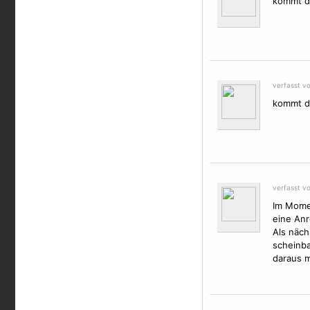
kommt d
verfasst v
kommt d
verfasst v
Im Momen
eine Anr
Als näch
scheinba
daraus m