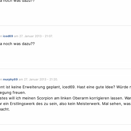
a noch was dazu??
on
iced69
am 27. Januar 2013 - 21:07.
a noch was dazu??
on
murphy69
am 27. Januar 2013 - 21:20.
t ist keine Erweiterung geplant, iced69. Hast eine gute Idee? Würde 
egung freuen.
stes will ich meinen Scorpion am linken Oberarm korrigieren lassen. Wa
r ein Erstlingswerk des zu sein, also kein Meisterwerk. Mal sehen, was
acht.