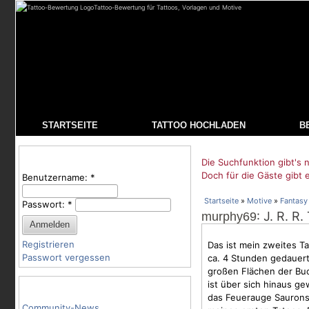
Tattoo-Bewertung für Tattoos, Vorlagen und Motive
STARTSEITE
TATTOO HOCHLADEN
B
Benutzeranmeldung
Die Suchfunktion gibt's n
Doch für die Gäste gibt 
Benutzername:
*
Startseite
»
Motive
»
Fantasy
Passwort:
*
: J. R. R
murphy69
Registrieren
Das ist mein zweites T
Passwort vergessen
ca. 4 Stunden gedauert
großen Flächen der Buch
ist über sich hinaus ge
Tattoo-Kategorien
das Feuerauge Saurons 
Community-News