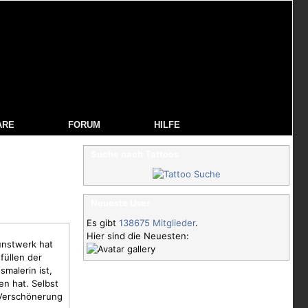
ARE
FORUM
HILFE
Suche nach Tattoos
Neueste User
Es gibt
138675 Mitglieder
.
Hier sind die Neuesten:
Kunstwerk hat
füllen der
malerin ist,
en hat. Selbst
 Verschönerung