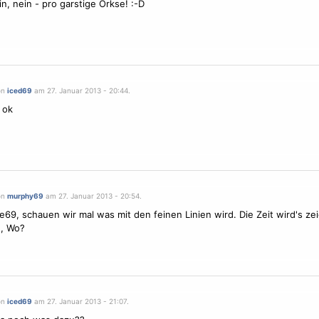
in, nein - pro garstige Orkse! :-D
on
iced69
am 27. Januar 2013 - 20:44.
 ok
on
murphy69
am 27. Januar 2013 - 20:54.
e69, schauen wir mal was mit den feinen Linien wird. Die Zeit wird's ze
?, Wo?
on
iced69
am 27. Januar 2013 - 21:07.