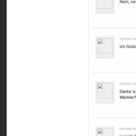
Nein, ne
verfasst v
ich findś
verfasst v
Danke ic
Wackler
verfasst v