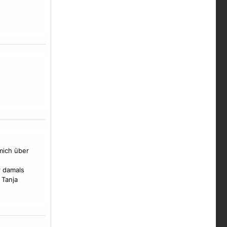
mich über
r damals
 Tanja