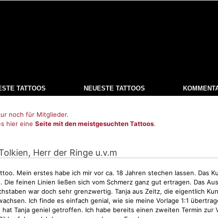
ESTE TATTOOS
NEUESTE TATTOOS
KOMMENT
ur noch für Mitglieder.
es hier eine
Seite mit den meistgesuchten Tattoos
.
. Tolkien, Herr der Ringe u.v.m
attoo. Mein erstes habe ich mir vor ca. 18 Jahren stechen lassen. Das 
. Die feinen Linien ließen sich vom Schmerz ganz gut ertragen. Das Aus
staben war doch sehr grenzwertig. Tanja aus Zeitz, die eigentlich Kuns
wachsen. Ich finde es einfach genial, wie sie meine
Vorlage
1:1 übertrag
hat Tanja geniel getroffen. Ich habe bereits einen zweiten Termin zur