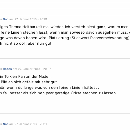
on
Noc
am 27. Januar 2013 - 20:01.
diges Thema Haltbarkeit mal wieder. Ich versteh nicht ganz, warum man 
 feine Linien stechen lässt, wenn man sowieso davon ausgehen muss,
nge was davon haben wird. Platzierung (Stichwort Platzverschwendung) 
h nicht so doll, aber nun gut.
on
Hades
am 27. Januar 2013 - 20:07.
in Tolkien Fan an der Nadel .
Bild an sich gefällt mir sehr gut .
ön wenn du lange was von den feinen Linien hättest .
n fall besser als sich nen paar garstige Orkse stechen zu lassen .
on
Noc
am 27. Januar 2013 - 20:11.