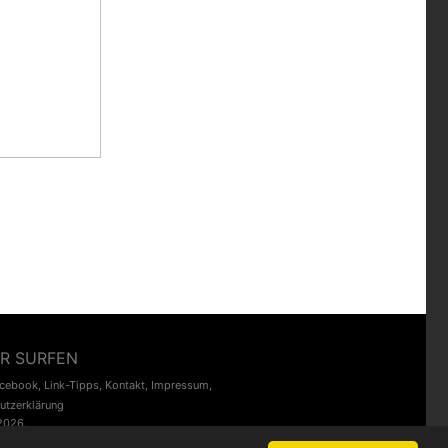
R SURFEN
acebook
,
Link-Tipps
,
Kontakt
,
Impressum
,
utzerklärung
2026.