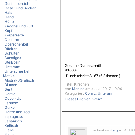
Genitalbereich
Gesäß und Becken
Hals
Hand
Hüfte
Knöchel und Fuß
Kopf
Körperseite
Oberarm
Oberschenkel
Rücken
Schulter
Sonstiges
Steißbein
Gesamt-Durchschnitt:
Unterarm
8.16667
Unterschenkel
Motive
Durchschnitt:
8.167
(
6
Stimmen )
Abstrakt/Grafisch
Titel: Kirschen
Blumen
Von
Merlins
am 4. Juli 2017 - 9:06
Bunt
Kategorien:
Comic
,
Unterarm
Comic
Cover-Up
Dieses Bild verlinken?
Fantasy
Gurke
Horror und Tod
in progress
Japanisch
Keltisch
Liebe
verfasst von
tady
am 4. Juli 
Natur