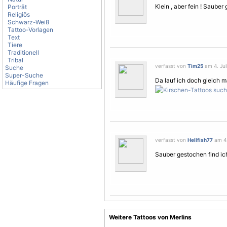
Klein , aber fein ! Sauber
Porträt
Religiös
Schwarz-Weiß
Tattoo-Vorlagen
Text
Tiere
Traditionell
Tribal
verfasst von
Tim25
am 4. Jul
Suche
Super-Suche
Da lauf ich doch gleich m
Häufige Fragen
verfasst von
Hellfish77
am 4.
Sauber gestochen find ich
Weitere Tattoos von Merlins