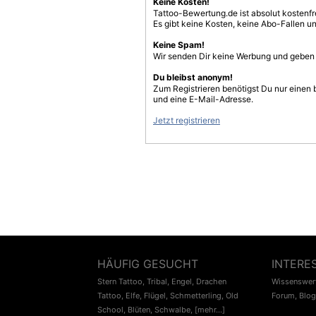
Keine Kosten!
Tattoo-Bewertung.de ist absolut kostenf
Es gibt keine Kosten, keine Abo-Fallen u
Keine Spam!
Wir senden Dir keine Werbung und geben D
Du bleibst anonym!
Zum Registrieren benötigst Du nur einen
und eine E-Mail-Adresse.
Jetzt registrieren
HÄUFIG GESUCHT
INTERE
Stern Tattoo
,
Tribal
,
Engel
,
Drachen
Wissenswert
Tattoo
,
Elfe
,
Flügel
,
Schmetterling
,
Old
Forum
,
Blog
School
,
Blüten
,
Schwalbe
,
[mehr...]