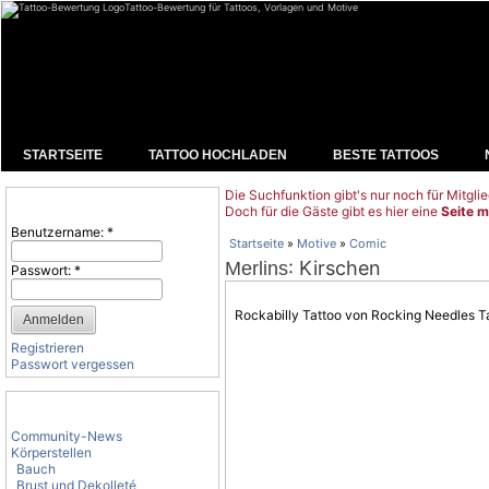
Tattoo-Bewertung für Tattoos, Vorlagen und Motive
STARTSEITE
TATTOO HOCHLADEN
BESTE TATTOOS
Die Suchfunktion gibt's nur noch für Mitglie
Benutzeranmeldung
Doch für die Gäste gibt es hier eine
Seite m
Benutzername:
*
Startseite
»
Motive
»
Comic
: Kirschen
Merlins
Passwort:
*
Rockabilly Tattoo von Rocking Needles T
Registrieren
Passwort vergessen
Tattoo-Kategorien
Community-News
Körperstellen
Bauch
Brust und Dekolleté