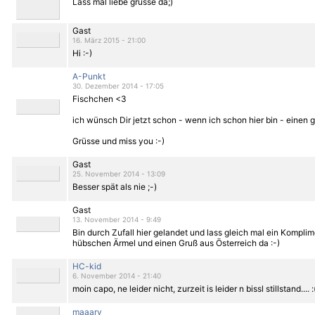
Lass mal liebe grüsse da;)
Gast
16. März 2015 - 21:00
Hi :-)
A-Punkt
30. Dezember 2014 - 17:05
Fischchen <3
ich wünsch Dir jetzt schon - wenn ich schon hier bin - einen 
Grüsse und miss you :-)
Gast
25. November 2014 - 13:09
Besser spät als nie ;-)
Gast
13. November 2014 - 9:49
Bin durch Zufall hier gelandet und lass gleich mal ein Komplim
hübschen Ärmel und einen Gruß aus Österreich da :-)
HC-kid
6. November 2014 - 21:40
moin capo, ne leider nicht, zurzeit is leider n bissl stillstand.... :
maaarv