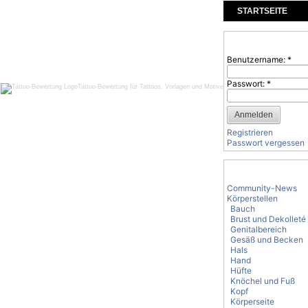
STARTSEITE
KOMMENTARE
Benutzeranmeld
Benutzername:
*
Passwort:
*
Tattoo-Bewertung für Tattoos, Vorlagen und Motive
Registrieren
Passwort vergessen
Tattoo-Kategorie
Community-News
Körperstellen
Bauch
Brust und Dekolleté
Genitalbereich
Gesäß und Becken
Hals
Hand
Hüfte
Knöchel und Fuß
Kopf
Körperseite