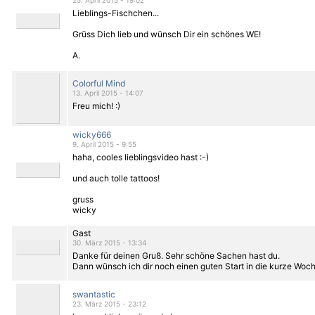
25. April 2015 - 19:02
Lieblings-Fischchen...
Grüss Dich lieb und wünsch Dir ein schönes WE!
A.
Colorful Mind
13. April 2015 - 14:07
Freu mich! :)
wicky666
9. April 2015 - 9:55
haha, cooles lieblingsvideo hast :-)
und auch tolle tattoos!
gruss
wicky
Gast
30. März 2015 - 13:34
Danke für deinen Gruß. Sehr schöne Sachen hast du.
Dann wünsch ich dir noch einen guten Start in die kurze Woch
swantastic
23. März 2015 - 23:12