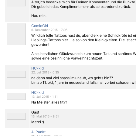
Alter,ich bedanke mich für Deinen Kommentar und die Punkte
Dir gebe ich das Kompliment mehr als selbstredend zurück.
Hau rein.
ComicGirl
6. Dezember 2015 - 7:05
Wirklich tolle Tattoos hast du, aber die kleine Schildkröte
ist e
Lieblings-Tattoos hier ... also von den Kleinigkeiten. Die ist ec
geworden!
Also, herzlichen Glückwunsch zum neuen Tat, und schönes
sowie eine besinnliche Vorweihnachtszeit.
HC-kid
22. Juli 2015 - 0:35
na dann mal viel spass im urlaub, wo gehts hin??
bin ab 11. okt, 1 jahr in neuseeland falls mal vorbei schauen wills
HC-kid
13. Juli 2015 - 1:11
Na Meister, alles fit??
Gast
13. Mai 2015 - 8:51
Merci :)
A-Punkt