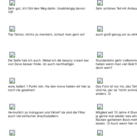
Sehr gut, ich fühl den Weg dahin. Unabhängig davon:
Sehr schönes Teil mit Anbau
10P
Top Tattoo, nichts zu meckern, schaut man gern an!
auch groß genug um zu wirk
Die Seife hab ich auch. Wobei ich die beauty cream bar
Stundenlohn geht vollkommen
von Dove besser finde. Ist auch nachhaltiger.
haben wenn man viel Geld fü
doch wert?
wow, ballert 1 Punkt rein. Na den move haben wir hier ja
Das Foto ist nur nix, das Tatt
noch nie gesehen!
Und hä, per se "nicht schmü
anders. :D
Vermutlich zu Instagram und tiktok? da sind die Filter
Mitglied seit 10 Jahre 4 St
auch viel einfacher draufzuballern.
ja gerne mal wieder was ein
Rücken garkeinen Bock meh
lassen. :D Auch wenn hier ni
immernoch gern guckn.