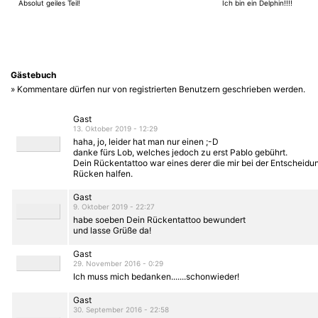
Absolut geiles Teil!
Ich bin ein Delphin!!!!
Gästebuch
» Kommentare dürfen nur von registrierten Benutzern geschrieben werden.
Gast
13. Oktober 2019 - 12:29
haha, jo, leider hat man nur einen ;-D
danke fürs Lob, welches jedoch zu erst Pablo gebührt.
Dein Rückentattoo war eines derer die mir bei der Entscheidu
Rücken halfen.
Gast
9. Oktober 2019 - 22:27
habe soeben Dein Rückentattoo bewundert
und lasse Grüße da!
Gast
29. November 2016 - 0:29
Ich muss mich bedanken.......schonwieder!
Gast
30. September 2016 - 22:58