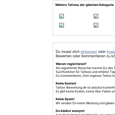
Weitere Tattoos der gleichen Kategorie
Du musst dich
einloggen
oder
koste
Bewerten oder Kommentieren zu k
Warum registrieren?
Als registrierter Besucher kannst Du das 
Suchfunktion für Tattoos und erhältst T
Du kommentieren, Dein eigenes Tattoo h
Keine Kosten!
Tattoo-Bewertung.de ist absolut kostenf
Es gibt keine Kosten, keine Abo-Fallen u
Keine Spam!
Wir senden Dir keine Werbung und geben D
Du bleibst anonym!
Zum Registrieren benötigst Du nur einen