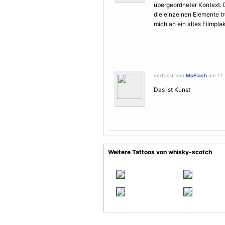
übergeordneter Kontext. D
die einzelnen Elemente tr
mich an ein altes Filmplak
verfasst von
McFlash
am 17. 
Das ist Kunst
Weitere Tattoos von whisky-scotch