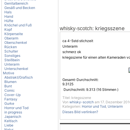
Genitalbereich
Gesäß und Becken
Hals
Hand
Hüfte
Knöchel und Fuß
: kriegsszene
whisky-scotch
Kopf
Körperseite
Oberarm
ca 4-5std stichzeit
Oberschenkel
Unterarm
Rücken
Schulter
schmerz ok
Sonstiges
kriegsszene für einen alten Kameraden 
Steißbein
Unterarm
Unterschenkel
Motive
Abstrakt/Grafisch
Gesamt-Durchschnitt:
Blumen
9.3125
Bunt
Durchschnitt:
9.313
(
16
Stimmen )
Comic
Cover-Up
Titel: kriegsszene
Fantasy
Von
whisky-scotch
am 17. Dezember 2016
Gurke
Kategorien:
Horror und Tod
,
Unterarm
Horror und Tod
Dieses Bild verlinken?
in progress
Japanisch
Keltisch
Liebe
Natur