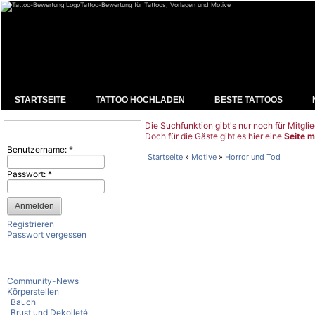
Tattoo-Bewertung für Tattoos, Vorlagen und Motive
STARTSEITE
TATTOO HOCHLADEN
BESTE TATTOOS
Die Suchfunktion gibt's nur noch für Mitglie
Benutzeranmeldung
Doch für die Gäste gibt es hier eine
Seite m
Benutzername:
*
Startseite
»
Motive
»
Horror und Tod
Passwort:
*
Registrieren
Passwort vergessen
Tattoo-Kategorien
Community-News
Körperstellen
Bauch
Brust und Dekolleté