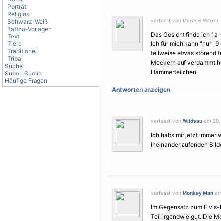
Porträt
Religiös
verfasst von Marquis Warren
Schwarz-Weiß
Tattoo-Vorlagen
Das Gesicht finde ich 1a -
Text
Tiere
Ich für mich kann "nur" 9
Traditionell
teilweise etwas störend f
Tribal
Meckern auf verdammt hoh
Suche
Hammerteilchen
Super-Suche
Häufige Fragen
Antworten anzeigen
verfasst von
Wildsau
am 20. 
Ich habs mir jetzt immer 
ineinanderlaufenden Bild
verfasst von
Monkey Man
am
Im Gegensatz zum Elvis-M
Teil irgendwie gut. Die
Mo