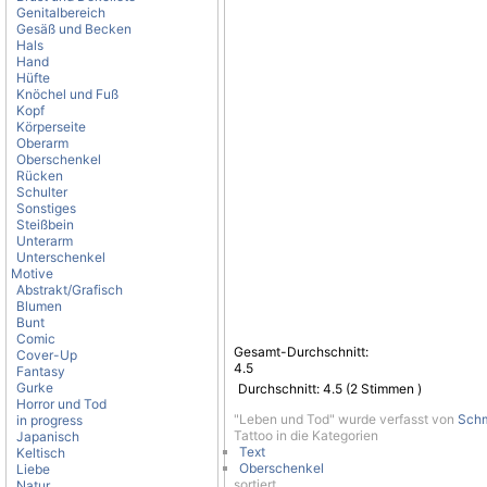
Genitalbereich
Gesäß und Becken
Hals
Hand
Hüfte
Knöchel und Fuß
Kopf
Körperseite
Oberarm
Oberschenkel
Rücken
Schulter
Sonstiges
Steißbein
Unterarm
Unterschenkel
Motive
Abstrakt/Grafisch
Blumen
Bunt
Comic
Gesamt-Durchschnitt:
Cover-Up
4.5
Fantasy
Gurke
Durchschnitt:
4.5
(
2
Stimmen )
Horror und Tod
"Leben und Tod" wurde verfasst von
Schm
in progress
Tattoo in die Kategorien
Japanisch
Text
Keltisch
Oberschenkel
Liebe
sortiert.
Natur