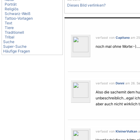
Porträt
Dieses Bild verlinken?
Religiös
Schwarz-Weiß
Tattoo-Vorlagen
Text
Tiere
Traditionell
Tribal
verfasst von
Capitano
am 25.
Suche
Super-Suche
noch mal ohne Worte:-)....
Häufige Fragen
verfasst von
Donni
am 26. Se
Also die sachemit dem hu
unbeschreiblich...egal ich
aber auch nicht wirklich t
verfasst von
KleinerVulkan
a