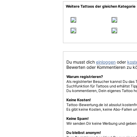
Weitere Tattoos der gleichen Kategorie
Du musst dich
einloggen
oder
koste
Bewerten oder Kommentieren zu k
Warum registrieren?
Als registrierter Besucher kannst Du das 
Suchfunktion für Tattoos und erhältst T
Du kommentieren, Dein eigenes Tattoo h
Keine Kosten!
Tattoo-Bewertung.de ist absolut kostenf
Es gibt keine Kosten, keine Abo-Fallen u
Keine Spam!
Wir senden Dir keine Werbung und geben D
Du bleibst anonym!