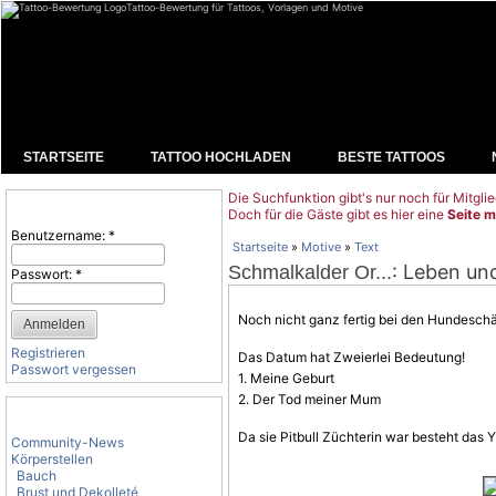
Tattoo-Bewertung für Tattoos, Vorlagen und Motive
STARTSEITE
TATTOO HOCHLADEN
BESTE TATTOOS
Die Suchfunktion gibt's nur noch für Mitglie
Benutzeranmeldung
Doch für die Gäste gibt es hier eine
Seite m
Benutzername:
*
Startseite
»
Motive
»
Text
: Leben un
Schmalkalder Or...
Passwort:
*
Noch nicht ganz fertig bei den Hundeschä
Registrieren
Das Datum hat Zweierlei Bedeutung!
Passwort vergessen
1. Meine Geburt
2. Der Tod meiner Mum
Tattoo-Kategorien
Da sie Pitbull Züchterin war besteht das 
Community-News
Körperstellen
Bauch
Brust und Dekolleté