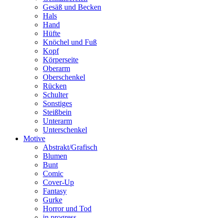
Gesäß und Becken
Hals
Hand
Hüfte
Knöchel und Fuß
Kopf
Körperseite
Oberarm
Oberschenkel
Rücken
Schulter
Sonstiges
Steißbein
Unterarm
Unterschenkel
Motive
Abstrakt/Grafisch
Blumen
Bunt
Comic
Cover-Up
Fantasy
Gurke
Horror und Tod
in progress