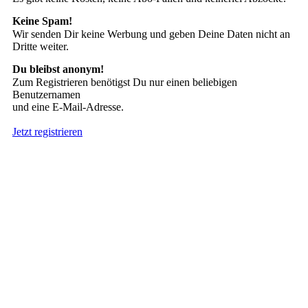
Keine Spam!
Wir senden Dir keine Werbung und geben Deine Daten nicht an
Dritte weiter.
Du bleibst anonym!
Zum Registrieren benötigst Du nur einen beliebigen
Benutzernamen
und eine E-Mail-Adresse.
Jetzt registrieren
Suche nach Tattoos
Neueste User
Es gibt
138676 Mitglieder
.
Hier sind die Neuesten: