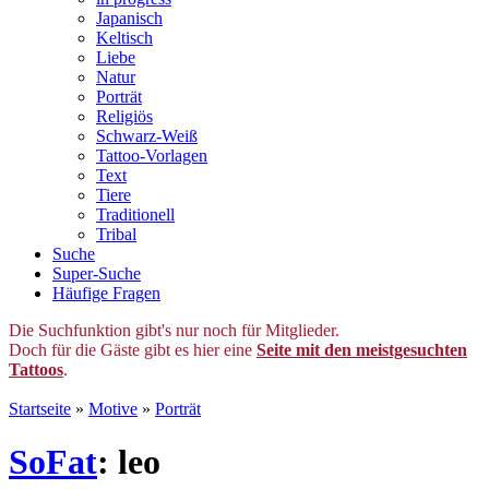
Japanisch
Keltisch
Liebe
Natur
Porträt
Religiös
Schwarz-Weiß
Tattoo-Vorlagen
Text
Tiere
Traditionell
Tribal
Suche
Super-Suche
Häufige Fragen
Die Suchfunktion gibt's nur noch für Mitglieder.
Doch für die Gäste gibt es hier eine
Seite mit den meistgesuchten
Tattoos
.
Startseite
»
Motive
»
Porträt
SoFat
: leo