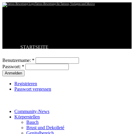
Tattoo-Bewertung für Tattoos, Vorlagen und Motive
STARTSEITE
Benutzeranmeldung
TATTOO HOCHLADEN
BESTE TATTOOS
Benutzername:
*
NEUESTE TATTOOS
Passwort:
*
KOMMENTARE
FORUM
HILFE
Registrieren
Passwort vergessen
Tattoo-Kategorien
Community-News
Körperstellen
Bauch
Brust und Dekolleté
Genitalbereich