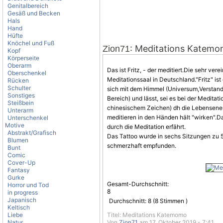
Genitalbereich
Gesäß und Becken
Hals
Hand
Hüfte
Knöchel und Fuß
: Meditations Katem
Zion71
Kopf
Körperseite
Oberarm
Das ist Fritz, - der meditiert.Die sehr ver
Oberschenkel
Meditationssaal in Deutschland."Fritz" is
Rücken
Schulter
sich mit dem Himmel (Universum,Verstand 
Sonstiges
Bereich) und lässt, sei es bei der Meditati
Steißbein
chinesischem Zeichen) dh die Lebensenerg
Unterarm
meditieren in den Händen hält "wirken".Da
Unterschenkel
Motive
durch die Meditation erfährt.
Abstrakt/Grafisch
Das Tattoo wurde in sechs Sitzungen zu 5
Blumen
schmerzhaft empfunden.
Bunt
Comic
Cover-Up
Fantasy
Gurke
Gesamt-Durchschnitt:
Horror und Tod
8
in progress
Japanisch
Durchschnitt:
8
(
8
Stimmen )
Keltisch
Liebe
Titel: Meditations Katemomo
Natur
Von
Zion71
am 17. Oktober 2019 - 7:41