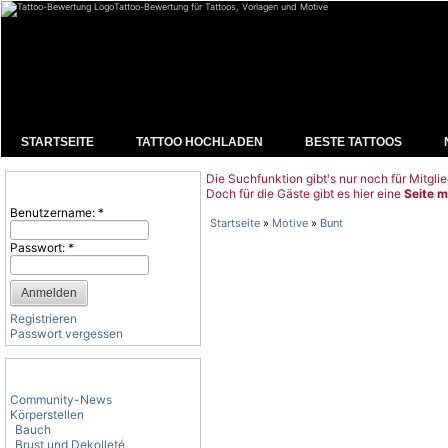
Tattoo-Bewertung für Tattoos, Vorlagen und Motive
STARTSEITE
TATTOO HOCHLADEN
BESTE TATTOOS
Die Suchfunktion gibt's nur noch für Mitglie
Benutzeranmeldung
Doch für die Gäste gibt es hier eine
Seite m
Benutzername:
*
Startseite
»
Motive
»
Bunt
Passwort:
*
Registrieren
Passwort vergessen
Tattoo-Kategorien
Community-News
Körperstellen
Bauch
Brust und Dekolleté