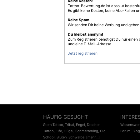
Keine Kosten!
Tattoo-Bewertung.de ist absolut kostenf
Es gibt keine Kosten, keine Abo-Fallen u
Keine Spam!
Wir senden Dir keine Werbung und geben D
Du bleibst anonym!
Zum Registrieren benötigst Du nur einen
und eine E-Mail-Adresse.
Jetzt registrieren
HÄUFIG GESUCHT
INTERE
Stern Tattoo
,
Tribal
,
Engel
,
Drachen
Wissenswert
Tattoo
,
Elfe
,
Flügel
,
Schmetterling
,
Old
Forum
,
Blog
School
,
Blüten
,
Schwalbe
,
[mehr...]