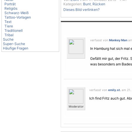
Porträt
Kategorien:
Bunt
,
Rücken
Religiös
Dieses Bild verlinken?
Schwarz-Weiß
Tattoo-Vorlagen
Text
Tiere
Traditionell
Tribal
Suche
verfasst von
Monkey Man
am 
Super-Suche
Häufige Fragen
In Hamburg hat sich mal e
Gefällt mir gut, der Fritz
was besonders am Bades
verfasst von
emily.st.
am 21. 
Ich find Fritz auch gut. Ab
Moderator