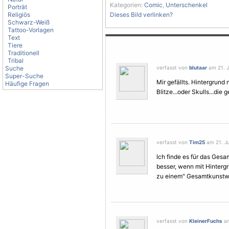
Kategorien:
Comic
,
Unterschenkel
Porträt
Religiös
Dieses Bild verlinken?
Schwarz-Weiß
Tattoo-Vorlagen
Text
Tiere
Traditionell
Tribal
Suche
verfasst von
blutaar
am 21. J
Super-Suche
Mir gefällts. Hintergrund
Häufige Fragen
Blitze...oder Skulls...die g
verfasst von
Tim25
am 21. Ju
Ich finde es für das Gesa
besser, wenn mit Hintergr
zu einem" Gesamtkunstwe
verfasst von
KleinerFuchs
am