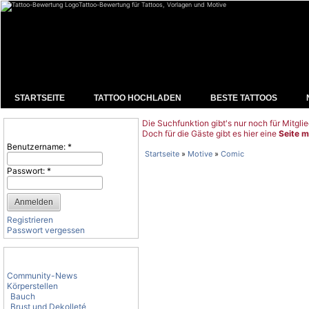
Tattoo-Bewertung für Tattoos, Vorlagen und Motive
STARTSEITE
TATTOO HOCHLADEN
BESTE TATTOOS
Die Suchfunktion gibt's nur noch für Mitglie
Benutzeranmeldung
Doch für die Gäste gibt es hier eine
Seite m
Benutzername:
*
Startseite
»
Motive
»
Comic
Passwort:
*
Registrieren
Passwort vergessen
Tattoo-Kategorien
Community-News
Körperstellen
Bauch
Brust und Dekolleté