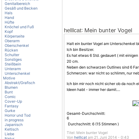
Genitalbereich
Gesäß und Becken
Hals
Hand
Hüfte
Knöchel und Fuß
: Mein bunter Vogel
helllcat
Kopf
Körperseite
Oberarm
Halt ein bunter
Vogel
am Unterschenkel bi
Oberschenkel
Ich bin Besitzer.
Rücken
Schulter
Es hat etwas 6 Std. gedauert ( mit einig
Sonstiges
20 cm.
Steißbein
Neben den schwarzen Outlines sind 6 Farb
Unterarm
Schmerzen: war nicht so schlimm, nur ne
Unterschenkel
Motive
Abstrakt/Grafisch
Ich bin mir noch nicht sicher ob da noch 
Blumen
Ideen habt - immer her damit....
Bunt
Comic
Cover-Up
Fantasy
Gurke
Gesamt-Durchschnitt:
Horror und Tod
6
in progress
Durchschnitt:
6
(
15
Stimmen )
Japanisch
Keltisch
Titel: Mein bunter Vogel
Liebe
Von
helllcat
am 21. Juni 2014 - 0:43
Natur