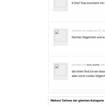
6 Std.? Das erscheint mir
verfasst von colole am 21. Ju
freches
Vögel
chen und wen
verfasst von
love.moths.
am 2
die linien find ich ein bi
aber sonst cooles
Vögel
ch
Weitere Tattoos der gleichen Kategorie