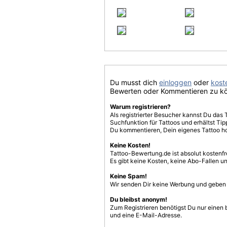
Du musst dich
einloggen
oder
koste
Bewerten oder Kommentieren zu k
Warum registrieren?
Als registrierter Besucher kannst Du das 
Suchfunktion für Tattoos und erhältst T
Du kommentieren, Dein eigenes Tattoo h
Keine Kosten!
Tattoo-Bewertung.de ist absolut kostenf
Es gibt keine Kosten, keine Abo-Fallen u
Keine Spam!
Wir senden Dir keine Werbung und geben D
Du bleibst anonym!
Zum Registrieren benötigst Du nur einen
und eine E-Mail-Adresse.