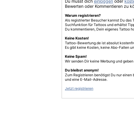
Du musst dich
einloggen
oder
koste
Bewerten oder Kommentieren zu k
Warum registrieren?
Als registrierter Besucher kannst Du das 
Suchfunktion für Tattoos und erhältst T
Du kommentieren, Dein eigenes Tattoo h
Keine Kosten!
Tattoo-Bewertung.de ist absolut kostenf
Es gibt keine Kosten, keine Abo-Fallen u
Keine Spam!
Wir senden Dir keine Werbung und geben D
Du bleibst anonym!
Zum Registrieren benötigst Du nur einen
und eine E-Mail-Adresse.
Jetzt registrieren