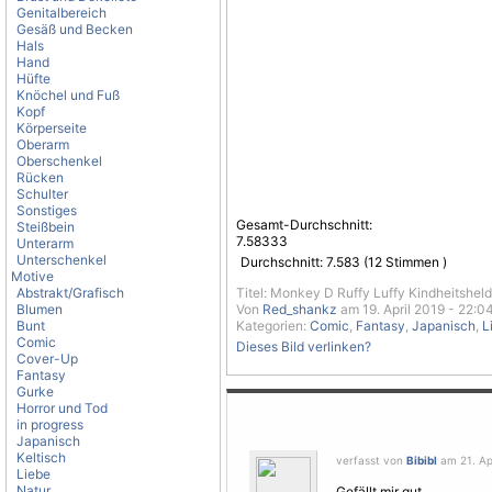
Genitalbereich
Gesäß und Becken
Hals
Hand
Hüfte
Knöchel und Fuß
Kopf
Körperseite
Oberarm
Oberschenkel
Rücken
Schulter
Sonstiges
Gesamt-Durchschnitt:
Steißbein
7.58333
Unterarm
Unterschenkel
Durchschnitt:
7.583
(
12
Stimmen )
Motive
Abstrakt/Grafisch
Titel: Monkey D Ruffy Luffy Kindheitsheld
Blumen
Von
Red_shankz
am 19. April 2019 - 22:0
Bunt
Kategorien:
Comic
,
Fantasy
,
Japanisch
,
L
Comic
Dieses Bild verlinken?
Cover-Up
Fantasy
Gurke
Horror und Tod
in progress
Japanisch
Keltisch
verfasst von
Bibibl
am 21. Apr
Liebe
Natur
Gefällt mir gut