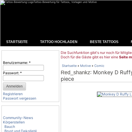
Tattoo-Bewertung für Tattoos, Vorlagen und Motive
STARTSEITE
TATTOO HOCHLADEN
BESTE TATTOOS
Die Suchfunktion gibt's nur noch für Mitglie
Benutzeranmeldung
Doch für die Gäste gibt es hier eine
Seite m
Benutzername:
*
Startseite
»
Motive
»
Comic
: Monkey D Ruffy
Red_shankz
Passwort:
*
piece
Registrieren
Passwort vergessen
Tattoo-Kategorien
Community-News
Körperstellen
Bauch
Brust und Dekolleté