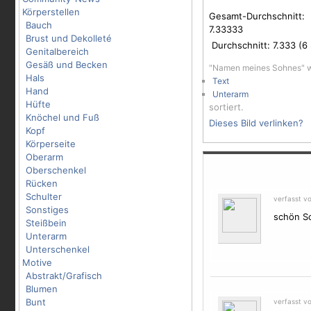
Körperstellen
Gesamt-Durchschnitt:
Bauch
7.33333
Brust und Dekolleté
Durchschnitt:
7.333
(
6
Genitalbereich
Gesäß und Becken
"Namen meines Sohnes" w
Hals
Text
Hand
Unterarm
Hüfte
sortiert.
Knöchel und Fuß
Dieses Bild verlinken?
Kopf
Körperseite
Oberarm
Oberschenkel
Rücken
Schulter
verfasst v
Sonstiges
schön Sc
Steißbein
Unterarm
Unterschenkel
Motive
Abstrakt/Grafisch
Blumen
Bunt
verfasst v