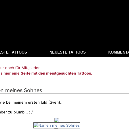
ESTE TATTOOS
NEUESTE TATTOOS
KOMMENT
ur noch für Mitglieder.
es hier eine
Seite mit den meistgesuchten Tattoos
.
en meines Sohnes
ie bei meinem ersten bild (Sven)...
aber zu plumb... : /