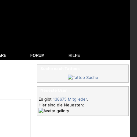
ARE
FORUM
HILFE
Suche nach Tattoos
Neueste User
Es gibt
138675 Mitglieder
.
Hier sind die Neuesten: