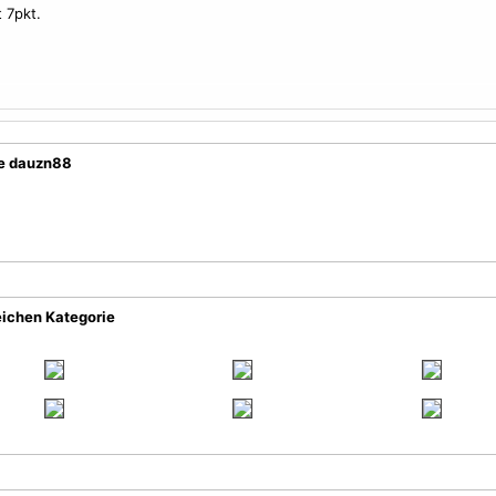
t 7pkt.
ie dauzn88
eichen Kategorie