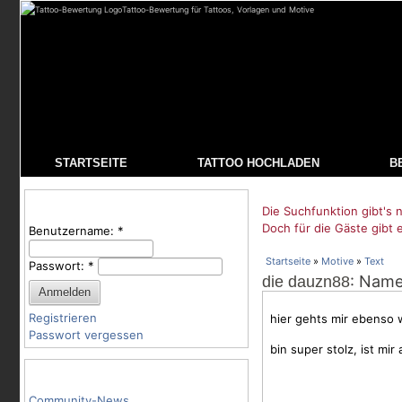
Tattoo-Bewertung für Tattoos, Vorlagen und Motive
STARTSEITE
TATTOO HOCHLADEN
B
Benutzeranmeldung
Die Suchfunktion gibt's n
Doch für die Gäste gibt 
Benutzername:
*
Startseite
»
Motive
»
Text
Passwort:
*
: Nam
die dauzn88
Registrieren
hier gehts mir ebenso w
Passwort vergessen
bin super stolz, ist mir 
Tattoo-Kategorien
Community-News