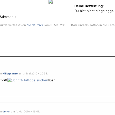
Deine Bewertung:
Du bist nicht eingeloggt.
Stimmen )
urde verfasst von
die dauzn88
am 3. Mai 2010 - 1:46. und als Tattoo in die Kate
on
Killerplauze
am 3. Mai 2010 - 20:55.
hrift
!8er
on
der-m
am 4. Mai 2010 - 16:41.