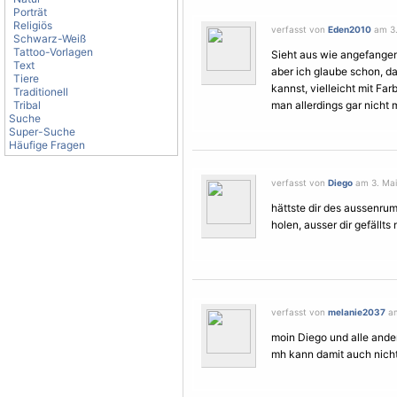
Porträt
Religiös
verfasst von
Eden2010
am 3.
Schwarz-Weiß
Tattoo-Vorlagen
Sieht aus wie angefangen 
Text
aber ich glaube schon, d
Tiere
kannst, vielleicht mit Fa
Traditionell
Tribal
man allerdings gar nicht 
Suche
Super-Suche
Häufige Fragen
verfasst von
Diego
am 3. Mai
hättste dir des aussenru
holen, ausser dir gefällts 
verfasst von
melanie2037
am
moin Diego und alle ander
mh kann damit auch nich