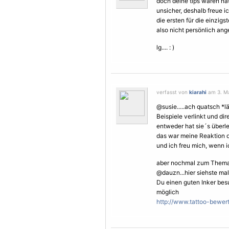
doch deine tips waren nat
unsicher, deshalb freue ic
die ersten für die einzigste
also nicht persönlich ange
lg.... : )
verfasst von
kiarahi
am 3. Ma
@susie.....ach quatsch *l
Beispiele verlinkt und dir
entweder hat sie´s überl
das war meine Reaktion 
und ich freu mich, wenn ic
aber nochmal zum Thema
@dauzn...hier siehste ma
Du einen guten Inker besu
möglich
http://www.tattoo-bewer