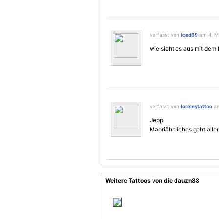
verfasst von
iced69
am 4. Ma
wie sieht es aus mit dem
verfasst von
loreleytattoo
am
Jepp
Maoriähnliches geht alle
Weitere Tattoos von die dauzn88