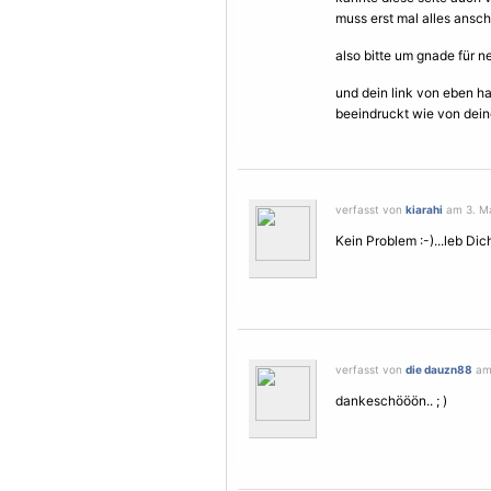
muss erst mal alles ansch
also bitte um gnade für n
und dein link von eben h
beeindruckt wie von dein
verfasst von
kiarahi
am 3. Ma
Kein Problem :-)...leb Dich
verfasst von
die dauzn88
am 
dankeschööön.. ; )