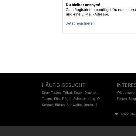
Du bleibst anonym!
Zum Registrieren benötigst Du nur einen
und eine E-Mail-Adresse.
Jetzt registrieren
HÄUFIG GESUCHT
INTERE
Stern Tattoo
,
Tribal
,
Engel
,
Drachen
Wissenswert
Tattoo
,
Elfe
,
Flügel
,
Schmetterling
,
Old
Forum
,
Blog
School
,
Blüten
,
Schwalbe
,
[mehr...]
♥
Tattoo-Be