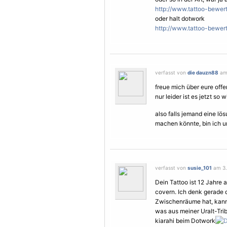
http://www.tattoo-bewert
oder halt dotwork
http://www.tattoo-bewer
verfasst von
die dauzn88
am 
freue mich über eure offe
nur leider ist es jetzt so wie
also falls jemand eine lö
machen könnte, bin ich un
verfasst von
susie_101
am 3.
Dein Tattoo ist 12 Jahre 
covern. Ich denk gerade 
Zwischenräume hat, kann 
was aus meiner Uralt-Tri
kiarahi beim Dotwork