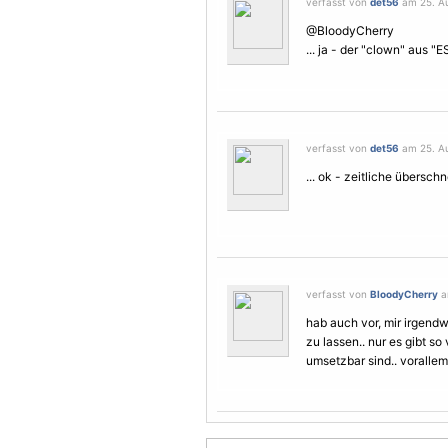
verfasst von
det56
am 25. Au
@BloodyCherry
... ja - der "clown" aus "E
verfasst von
det56
am 25. Au
... ok - zeitliche überschn
verfasst von
BloodyCherry
a
hab auch vor, mir irgendw
zu lassen.. nur es gibt so
umsetzbar sind.. vorallem