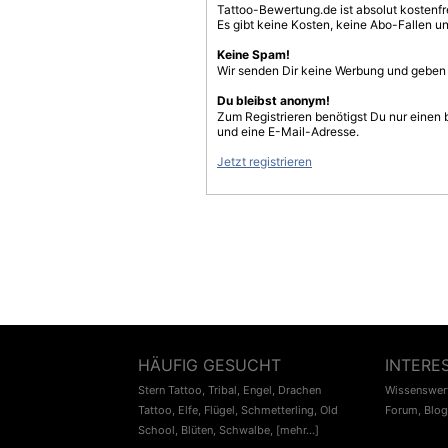
Tattoo-Bewertung.de ist absolut kostenf
Es gibt keine Kosten, keine Abo-Fallen u
Keine Spam!
Wir senden Dir keine Werbung und geben D
Du bleibst anonym!
Zum Registrieren benötigst Du nur einen
und eine E-Mail-Adresse.
Jetzt registrieren
HÄUFIG GESUCHT
INTERE
Stern Tattoo
,
Tribal
,
Engel
,
Drachen
Wissenswert
Tattoo
,
Elfe
,
Flügel
,
Schmetterling
,
Old
Forum
,
Blog
School
,
Blüten
,
Schwalbe
,
[mehr...]