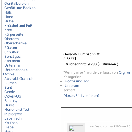
Genitalbereich
Gesäß und Becken
Hals
Hand
Hüfte
Knöchel und Fuß
Kopf
Körperseite
Oberarm
Oberschenkel
Rücken
Schulter
Gesamt-Durchschnitt:
Sonstiges
9.28571
Steißbein
Durchschnitt:
9.286
(
7
Stimmen )
Unterarm
Unterschenkel
"Pennywise " wurde verfasst von
Orgi_on
Motive
Kategorien
Abstrakt/Grafisch
Horror und Tod
Blumen
Unterarm
Bunt
sortiert.
Comic
Dieses Bild verlinken?
Cover-Up
Fantasy
Gurke
Horror und Tod
in progress
Japanisch
Keltisch
verfasst von Jeck100 am 23. 
Liebe
Natur