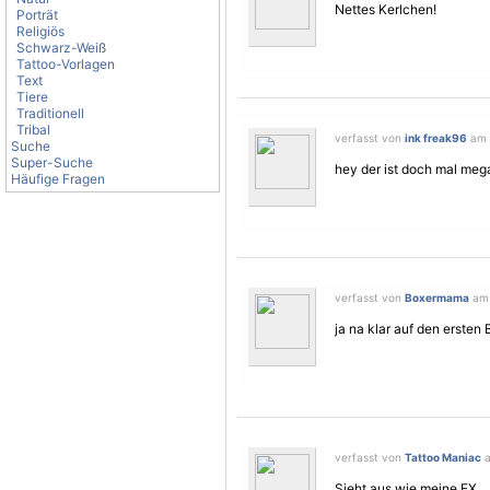
Nettes Kerlchen!
Porträt
Religiös
Schwarz-Weiß
Tattoo-Vorlagen
Text
Tiere
Traditionell
Tribal
verfasst von
ink freak96
am 2
Suche
Super-Suche
hey der ist doch mal meg
Häufige Fragen
verfasst von
Boxermama
am 
ja na klar auf den ersten 
verfasst von
Tattoo Maniac
a
Sieht aus wie meine EX.....