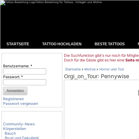
Tattoo-Bewertung für Tattoos, Vorlagen und Motive
STARTSEITE
TATTOO HOCHLADEN
BESTE TATTOOS
Die Suchfunktion gibt's nur noch für Mitglie
Benutzeranmeldung
Doch für die Gäste gibt es hier eine
Seite m
Benutzername:
*
Startseite
»
Motive
»
Horror und Tod
: Pennywise
Orgi_on_Tour
Passwort:
*
Registrieren
Passwort vergessen
Tattoo-Kategorien
Community-News
Körperstellen
Bauch
Brust und Dekolleté