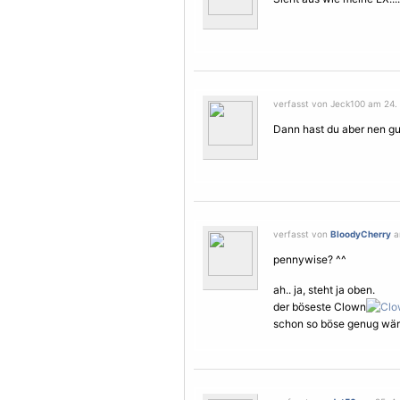
verfasst von Jeck100 am 24. 
Dann hast du aber nen g
verfasst von
BloodyCherry
a
pennywise? ^^
ah.. ja, steht ja oben.
der böseste Clown
schon so böse genug wär