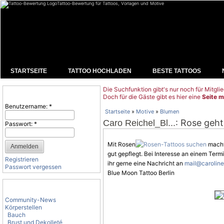
Tattoo-Bewertung für Tattoos, Vorlagen und Motive
STARTSEITE
TATTOO HOCHLADEN
BESTE TATTOOS
Die Suchfunktion gibt's nur noch für Mitglie
Benutzeranmeldung
Doch für die Gäste gibt es hier eine
Seite m
Benutzername:
*
Startseite
»
Motive
»
Blumen
: Rose geh
Caro Reichel_Bl...
Passwort:
*
Mit Rosen
macht 
gut gepflegt. Bei Interesse an einem Term
Registrieren
ihr gerne eine Nachricht an
mail@caroline
Passwort vergessen
Blue Moon Tattoo Berlin
Tattoo-Kategorien
Community-News
Körperstellen
Bauch
Brust und Dekolleté