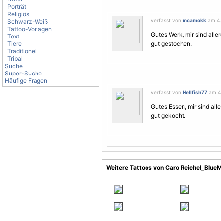
Porträt
Religiös
verfasst von
mcamokk
am 4.
Schwarz-Weiß
Tattoo-Vorlagen
Gutes Werk, mir sind aller
Text
Tiere
gut gestochen.
Traditionell
Tribal
Suche
Super-Suche
Häufige Fragen
verfasst von
Hellfish77
am 4.
Gutes Essen, mir sind all
gut gekocht.
Weitere Tattoos von Caro Reichel_Blue