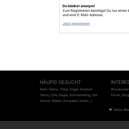
Du bleibst anonym!
Zum Registrieren benötigst Du nur einen
und eine E-Mail-Adresse.
Jetzt registrieren
HÄUFIG GESUCHT
INTERE
Stern Tattoo
,
Tribal
,
Engel
,
Drachen
Wissenswert
Tattoo
,
Elfe
,
Flügel
,
Schmetterling
,
Old
Forum
,
Blog
School
,
Blüten
,
Schwalbe
,
[mehr...]
♥
Tattoo-Be