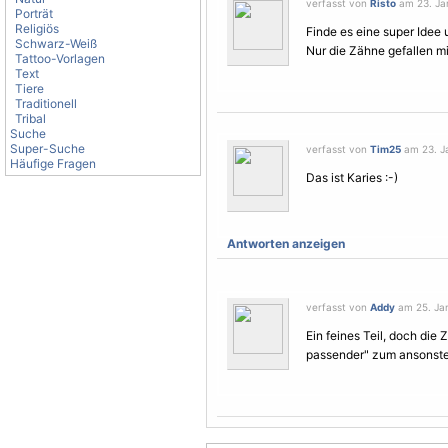
verfasst von
Risto
am 23. Jan
Porträt
Religiös
Finde es eine super Idee 
Schwarz-Weiß
Nur die Zähne gefallen mi
Tattoo-Vorlagen
Text
Tiere
Traditionell
Tribal
Suche
Super-Suche
verfasst von
Tim25
am 23. Ja
Häufige Fragen
Das ist Karies :-)
Antworten anzeigen
verfasst von
Addy
am 25. Jan
Ein feines Teil, doch die
passender" zum ansonste