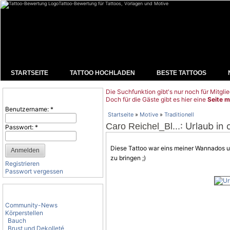
Tattoo-Bewertung für Tattoos, Vorlagen und Motive
STARTSEITE
TATTOO HOCHLADEN
BESTE TATTOOS
Die Suchfunktion gibt's nur noch für Mitglie
Benutzeranmeldung
Doch für die Gäste gibt es hier eine
Seite m
Benutzername:
*
Startseite
»
Motive
»
Traditionell
: Urlaub in
Caro Reichel_Bl...
Passwort:
*
Diese Tattoo war eins meiner Wannados un
zu bringen ;)
Registrieren
Passwort vergessen
Tattoo-Kategorien
Community-News
Körperstellen
Bauch
Brust und Dekolleté