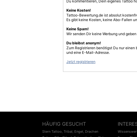
Du kommentieren, Dein eigenes Tattoo h
Keine Kosten!
Tattoo-Bewertung.de ist absolut kostenf
Es gibt keine Kosten, keine Abo-Fallen u
Keine Spam!
Wir senden Dir keine Werbung und geben D
Du bleibst anonym!
Zum Registrieren benötigst Du nur einen
und eine E-Mail-Adresse.
Jetzt registrieren
HÄUFIG GESUCHT
INTERE
Stern Tattoo
,
Tribal
,
Engel
,
Drachen
Wissenswert