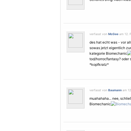
verfasst von
McGee
am 12. F
des hat echt was - vor a
sowas jetzt eigentlich zu
kategorie Biomechanic
tod/horror/fantasy? oder 
*kopfkratz*
verfasst von
Baumann
am 12.
muahahaha... nee, schließ
Biomechanic