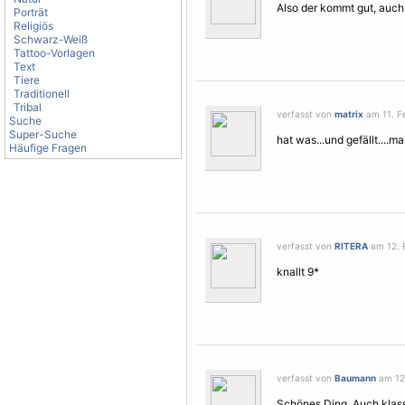
Also der kommt gut, auch 
Porträt
Religiös
Schwarz-Weiß
Tattoo-Vorlagen
Text
Tiere
Traditionell
Tribal
verfasst von
matrix
am 11. Fe
Suche
Super-Suche
hat was...und gefällt....ma
Häufige Fragen
verfasst von
RITERA
am 12. F
knallt 9*
verfasst von
Baumann
am 12.
Schönes Ding. Auch klass