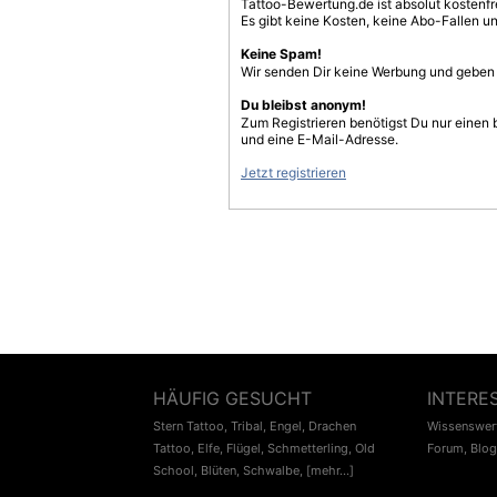
Tattoo-Bewertung.de ist absolut kostenf
Es gibt keine Kosten, keine Abo-Fallen u
Keine Spam!
Wir senden Dir keine Werbung und geben D
Du bleibst anonym!
Zum Registrieren benötigst Du nur einen
und eine E-Mail-Adresse.
Jetzt registrieren
HÄUFIG GESUCHT
INTERE
Stern Tattoo
,
Tribal
,
Engel
,
Drachen
Wissenswert
Tattoo
,
Elfe
,
Flügel
,
Schmetterling
,
Old
Forum
,
Blog
School
,
Blüten
,
Schwalbe
,
[mehr...]