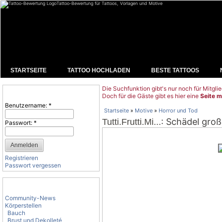
Tattoo-Bewertung für Tattoos, Vorlagen und Motive
STARTSEITE
TATTOO HOCHLADEN
BESTE TATTOOS
Die Suchfunktion gibt's nur noch für Mitglie
Benutzeranmeldung
Doch für die Gäste gibt es hier eine
Seite m
Benutzername:
*
Startseite
»
Motive
»
Horror und Tod
: Schädel groß
Tutti.Frutti.Mi...
Passwort:
*
Registrieren
Passwort vergessen
Tattoo-Kategorien
Community-News
Körperstellen
Bauch
Brust und Dekolleté