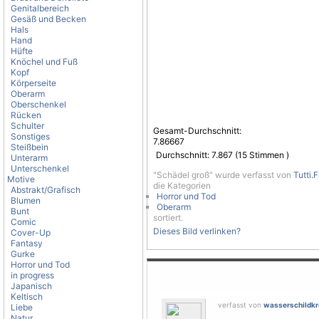
Genitalbereich
Gesäß und Becken
Hals
Hand
Hüfte
Knöchel und Fuß
Kopf
Körperseite
Oberarm
Oberschenkel
Rücken
Schulter
Gesamt-Durchschnitt:
Sonstiges
7.86667
Steißbein
Durchschnitt:
7.867
(
15
Stimmen )
Unterarm
Unterschenkel
"Schädel groß" wurde verfasst von
Tutti.F
Motive
die Kategorien
Abstrakt/Grafisch
Horror und Tod
Blumen
Oberarm
Bunt
sortiert.
Comic
Dieses Bild verlinken?
Cover-Up
Fantasy
Gurke
Horror und Tod
in progress
Japanisch
Keltisch
verfasst von
wasserschildkr
Liebe
Natur