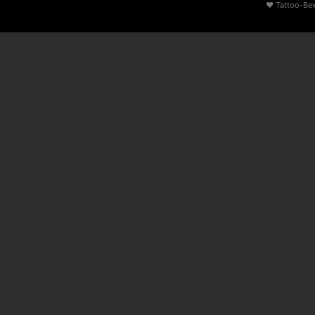
♥
Tattoo-Be