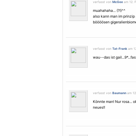
verfasst von
McGee
am 12. F
muahahaha... (?!)^^
also kann man im prinzip
böööösen gigeralienbiom
verfasst von
Tat-Frank
am 12
wau--das ist gail...9*...fas
verfasst von
Baumann
am 12.
Könnte man! Nur rosa... 
neues!!