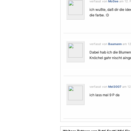
verfasst von
McGee
am 12. F
ich wußte, daß dir die ide
die farbe. :D
verfasst von
Baumann
am 12.
Dabei hab ich die Blume
Knöchel gahr nischt ainges
verfasst von
Mel3007
am 12.
ich lass mal 9 P da