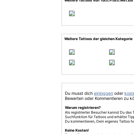
Weitere Tattoos von Tutti.Frutti.Miri.Eis
Weitere Tattoos der gleichen Kategorie
Du musst dich
einloggen
oder
koste
Bewerten oder Kommentieren zu k
Warum registrieren?
Als registrierter Besucher kannst Du das 
Suchfunktion für Tattoos und erhältst T
Du kommentieren, Dein eigenes Tattoo h
Keine Kosten!