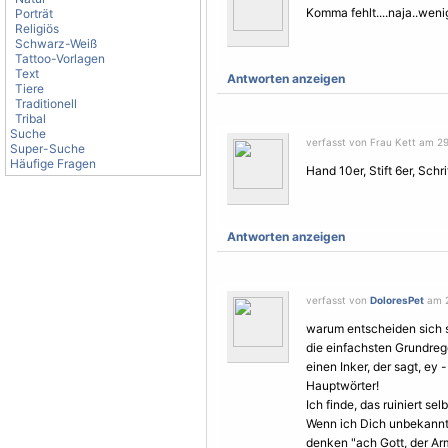
Komma fehlt....naja..weni
Porträt
Religiös
Schwarz-Weiß
Tattoo-Vorlagen
Text
Antworten anzeigen
Tiere
Traditionell
Tribal
Suche
verfasst von Frau Kett am 29
Super-Suche
Häufige Fragen
Hand 10er, Stift 6er, Schri
Antworten anzeigen
verfasst von
DoloresPet
am 2
warum entscheiden sich so
die einfachsten Grundreg
einen Inker, der sagt, ey 
Hauptwörter!
Ich finde, das ruiniert se
Wenn ich Dich unbekannt
denken "ach Gott, der Ar