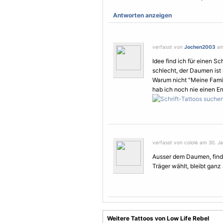
Antworten anzeigen
verfasst von
Jochen2003
am
Idee find ich für einen Sc
schlecht, der Daumen ist 
Warum nicht "Meine Famil
hab ich noch nie einen En
verfasst von colole am 30. Ja
Ausser dem Daumen, find
Träger wählt, bleibt ganz
Weitere Tattoos von Low Life Rebel