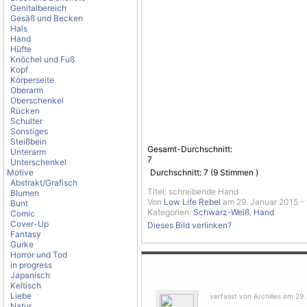
Genitalbereich
Gesäß und Becken
Hals
Hand
Hüfte
Knöchel und Fuß
Kopf
Körperseite
Oberarm
Oberschenkel
Rücken
Schulter
Sonstiges
Steißbein
Gesamt-Durchschnitt:
Unterarm
7
Unterschenkel
Motive
Durchschnitt:
7
(
9
Stimmen )
Abstrakt/Grafisch
Titel: schreibende Hand
Blumen
Von
Low Life Rebel
am 29. Januar 2015 -
Bunt
Kategorien:
Schwarz-Weiß
,
Hand
Comic
Cover-Up
Dieses Bild verlinken?
Fantasy
Gurke
Horror und Tod
in progress
Japanisch
Keltisch
Liebe
verfasst von Archilles am 29.
Natur