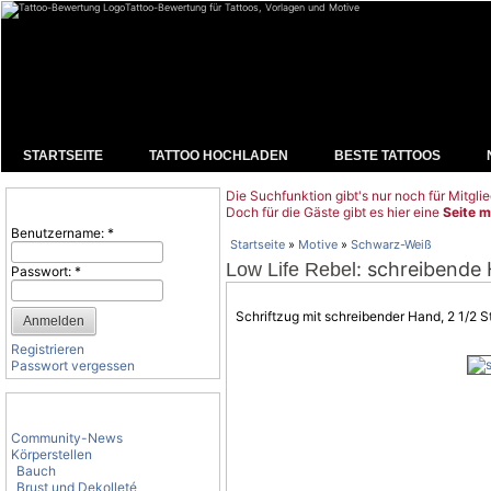
Tattoo-Bewertung für Tattoos, Vorlagen und Motive
STARTSEITE
TATTOO HOCHLADEN
BESTE TATTOOS
Die Suchfunktion gibt's nur noch für Mitglie
Benutzeranmeldung
Doch für die Gäste gibt es hier eine
Seite m
Benutzername:
*
Startseite
»
Motive
»
Schwarz-Weiß
: schreibende
Low Life Rebel
Passwort:
*
Schriftzug mit schreibender Hand, 2 1/2 
Registrieren
Passwort vergessen
Tattoo-Kategorien
Community-News
Körperstellen
Bauch
Brust und Dekolleté