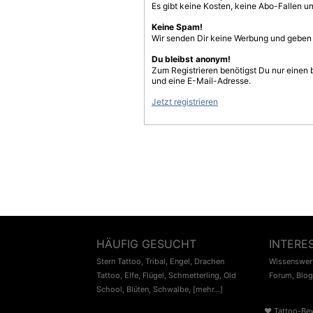
Es gibt keine Kosten, keine Abo-Fallen u
Keine Spam!
Wir senden Dir keine Werbung und geben D
Du bleibst anonym!
Zum Registrieren benötigst Du nur einen
und eine E-Mail-Adresse.
Jetzt registrieren
HÄUFIG GESUCHT
INTERE
Stern Tattoo
,
Tribal
,
Engel
,
Drachen
Wissenswert
Tattoo
,
Elfe
,
Flügel
,
Schmetterling
,
Old
Forum
,
Blog
School
,
Blüten
,
Schwalbe
,
[mehr...]
♥
Tattoo-Be