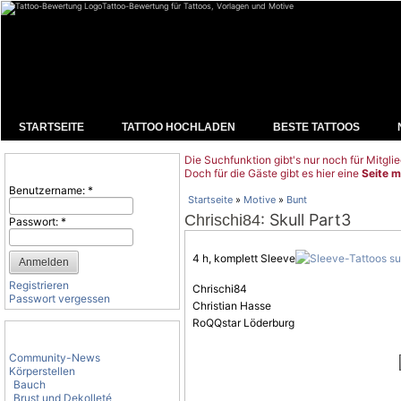
Tattoo-Bewertung für Tattoos, Vorlagen und Motive
STARTSEITE
TATTOO HOCHLADEN
BESTE TATTOOS
Die Suchfunktion gibt's nur noch für Mitglie
Benutzeranmeldung
Doch für die Gäste gibt es hier eine
Seite m
Benutzername:
*
Startseite
»
Motive
»
Bunt
: Skull Part3
Chrischi84
Passwort:
*
4 h, komplett Sleeve
Registrieren
Chrischi84
Passwort vergessen
Christian Hasse
RoQQstar Löderburg
Tattoo-Kategorien
Community-News
Körperstellen
Bauch
Brust und Dekolleté