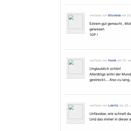
verfasst von
Bilzebub
am 20.
Extrem gut gemacht ,
Mot
gewesen
10P !
verfasst von
foonk
am 20. Ja
Unglaublich schön!
Allerdings wirkt der Mund
gestreckt.... Also zu lang.
verfasst von
Lakritz
am 20. J
Unfassbar, wie schnell du 
Und das immer in dieser a