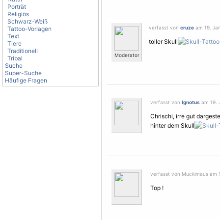
Porträt
Religiös
Schwarz-Weiß
verfasst von
cruze
am 19. Jan
Tattoo-Vorlagen
Text
toller Skull
Tiere
Traditionell
Moderator
Tribal
Suche
Super-Suche
Häufige Fragen
verfasst von
Ignotus
am 19. J
Chrischi, irre gut dargest
hinter dem Skull
verfasst von Muckimaus am 1
Top !