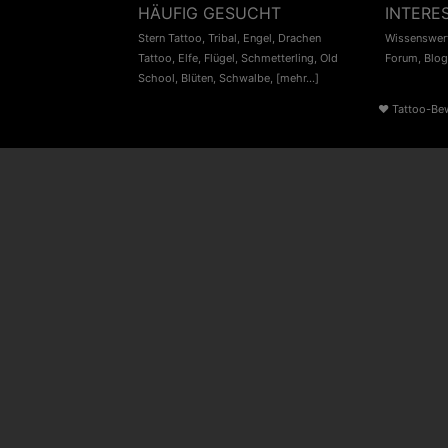
HÄUFIG GESUCHT
INTERE
Stern Tattoo
,
Tribal
,
Engel
,
Drachen
Wissenswert
Tattoo
,
Elfe
,
Flügel
,
Schmetterling
,
Old
Forum
,
Blog
School
,
Blüten
,
Schwalbe
,
[mehr...]
♥
Tattoo-Be