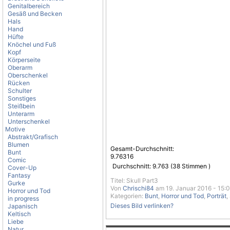
Genitalbereich
Gesäß und Becken
Hals
Hand
Hüfte
Knöchel und Fuß
Kopf
Körperseite
Oberarm
Oberschenkel
Rücken
Schulter
Sonstiges
Steißbein
Unterarm
Unterschenkel
Motive
Abstrakt/Grafisch
Blumen
Gesamt-Durchschnitt:
Bunt
9.76316
Comic
Durchschnitt:
9.763
(
38
Stimmen )
Cover-Up
Fantasy
Titel: Skull Part3
Gurke
Von
Chrischi84
am 19. Januar 2016 - 15:
Horror und Tod
Kategorien:
Bunt
,
Horror und Tod
,
Porträt
,
in progress
Dieses Bild verlinken?
Japanisch
Keltisch
Liebe
Natur