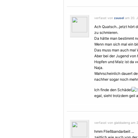
verfasst von
zausel
am 20. J
Ach Quatsch...jetzt hört 
zu schmieren.
Da hätte man bestimmt n
Wenn man sich mal ein b
Das muss man auch mal W
Aber bei der Jugend von 
Hopfen und Malz ist da ve
Naja.
Wahrscheinlich dauert de
nachher sogar noch mehr 
Ich finde den Schädel
egal, sieht trotzdem geil 
verfasst von glabbaleng am 2
hmm Fließbandarbeit ...
zeitlich wie auch von der 