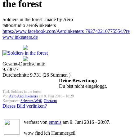
the forest
Soldiers in the forest -made by Aero
tattoostudio aero&inkeaters
https://www.facebook.com/Aeroinkeaters-792742210775554/?re
www.inkeaters.de
Gesamt-Durchschnitt:
9.73077
Durchschnitt:
9.731
(
26
Stimmen )
Deine Bewertung:
Du bist nicht eingeloggt.
Titel: Soldiers in the forest
Von
Aero And Inkeaters
am 9. Juni 2016 - 18:29
Kategorien:
Schwarz-Weiß
,
Oberarm
Dieses Bild verlinken?
verfasst von
emmis
am 9. Juni 2016 - 20:07.
wow find ich Hammergeil