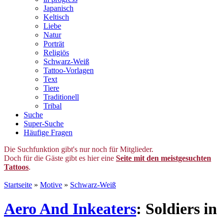
Japanisch
Keltisch
Liebe
Natur
Porträt
Religiös
Schwarz-Weiß
Tattoo-Vorlagen
Text
Tiere
Traditionell
Tribal
Suche
Super-Suche
Häufige Fragen
Die Suchfunktion gibt's nur noch für Mitglieder.
Doch für die Gäste gibt es hier eine
Seite mit den meistgesuchten
Tattoos
.
Startseite
»
Motive
»
Schwarz-Weiß
Aero And Inkeaters
: Soldiers in