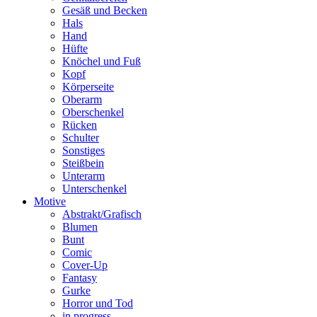
Gesäß und Becken
Hals
Hand
Hüfte
Knöchel und Fuß
Kopf
Körperseite
Oberarm
Oberschenkel
Rücken
Schulter
Sonstiges
Steißbein
Unterarm
Unterschenkel
Motive
Abstrakt/Grafisch
Blumen
Bunt
Comic
Cover-Up
Fantasy
Gurke
Horror und Tod
in progress