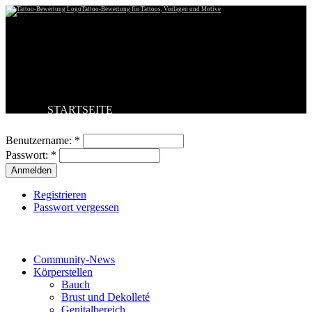
Tattoo-Bewertung für Tattoos, Vorlagen und Motive
STARTSEITE
Benutzeranmeldung
TATTOO HOCHLADEN
BESTE TATTOOS
Benutzername:
*
NEUESTE TATTOOS
Passwort:
*
KOMMENTARE
FORUM
HILFE
Registrieren
Passwort vergessen
Tattoo-Kategorien
Community-News
Körperstellen
Bauch
Brust und Dekolleté
Genitalbereich