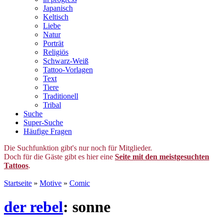
Japanisch
Keltisch
Liebe
Natur
Porträt
Religiös
Schwarz-Weiß
Tattoo-Vorlagen
Text
Tiere
Traditionell
Tribal
Suche
Super-Suche
Häufige Fragen
Die Suchfunktion gibt's nur noch für Mitglieder.
Doch für die Gäste gibt es hier eine
Seite mit den meistgesuchten
Tattoos
.
Startseite
»
Motive
»
Comic
der rebel
: sonne