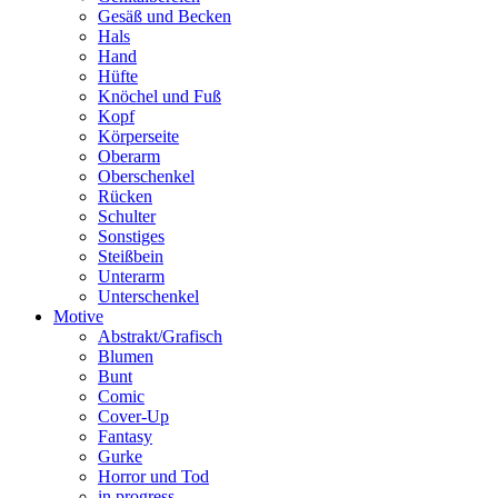
Gesäß und Becken
Hals
Hand
Hüfte
Knöchel und Fuß
Kopf
Körperseite
Oberarm
Oberschenkel
Rücken
Schulter
Sonstiges
Steißbein
Unterarm
Unterschenkel
Motive
Abstrakt/Grafisch
Blumen
Bunt
Comic
Cover-Up
Fantasy
Gurke
Horror und Tod
in progress