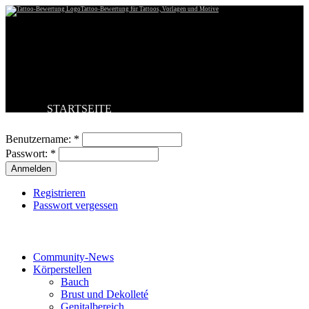
Tattoo-Bewertung für Tattoos, Vorlagen und Motive
STARTSEITE
Benutzeranmeldung
TATTOO HOCHLADEN
BESTE TATTOOS
Benutzername:
*
NEUESTE TATTOOS
Passwort:
*
KOMMENTARE
FORUM
HILFE
Registrieren
Passwort vergessen
Tattoo-Kategorien
Community-News
Körperstellen
Bauch
Brust und Dekolleté
Genitalbereich