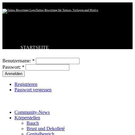
Tattoo-Bewertung für Tattoos, Vorlagen und Motive
STARTSEITE
Benutzeranmeldung
TATTOO HOCHLADEN
BESTE TATTOOS
Benutzername:
*
NEUESTE TATTOOS
Passwort:
*
KOMMENTARE
FORUM
HILFE
Registrieren
Passwort vergessen
Tattoo-Kategorien
Community-News
Körperstellen
Bauch
Brust und Dekolleté
Genitalbereich