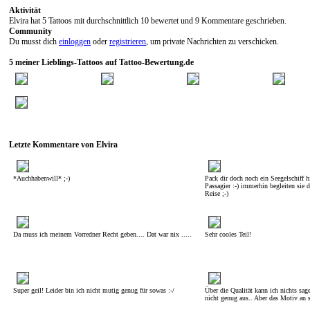
Aktivität
Elvira hat 5 Tattoos mit durchschnittlich 10 bewertet und 9 Kommentare geschrieben.
Community
Du musst dich
einloggen
oder
registrieren
, um private Nachrichten zu verschicken.
5 meiner Lieblings-Tattoos auf Tattoo-Bewertung.de
Letzte Kommentare von Elvira
*Auchhabenwill* ;-)
Pack dir doch noch ein Seegelschiff h
Passagier :-) immerhin begleiten sie d
Reise ;-)
Da muss ich meinem Vorredner Recht geben.... Dat war nix .....
Sehr cooles Teil!
Super geil! Leider bin ich nicht mutig genug für sowas :-/
Über die Qualität kann ich nichts sag
nicht genug aus.. Aber das Motiv an si