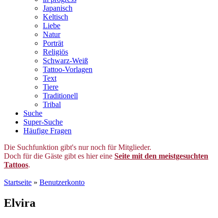
Japanisch
Keltisch
Liebe
Natur
Porträt
Religiös
Schwarz-Weiß
Tattoo-Vorlagen
Text
Tiere
Traditionell
Tribal
Suche
Super-Suche
Häufige Fragen
Die Suchfunktion gibt's nur noch für Mitglieder.
Doch für die Gäste gibt es hier eine
Seite mit den meistgesuchten
Tattoos
.
Startseite
»
Benutzerkonto
Elvira