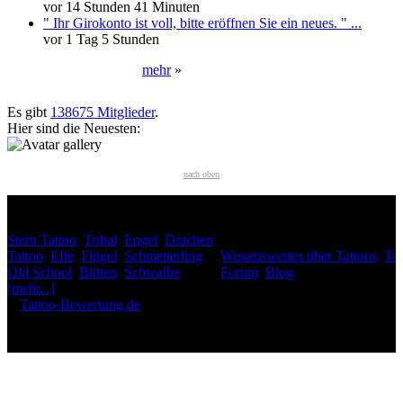
vor 14 Stunden 41 Minuten
" Ihr Girokonto ist voll, bitte eröffnen Sie ein neues. " ...
vor 1 Tag 5 Stunden
mehr
»
Neueste User
Es gibt
138675 Mitglieder
.
Hier sind die Neuesten:
nach oben
HÄUFIG GESUCHT
Stern Tattoo
,
Tribal
,
Engel
,
Drachen
INTERESSANTES
Tattoo
,
Elfe
,
Flügel
,
Schmetterling
,
Wissenswertes über Tattoos
,
Tat
Old School
,
Blüten
,
Schwalbe
,
Forum
,
Blog
[mehr...]
♥
Tattoo-Bewertung.de
liebt dich! Wirklich. ♥