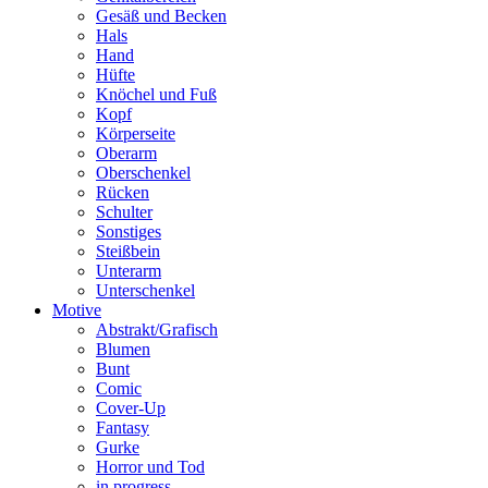
Gesäß und Becken
Hals
Hand
Hüfte
Knöchel und Fuß
Kopf
Körperseite
Oberarm
Oberschenkel
Rücken
Schulter
Sonstiges
Steißbein
Unterarm
Unterschenkel
Motive
Abstrakt/Grafisch
Blumen
Bunt
Comic
Cover-Up
Fantasy
Gurke
Horror und Tod
in progress