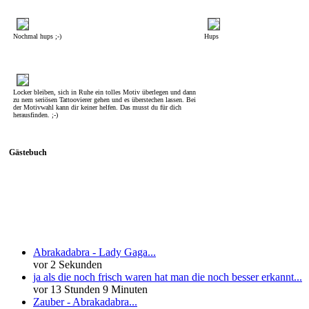
Nochmal hups ;-)
Hups
Locker bleiben, sich in Ruhe ein tolles Motiv überlegen und dann
zu nem seriösen Tattoovierer gehen und es überstechen lassen. Bei
der Motivwahl kann dir keiner helfen. Das musst du für dich
herausfinden. ;-)
Gästebuch
Neueste Kommentare
Abrakadabra - Lady Gaga...
vor 2 Sekunden
ja als die noch frisch waren hat man die noch besser erkannt...
vor 13 Stunden 9 Minuten
Zauber - Abrakadabra...