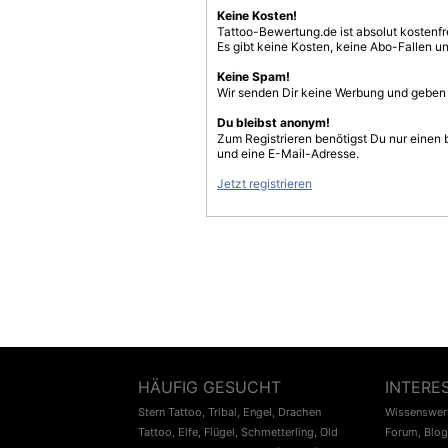
Keine Kosten!
Tattoo-Bewertung.de ist absolut kostenf
Es gibt keine Kosten, keine Abo-Fallen u
Keine Spam!
Wir senden Dir keine Werbung und geben D
Du bleibst anonym!
Zum Registrieren benötigst Du nur einen
und eine E-Mail-Adresse.
Jetzt registrieren
HÄUFIG GESUCHT
INTERE
Stern Tattoo
,
Tribal
,
Engel
,
Drachen
Wissenswert
Tattoo
,
Elfe
,
Flügel
,
Schmetterling
,
Old
Forum
,
Blog