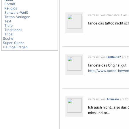
Porträt
Religiös
Schwarz-Weiß
verfasst von chaosbraut am 2
Tattoo-Vorlagen
Text
fande das tattoo nicht sch
Tiere
Traditionell
Tribal
Suche
Super-Suche
Häufige Fragen
verfasst von
Hellfish77
am 20
fandete das Original gut
http://www.tattoo-bewer
verfasst von
Amnesie
am 20.
Ich auch nicht...also das O
mies und so...