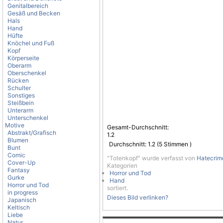
Genitalbereich
Gesäß und Becken
Hals
Hand
Hüfte
Knöchel und Fuß
Kopf
Körperseite
Oberarm
Oberschenkel
Rücken
Schulter
Sonstiges
Steißbein
Unterarm
Unterschenkel
Motive
Gesamt-Durchschnitt:
Abstrakt/Grafisch
1.2
Blumen
Durchschnitt:
1.2
(
5
Stimmen )
Bunt
Comic
"Totenkopf" wurde verfasst von
Hatecrim
Cover-Up
Kategorien
Fantasy
Horror und Tod
Gurke
Hand
Horror und Tod
sortiert.
in progress
Dieses Bild verlinken?
Japanisch
Keltisch
Liebe
Natur