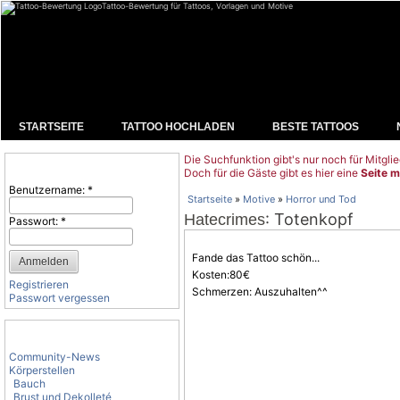
Tattoo-Bewertung für Tattoos, Vorlagen und Motive
STARTSEITE
TATTOO HOCHLADEN
BESTE TATTOOS
Die Suchfunktion gibt's nur noch für Mitglie
Benutzeranmeldung
Doch für die Gäste gibt es hier eine
Seite m
Benutzername:
*
Startseite
»
Motive
»
Horror und Tod
: Totenkopf
Hatecrimes
Passwort:
*
Fande das Tattoo schön...
Kosten:80€
Registrieren
Schmerzen: Auszuhalten^^
Passwort vergessen
Tattoo-Kategorien
Community-News
Körperstellen
Bauch
Brust und Dekolleté