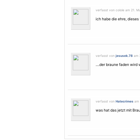
verfasst von colole am 21. Ma
ich habe die ehre, dieses 
verfasst von
jesusek.78
am 2
....der braune faden wird 
verfasst von
Hatecrimes
am 2
was hat das jetzt mit Br