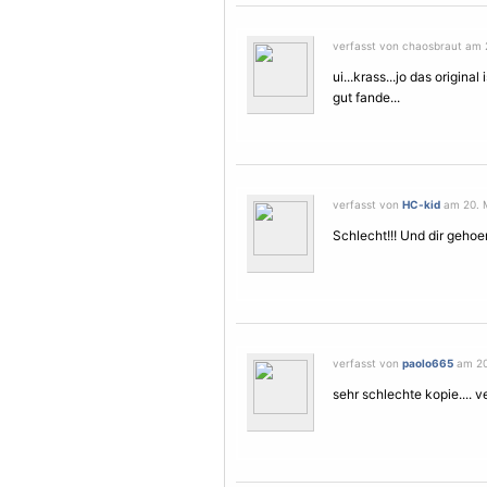
verfasst von chaosbraut am 2
ui...krass...jo das origin
gut fande...
verfasst von
HC-kid
am 20. M
Schlecht!!! Und dir gehoer
verfasst von
paolo665
am 20.
sehr schlechte kopie.... ve