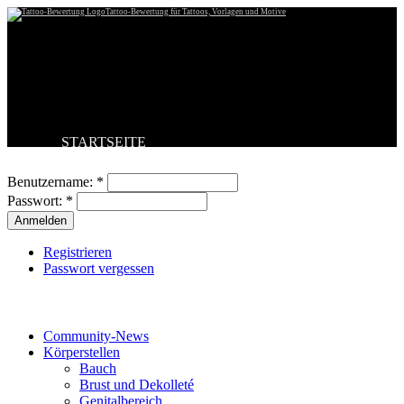
Tattoo-Bewertung für Tattoos, Vorlagen und Motive
STARTSEITE
Benutzeranmeldung
TATTOO HOCHLADEN
BESTE TATTOOS
Benutzername:
*
NEUESTE TATTOOS
Passwort:
*
KOMMENTARE
FORUM
HILFE
Registrieren
Passwort vergessen
Tattoo-Kategorien
Community-News
Körperstellen
Bauch
Brust und Dekolleté
Genitalbereich