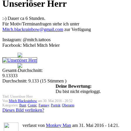
Unseriöser Herr
:-) Dauer ca 6 Stunden.
Für Motiv/Terminanfragen stehe ich unter
Mitch.blackrainbow@gmail.com
zur Verfügung
Instagram: @mitch.tattoos
Facebook: Michel Mitch Meier
Gesamt-Durchschnitt:
9.13333
Durchschnitt:
9.133
(
15
Stimmen )
Deine Bewertung:
Du bist nicht eingeloggt.
Titel: Unseriöser Herr
Von
Mitch Blackrainbow
am 30. Mai 2016 - 20:52
Kategorien:
Bunt
,
Comic
,
Fantasy
,
Porträt
,
Oberarm
Dieses Bild verlinken?
verfasst von
Monkey Man
am 31. Mai 2016 - 14:21.