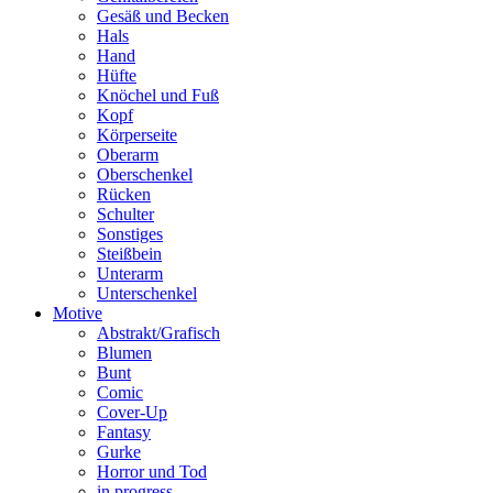
Gesäß und Becken
Hals
Hand
Hüfte
Knöchel und Fuß
Kopf
Körperseite
Oberarm
Oberschenkel
Rücken
Schulter
Sonstiges
Steißbein
Unterarm
Unterschenkel
Motive
Abstrakt/Grafisch
Blumen
Bunt
Comic
Cover-Up
Fantasy
Gurke
Horror und Tod
in progress