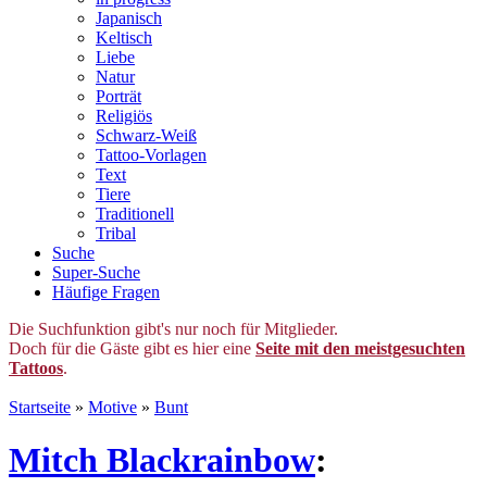
Japanisch
Keltisch
Liebe
Natur
Porträt
Religiös
Schwarz-Weiß
Tattoo-Vorlagen
Text
Tiere
Traditionell
Tribal
Suche
Super-Suche
Häufige Fragen
Die Suchfunktion gibt's nur noch für Mitglieder.
Doch für die Gäste gibt es hier eine
Seite mit den meistgesuchten
Tattoos
.
Startseite
»
Motive
»
Bunt
Mitch Blackrainbow
: