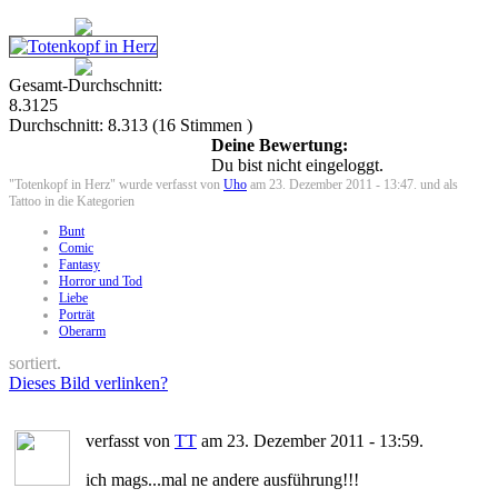
Gesamt-Durchschnitt:
8.3125
Durchschnitt:
8.313
(
16
Stimmen )
Deine Bewertung:
Du bist nicht eingeloggt.
"Totenkopf in Herz" wurde verfasst von
Uho
am 23. Dezember 2011 - 13:47. und als
Tattoo in die Kategorien
Bunt
Comic
Fantasy
Horror und Tod
Liebe
Porträt
Oberarm
sortiert.
Dieses Bild verlinken?
verfasst von
TT
am 23. Dezember 2011 - 13:59.
ich mags...mal ne andere ausführung!!!