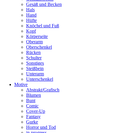
Gesäß und Becken
Hals
Hand
Hüfte
Knöchel und Fuß
Kopf
Körperseite
Oberarm
Oberschenkel
Rücken
Schulter
Sonstiges
Steißbein
Unterarm
Unterschenkel
Motive
Abstrakt/Grafisch
Blumen
Bunt
Comic
Cover-Up
Fantasy
Gurke
Horror und Tod
in progress