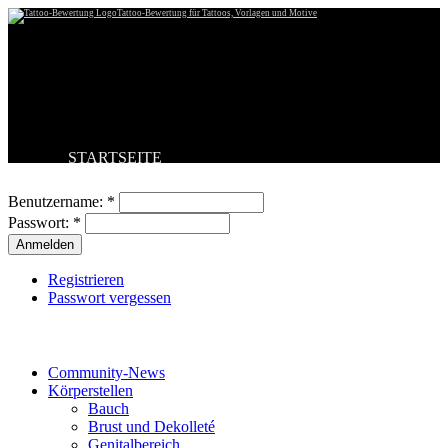
Tattoo-Bewertung für Tattoos, Vorlagen und Motive
STARTSEITE
Benutzeranmeldung
TATTOO HOCHLADEN
BESTE TATTOOS
Benutzername:
*
NEUESTE TATTOOS
Passwort:
*
KOMMENTARE
FORUM
HILFE
Registrieren
Passwort vergessen
Tattoo-Kategorien
Community-News
Körperstellen
Bauch
Brust und Dekolleté
Genitalbereich