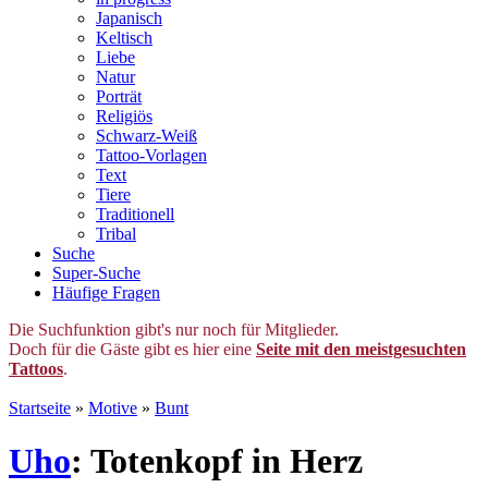
Japanisch
Keltisch
Liebe
Natur
Porträt
Religiös
Schwarz-Weiß
Tattoo-Vorlagen
Text
Tiere
Traditionell
Tribal
Suche
Super-Suche
Häufige Fragen
Die Suchfunktion gibt's nur noch für Mitglieder.
Doch für die Gäste gibt es hier eine
Seite mit den meistgesuchten
Tattoos
.
Startseite
»
Motive
»
Bunt
Uho
: Totenkopf in Herz