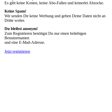
Es gibt keine Kosten, keine Abo-Fallen und keinerlei Abzocke.
Keine Spam!
Wir senden Dir keine Werbung und geben Deine Daten nicht an
Dritte weiter.
Du bleibst anonym!
Zum Registrieren benötigst Du nur einen beliebigen
Benutzernamen
und eine E-Mail-Adresse.
Jetzt registrieren
Suche nach Tattoos
Neueste User
Es gibt
138675 Mitglieder
.
Hier sind die Neuesten: